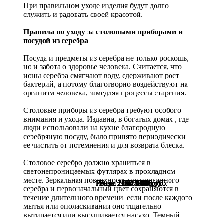
При правильном уходе изделия будут долго
служить и радовать своей красотой.
Правила по уходу за столовыми приборами и
посудой из серебра
Посуда и предметы из серебра не только роскошь,
но и забота о здоровье человека. Считается, что
ионы серебра смягчают воду, сдерживают рост
бактерий, а потому благотворно воздействуют на
организм человека, замедляя процессы старения.
Столовые приборы из серебра требуют особого
внимания и ухода. Издавна, в богатых домах , где
люди использовали на кухне благородную
серебряную посуду, было принято периодически
ее чистить от потемнения и для возврата блеска.
Столовое серебро должно храниться в
светонепроницаемых футлярах в прохладном
месте. Зеркальная поверхность полированного
Розн.:
Розн.:
Розн.:
Розн.:
Розн.:
Розн.:
Розн.:
Розн.:
Розн.:
Розн.:
Розн.:
2460
2460
2740
2740
1450
1450
1300
1280
1130
1130
980
1 845
1 845
2 055
2 055
1 088
1 088
735
848
848
975
960
руб.
руб.
руб.
руб.
руб.
руб.
руб.
руб.
руб.
руб.
руб.
серебра и первоначальный цвет сохраняются в
течение длительного времени, если после каждого
мытья или ополаскивания оно тщательно
вытирается или высушивается насухо. Темный