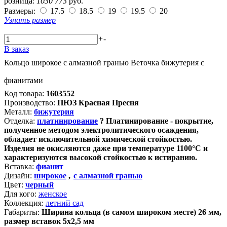
розница:
1030
773
руб.
Размеры:
17.5
18.5
19
19.5
20
Узнать размер
+
-
В заказ
Кольцо широкое с алмазной гранью Веточка бижутерия с
фианитами
Код товара:
1603552
Производство:
ПЮЗ Красная Пресня
Металл:
бижутерия
Отделка:
платинирование
?
Платинирование - покрытие,
полученное методом электролитического осаждения,
обладает исключительной химической стойкостью.
Изделия не окисляются даже при температуре 1100°С и
характеризуются высокой стойкостью к истиранию.
Вставка:
фианит
Дизайн:
широкое
,
с алмазной гранью
Цвет:
черный
Для кого:
женское
Коллекция:
летний сад
Габариты:
Ширина кольца (в самом широком месте) 26 мм,
размер вставок 5х2,5 мм