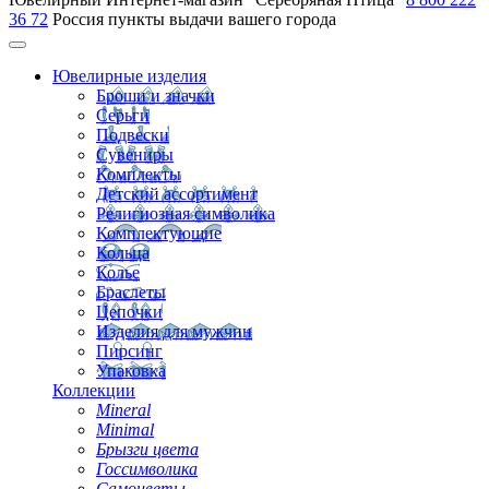
36 72
Россия
пункты выдачи вашего города
Ювелирные изделия
Броши и значки
Серьги
Подвески
Сувениры
Комплекты
Детский ассортимент
Религиозная символика
Комплектующие
Кольца
Колье
Браслеты
Цепочки
Изделия для мужчин
Пирсинг
Упаковка
Коллекции
Mineral
Minimal
Брызги цвета
Госсимволика
Самоцветы