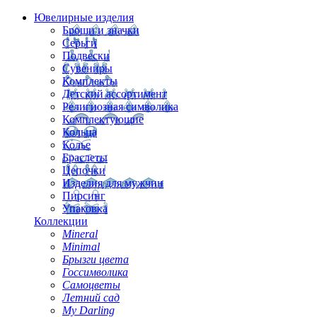
Ювелирные изделия
Броши и значки
Серьги
Подвески
Сувениры
Комплекты
Детский ассортимент
Религиозная символика
Комплектующие
Кольца
Колье
Браслеты
Цепочки
Изделия для мужчин
Пирсинг
Упаковка
Коллекции
Mineral
Minimal
Брызги цвета
Госсимволика
Самоцветы
Летний сад
My Darling