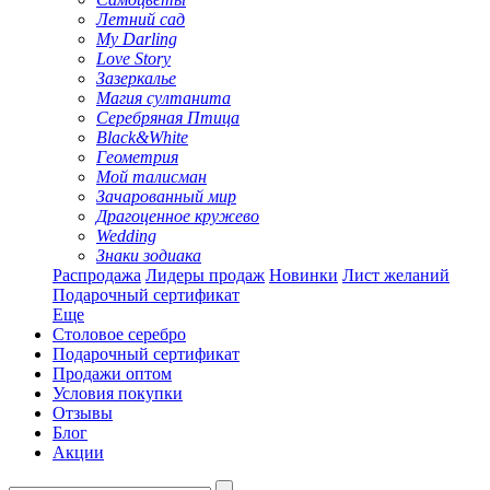
Летний сад
My Darling
Love Story
Зазеркалье
Магия султанита
Серебряная Птица
Black&White
Геометрия
Мой талисман
Зачарованный мир
Драгоценное кружево
Wedding
Знаки зодиака
Распродажа
Лидеры продаж
Новинки
Лист желаний
Подарочный сертификат
Еще
Столовое серебро
Подарочный сертификат
Продажи оптом
Условия покупки
Отзывы
Блог
Акции