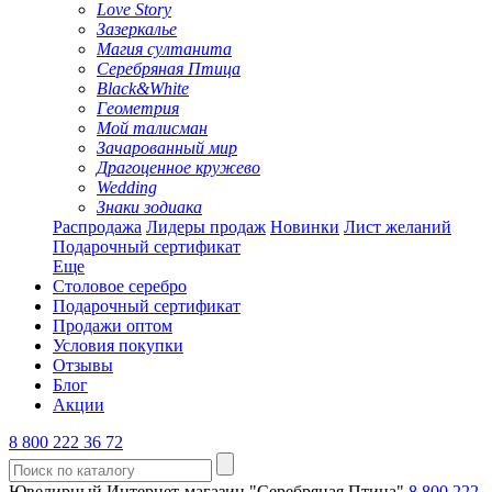
Love Story
Зазеркалье
Магия султанита
Серебряная Птица
Black&White
Геометрия
Мой талисман
Зачарованный мир
Драгоценное кружево
Wedding
Знаки зодиака
Распродажа
Лидеры продаж
Новинки
Лист желаний
Подарочный сертификат
Еще
Столовое серебро
Подарочный сертификат
Продажи оптом
Условия покупки
Отзывы
Блог
Акции
8 800 222 36 72
Ювелирный Интернет-магазин "Серебряная Птица"
8 800 222