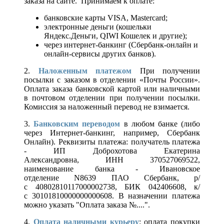
заказа на сайте. Принимаем к оплате:
банковские карты VISA, Mastercard;
электронные деньги (кошельки
Яндекс.Деньги, QIWI Кошелек и другие);
через интернет-банкинг (Сбербанк-онлайн и
онлайн-сервисы других банков).
2.
Наложенным платежом
При получении
посылки с заказом в отделении «Почты России».
Оплата заказа банковской картой или наличными
в почтовом отделении при получении посылки.
Комиссия за наложенный перевод не взимается.
3.
Банковским переводом
в любом банке (либо
через Интернет-банкинг, например, Сбербанк
Онлайн). Реквизиты платежа: получатель платежа
- ИП Доброхотова Екатерина
Александровна, ИНН 370527069522,
наименование банка - Ивановское
отделение N8639 ПАО Сбербанк, р/
с 40802810117000002738, БИК 042406608, к/
с 30101810000000000608. В назначении платежа
можно указать "Оплата заказа №....".
4.
Оплата наличными курьеру
: оплата покупки