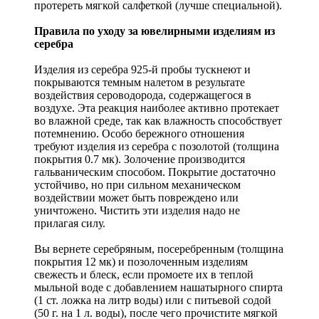
протереть мягкой салфеткой (лучше специальной).
Правила по уходу за ювелирными изделиям из
серебра
Изделия из серебра 925-й пробы тускнеют и
покрываются темным налетом в результате
воздействия сероводорода, содержащегося в
воздухе. Эта реакция наиболее активно протекает
во влажной среде, так как влажность способствует
потемнению. Особо бережного отношения
требуют изделия из серебра с позолотой (толщина
покрытия 0.7 мк). Золочение производится
гальваническим способом. Покрытие достаточно
устойчиво, но при сильном механическом
воздействии может быть повреждено или
уничтожено. Чистить эти изделия надо не
прилагая силу.
Вы вернете серебряным, посеребренным (толщина
покрытия 12 мк) и позолоченным изделиям
свежесть и блеск, если промоете их в теплой
мыльной воде с добавлением нашатырного спирта
(1 ст. ложка на литр воды) или с питьевой содой
(50 г. на 1 л. воды), после чего прочистите мягкой