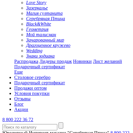
Love Story
Зазеркалье
Магия султанита
Серебряная Птица
Black&White
Геометрия
Мой талисман
Зачарованный мир
Драгоценное кружево
Wedding
Знаки зодиака
Распродажа
Лидеры продаж
Новинки
Лист желаний
Подарочный сертификат
Еще
Столовое серебро
Подарочный сертификат
Продажи оптом
Условия покупки
Отзывы
Блог
Акции
8 800 222 36 72
Ювелирный Интернет-магазин "Серебряная Птица"
8 800 222