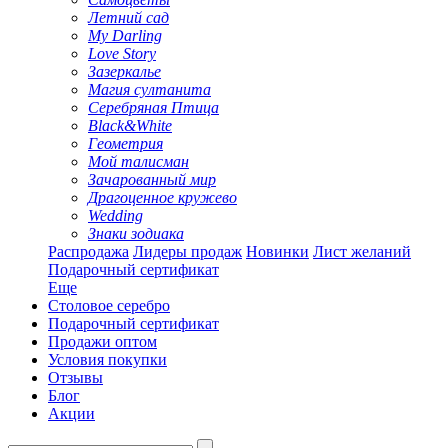
Летний сад
My Darling
Love Story
Зазеркалье
Магия султанита
Серебряная Птица
Black&White
Геометрия
Мой талисман
Зачарованный мир
Драгоценное кружево
Wedding
Знаки зодиака
Распродажа
Лидеры продаж
Новинки
Лист желаний
Подарочный сертификат
Еще
Столовое серебро
Подарочный сертификат
Продажи оптом
Условия покупки
Отзывы
Блог
Акции