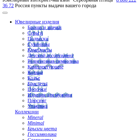
36 72
Россия
пункты выдачи вашего города
Ювелирные изделия
Броши и значки
Серьги
Подвески
Сувениры
Комплекты
Детский ассортимент
Религиозная символика
Комплектующие
Кольца
Колье
Браслеты
Цепочки
Изделия для мужчин
Пирсинг
Упаковка
Коллекции
Mineral
Minimal
Брызги цвета
Госсимволика
Самоцветы