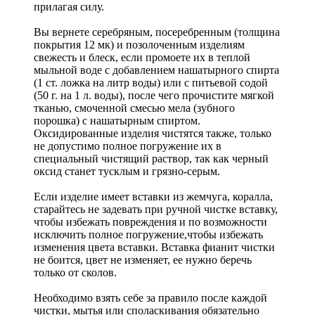
прилагая силу.
Вы вернете серебряным, посеребренным (толщина
покрытия 12 мк) и позолоченным изделиям
свежесть и блеск, если промоете их в теплой
мыльной воде с добавлением нашатырного спирта
(1 ст. ложка на литр воды) или с питьевой содой
(50 г. на 1 л. воды), после чего прочистите мягкой
тканью, смоченной смесью мела (зубного
порошка) с нашатырным спиртом.
Оксидированные изделия чистятся также, только
не допустимо полное погружение их в
специальный чистящий раствор, так как черный
оксид станет тусклым и грязно-серым.
Если изделие имеет вставки из жемчуга, коралла,
старайтесь не задевать при ручной чистке вставку,
чтобы избежать повреждения и по возможности
исключить полное погружение,чтобы избежать
изменения цвета вставки. Вставка фианит чистки
не боится, цвет не изменяет, ее нужно беречь
только от сколов.
Необходимо взять себе за правило после каждой
чистки, мытья или споласкивания обязательно