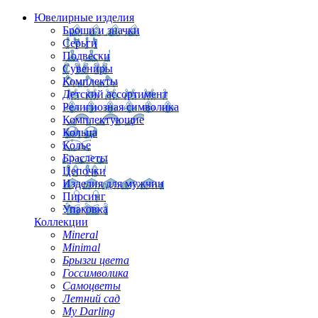
Ювелирные изделия
Броши и значки
Серьги
Подвески
Сувениры
Комплекты
Детский ассортимент
Религиозная символика
Комплектующие
Кольца
Колье
Браслеты
Цепочки
Изделия для мужчин
Пирсинг
Упаковка
Коллекции
Mineral
Minimal
Брызги цвета
Госсимволика
Самоцветы
Летний сад
My Darling