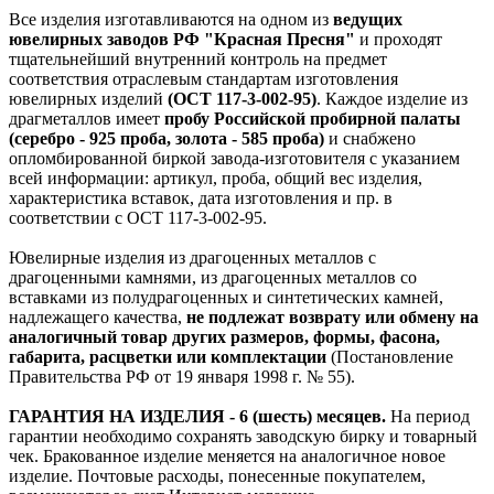
Все изделия изготавливаются на одном из
ведущих
ювелирных заводов РФ "Красная Пресня"
и проходят
тщательнейший внутренний контроль на предмет
соответствия отраслевым стандартам изготовления
ювелирных изделий
(ОСТ 117-3-002-95)
. Каждое изделие из
драгметаллов имеет
пробу Российской пробирной палаты
(серебро - 925 проба, золота - 585 проба)
и снабжено
опломбированной биркой завода-изготовителя с указанием
всей информации: артикул, проба, общий вес изделия,
характеристика вставок, дата изготовления и пр. в
соответствии с ОСТ 117-3-002-95.
Ювелирные изделия из драгоценных металлов с
драгоценными камнями, из драгоценных металлов со
вставками из полудрагоценных и синтетических камней,
надлежащего качества,
не подлежат возврату или обмену на
аналогичный товар других размеров, формы, фасона,
габарита, расцветки или комплектации
(Постановление
Правительства РФ от 19 января 1998 г. № 55).
ГАРАНТИЯ НА ИЗДЕЛИЯ - 6 (шесть) месяцев.
На период
гарантии необходимо сохранять заводскую бирку и товарный
чек. Бракованное изделие меняется на аналогичное новое
изделие. Почтовые расходы, понесенные покупателем,