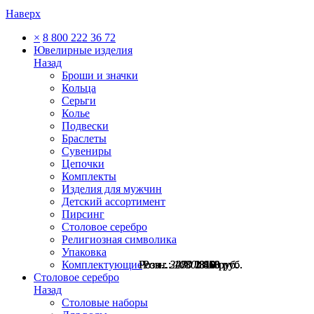
Наверх
×
8 800 222 36 72
Ювелирные изделия
Назад
Броши и значки
Кольца
Серьги
Колье
Подвески
Браслеты
Сувениры
Цепочки
Комплекты
Изделия для мужчин
Детский ассортимент
Пирсинг
Столовое серебро
Религиозная символика
Упаковка
Комплектующие
Розн.:
Розн.:
Розн.:
Розн.:
2480
3270
1080
1080
1 860
2 453
810
810
руб.
руб.
руб.
руб.
Столовое серебро
Назад
Столовые наборы