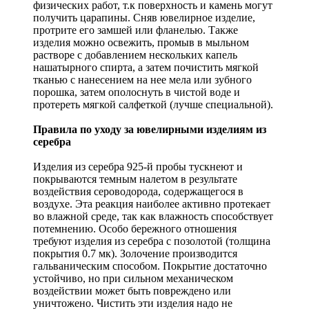
физических работ, т.к поверхность и камень могут
получить царапины. Сняв ювелирное изделие,
протрите его замшей или фланелью. Также
изделия можно освежить, промыв в мыльном
растворе с добавлением нескольких капель
нашатырного спирта, а затем почистить мягкой
тканью с нанесением на нее мела или зубного
порошка, затем ополоснуть в чистой воде и
протереть мягкой салфеткой (лучше специальной).
Правила по уходу за ювелирными изделиям из
серебра
Изделия из серебра 925-й пробы тускнеют и
покрываются темным налетом в результате
воздействия сероводорода, содержащегося в
воздухе. Эта реакция наиболее активно протекает
во влажной среде, так как влажность способствует
потемнению. Особо бережного отношения
требуют изделия из серебра с позолотой (толщина
покрытия 0.7 мк). Золочение производится
гальваническим способом. Покрытие достаточно
устойчиво, но при сильном механическом
воздействии может быть повреждено или
уничтожено. Чистить эти изделия надо не