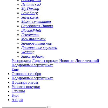
Летний сад
My Darling
Love Story
Зазеркалье
Магия султанита
Серебряная Птица
Black&White
Геометрия
Мой талисман
Зачарованный мир
Драгоценное кружево
Wedding
Знаки зодиака
Распродажа
Лидеры продаж
Новинки
Лист желаний
Подарочный сертификат
Еще
Столовое серебро
Подарочный сертификат
Продажи оптом
Условия покупки
Отзывы
Блог
Акции