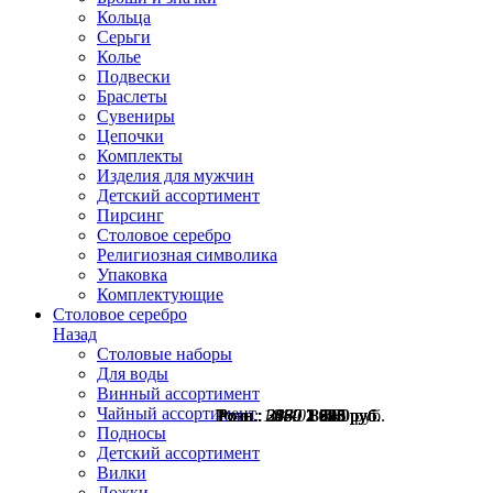
Кольца
Серьги
Колье
Подвески
Браслеты
Сувениры
Цепочки
Комплекты
Изделия для мужчин
Детский ассортимент
Пирсинг
Столовое серебро
Религиозная символика
Упаковка
Комплектующие
Столовое серебро
Назад
Столовые наборы
Для воды
Винный ассортимент
Чайный ассортимент
Розн.:
Розн.:
Розн.:
Розн.:
Розн.:
Розн.:
Розн.:
Розн.:
11440
3060
2560
2670
3850
2180
2180
2460
2 295
1 920
2 003
2 888
1 635
1 635
1 845
8 580
руб.
руб.
руб.
руб.
руб.
руб.
руб.
руб.
Подносы
Детский ассортимент
Вилки
Ложки