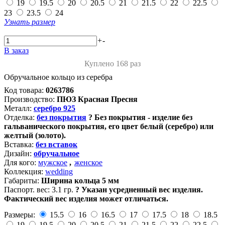
19
19.5
20
20.5
21
21.5
22
22.5
23
23.5
24
Узнать размер
+
-
В заказ
Куплено 168 раз
Обручальное кольцо из серебра
Код товара:
0263786
Производство:
ПЮЗ Красная Пресня
Металл:
серебро 925
Отделка:
без покрытия
?
Без покрытия - изделие без
гальванического покрытия, его цвет белый (серебро) или
желтый (золото).
Вставка:
без вставок
Дизайн:
обручальное
Для кого:
мужское
,
женское
Коллекция:
wedding
Габариты:
Ширина кольца 5 мм
Паспорт. вес:
3.1 гр.
?
Указан усредненный вес изделия.
Фактический вес изделия может отличаться.
Размеры:
15.5
16
16.5
17
17.5
18
18.5
19
19.5
20
20.5
21
21.5
22
22.5