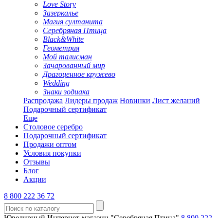
Love Story
Зазеркалье
Магия султанита
Серебряная Птица
Black&White
Геометрия
Мой талисман
Зачарованный мир
Драгоценное кружево
Wedding
Знаки зодиака
Распродажа
Лидеры продаж
Новинки
Лист желаний
Подарочный сертификат
Еще
Столовое серебро
Подарочный сертификат
Продажи оптом
Условия покупки
Отзывы
Блог
Акции
8 800 222 36 72
Ювелирный Интернет-магазин "Серебряная Птица"
8 800 222