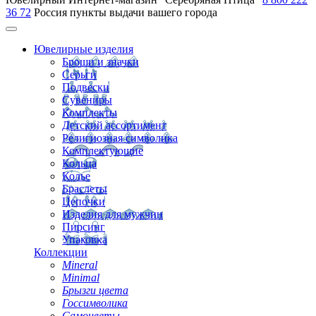
36 72
Россия
пункты выдачи вашего города
Ювелирные изделия
Броши и значки
Серьги
Подвески
Сувениры
Комплекты
Детский ассортимент
Религиозная символика
Комплектующие
Кольца
Колье
Браслеты
Цепочки
Изделия для мужчин
Пирсинг
Упаковка
Коллекции
Mineral
Minimal
Брызги цвета
Госсимволика
Самоцветы