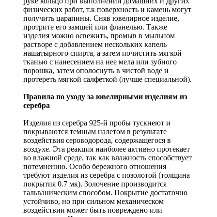
руке кольцо при выполнении домашних и других
физических работ, т.к поверхность и камень могут
получить царапины. Сняв ювелирное изделие,
протрите его замшей или фланелью. Также
изделия можно освежить, промыв в мыльном
растворе с добавлением нескольких капель
нашатырного спирта, а затем почистить мягкой
тканью с нанесением на нее мела или зубного
порошка, затем ополоснуть в чистой воде и
протереть мягкой салфеткой (лучше специальной).
Правила по уходу за ювелирными изделиям из
серебра
Изделия из серебра 925-й пробы тускнеют и
покрываются темным налетом в результате
воздействия сероводорода, содержащегося в
воздухе. Эта реакция наиболее активно протекает
во влажной среде, так как влажность способствует
потемнению. Особо бережного отношения
требуют изделия из серебра с позолотой (толщина
покрытия 0.7 мк). Золочение производится
гальваническим способом. Покрытие достаточно
устойчиво, но при сильном механическом
воздействии может быть повреждено или