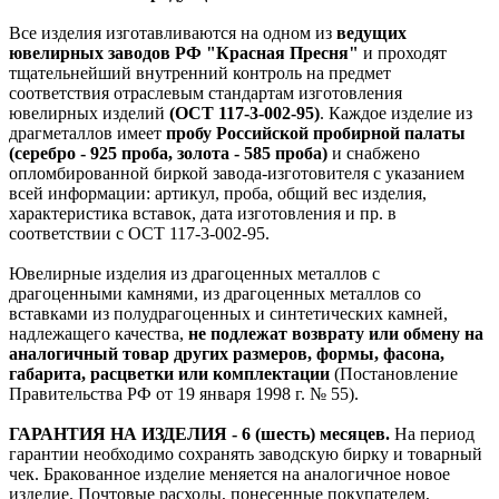
Все изделия изготавливаются на одном из
ведущих
ювелирных заводов РФ "Красная Пресня"
и проходят
тщательнейший внутренний контроль на предмет
соответствия отраслевым стандартам изготовления
ювелирных изделий
(ОСТ 117-3-002-95)
. Каждое изделие из
драгметаллов имеет
пробу Российской пробирной палаты
(серебро - 925 проба, золота - 585 проба)
и снабжено
опломбированной биркой завода-изготовителя с указанием
всей информации: артикул, проба, общий вес изделия,
характеристика вставок, дата изготовления и пр. в
соответствии с ОСТ 117-3-002-95.
Ювелирные изделия из драгоценных металлов с
драгоценными камнями, из драгоценных металлов со
вставками из полудрагоценных и синтетических камней,
надлежащего качества,
не подлежат возврату или обмену на
аналогичный товар других размеров, формы, фасона,
габарита, расцветки или комплектации
(Постановление
Правительства РФ от 19 января 1998 г. № 55).
ГАРАНТИЯ НА ИЗДЕЛИЯ - 6 (шесть) месяцев.
На период
гарантии необходимо сохранять заводскую бирку и товарный
чек. Бракованное изделие меняется на аналогичное новое
изделие. Почтовые расходы, понесенные покупателем,