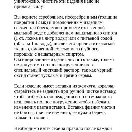
уничтожено. Чистить эти изделия надо не
прилагая силу.
Вы вернете серебряным, посеребренным (толщина
покрытия 12 мк) и позолоченным изделиям
свежесть и блеск, если промоете их в теплой
мыльной воде с добавлением нашатырного спирта
(1 ст. ложка на литр воды) или с питьевой содой
(50 г. на 1 л. воды), после чего прочистите мягкой
тканью, смоченной смесью мела (зубного
порошка) с нашатырным спиртом.
Оксидированные изделия чистятся также, только
не допустимо полное погружение их в
специальный чистящий раствор, так как черный
оксид станет тусклым и грязно-серым.
Если изделие имеет вставки из жемчуга, коралла,
старайтесь не задевать при ручной чистке вставку,
чтобы избежать повреждения и по возможности
исключить полное погружение,чтобы избежать
изменения цвета вставки. Вставка фианит чистки
не боится, цвет не изменяет, ее нужно беречь
только от сколов.
Необходимо взять себе за правило после каждой