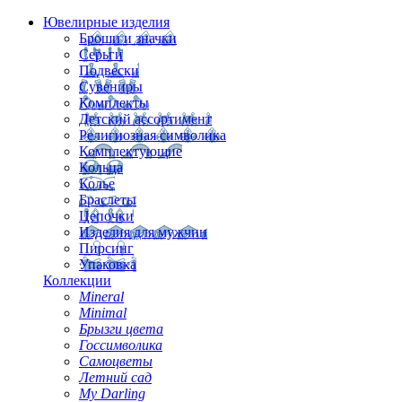
Ювелирные изделия
Броши и значки
Серьги
Подвески
Сувениры
Комплекты
Детский ассортимент
Религиозная символика
Комплектующие
Кольца
Колье
Браслеты
Цепочки
Изделия для мужчин
Пирсинг
Упаковка
Коллекции
Mineral
Minimal
Брызги цвета
Госсимволика
Самоцветы
Летний сад
My Darling