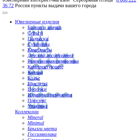
36 72
Россия
пункты выдачи вашего города
Ювелирные изделия
Броши и значки
Серьги
Подвески
Сувениры
Комплекты
Детский ассортимент
Религиозная символика
Комплектующие
Кольца
Колье
Браслеты
Цепочки
Изделия для мужчин
Пирсинг
Упаковка
Коллекции
Mineral
Minimal
Брызги цвета
Госсимволика
Самоцветы