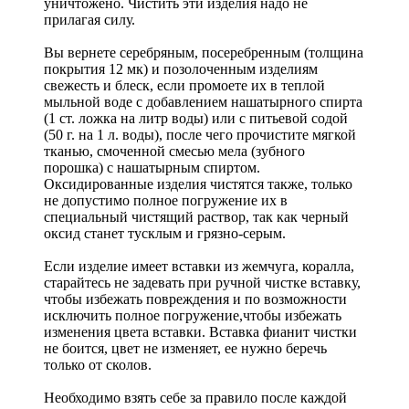
уничтожено. Чистить эти изделия надо не
прилагая силу.
Вы вернете серебряным, посеребренным (толщина
покрытия 12 мк) и позолоченным изделиям
свежесть и блеск, если промоете их в теплой
мыльной воде с добавлением нашатырного спирта
(1 ст. ложка на литр воды) или с питьевой содой
(50 г. на 1 л. воды), после чего прочистите мягкой
тканью, смоченной смесью мела (зубного
порошка) с нашатырным спиртом.
Оксидированные изделия чистятся также, только
не допустимо полное погружение их в
специальный чистящий раствор, так как черный
оксид станет тусклым и грязно-серым.
Если изделие имеет вставки из жемчуга, коралла,
старайтесь не задевать при ручной чистке вставку,
чтобы избежать повреждения и по возможности
исключить полное погружение,чтобы избежать
изменения цвета вставки. Вставка фианит чистки
не боится, цвет не изменяет, ее нужно беречь
только от сколов.
Необходимо взять себе за правило после каждой