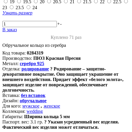
19
19.5
20
20.5
21
21.5
22
22.5
23
23.5
24
Узнать размер
+
-
В заказ
Куплено 71 раз
Обручальное кольцо из серебра
Код товара:
0284319
Производство:
ПЮЗ Красная Пресня
Металл:
серебро 925
Отделка:
родирование
?
Родирование – защитно-
декоративное покрытие. Оно защищает украшение от
внешнего воздействия. Придает эффект «белого золота»,
защищает изделие от повреждений, обеспечивает
долговечность.
Вставка:
без вставок
Дизайн:
обручальное
Для кого:
мужское
,
женское
Коллекция:
wedding
Габариты:
Ширина кольца 5 мм
Паспорт. вес:
3.1 гр.
?
Указан усредненный вес изделия.
Фактический вес изделия может отличаться.