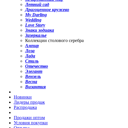
Летний сад
Драгоценное кружево
My Darling
Wedding
Love Story
Знаки зодиака
Зазеркалье
Коллекции столового серебра
Ампир
Лоза
Лада
Стиль
Отечество
Элегант
Вензель
Весна
Византия
Новинки
Лидеры продаж
Распродажа
Продажи оптом
Условия покупки
Отзывы