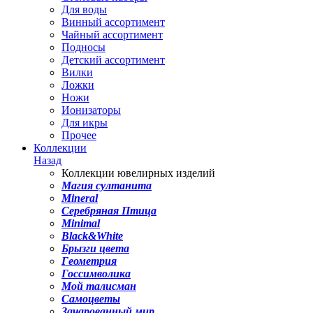
Для воды
Винный ассортимент
Чайный ассортимент
Подносы
Детский ассортимент
Вилки
Ложки
Ножи
Ионизаторы
Для икры
Прочее
Коллекции
Назад
Коллекции ювелирных изделий
Магия султанита
Mineral
Серебряная Птица
Minimal
Black&White
Брызги цвета
Геометрия
Госсимволика
Мой талисман
Самоцветы
Зачарованный мир