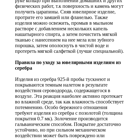
руке кольцо при выполнении домашних и других
физических работ, т.к поверхность и камень могут
получить царапины. Сняв ювелирное изделие,
протрите его замшей или фланелью. Также
изделия можно освежить, промыв в мыльном
растворе с добавлением нескольких капель
нашатырного спирта, а затем почистить мягкой
тканью с нанесением на нее мела или зубного
порошка, затем ополоснуть в чистой воде и
протереть мягкой салфеткой (лучше специальной).
Правила по уходу за ювелирными изделиям из
серебра
Изделия из серебра 925-й пробы тускнеют и
покрываются темным налетом в результате
воздействия сероводорода, содержащегося в
воздухе. Эта реакция наиболее активно протекает
во влажной среде, так как влажность способствует
потемнению. Особо бережного отношения
требуют изделия из серебра с позолотой (толщина
покрытия 0.7 мк). Золочение производится
гальваническим способом. Покрытие достаточно
устойчиво, но при сильном механическом
воздействии может быть повреждено или