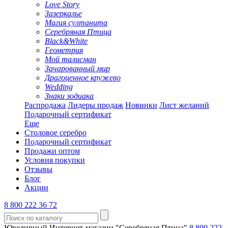
Love Story
Зазеркалье
Магия султанита
Серебряная Птица
Black&White
Геометрия
Мой талисман
Зачарованный мир
Драгоценное кружево
Wedding
Знаки зодиака
Распродажа
Лидеры продаж
Новинки
Лист желаний
Подарочный сертификат
Еще
Столовое серебро
Подарочный сертификат
Продажи оптом
Условия покупки
Отзывы
Блог
Акции
8 800 222 36 72
Ювелирный Интернет-магазин "Серебряная Птица"
8 800 222