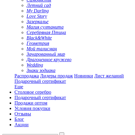
Летний сад
My Darling
Love Story
Зазеркалье
Магия султанита
Серебряная Птица
Black&White
Геометрия
Мой талисман
Зачарованный мир
Драгоценное кружево
Wedding
Знаки зодиака
Распродажа
Лидеры продаж
Новинки
Лист желаний
Подарочный сертификат
Еще
Столовое серебро
Подарочный сертификат
Продажи оптом
Условия покупки
Отзывы
Блог
Акции