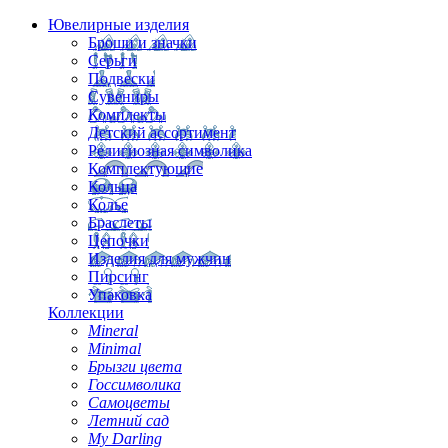
Ювелирные изделия
Броши и значки
Серьги
Подвески
Сувениры
Комплекты
Детский ассортимент
Религиозная символика
Комплектующие
Кольца
Колье
Браслеты
Цепочки
Изделия для мужчин
Пирсинг
Упаковка
Коллекции
Mineral
Minimal
Брызги цвета
Госсимволика
Самоцветы
Летний сад
My Darling