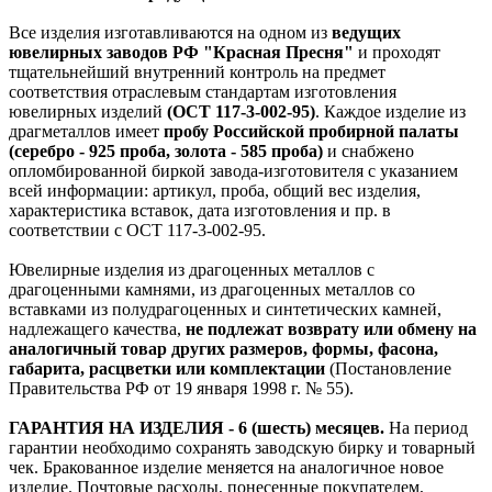
Все изделия изготавливаются на одном из
ведущих
ювелирных заводов РФ "Красная Пресня"
и проходят
тщательнейший внутренний контроль на предмет
соответствия отраслевым стандартам изготовления
ювелирных изделий
(ОСТ 117-3-002-95)
. Каждое изделие из
драгметаллов имеет
пробу Российской пробирной палаты
(серебро - 925 проба, золота - 585 проба)
и снабжено
опломбированной биркой завода-изготовителя с указанием
всей информации: артикул, проба, общий вес изделия,
характеристика вставок, дата изготовления и пр. в
соответствии с ОСТ 117-3-002-95.
Ювелирные изделия из драгоценных металлов с
драгоценными камнями, из драгоценных металлов со
вставками из полудрагоценных и синтетических камней,
надлежащего качества,
не подлежат возврату или обмену на
аналогичный товар других размеров, формы, фасона,
габарита, расцветки или комплектации
(Постановление
Правительства РФ от 19 января 1998 г. № 55).
ГАРАНТИЯ НА ИЗДЕЛИЯ - 6 (шесть) месяцев.
На период
гарантии необходимо сохранять заводскую бирку и товарный
чек. Бракованное изделие меняется на аналогичное новое
изделие. Почтовые расходы, понесенные покупателем,