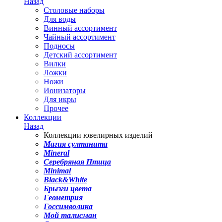
Назад
Столовые наборы
Для воды
Винный ассортимент
Чайный ассортимент
Подносы
Детский ассортимент
Вилки
Ложки
Ножи
Ионизаторы
Для икры
Прочее
Коллекции
Назад
Коллекции ювелирных изделий
Магия султанита
Mineral
Серебряная Птица
Minimal
Black&White
Брызги цвета
Геометрия
Госсимволика
Мой талисман