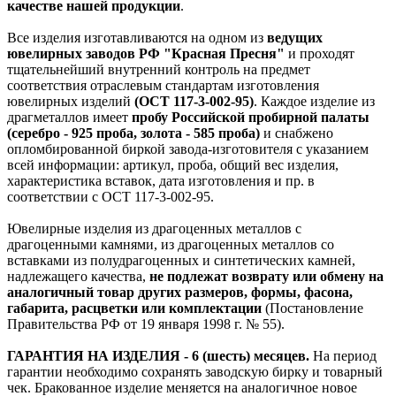
качестве нашей продукции
.
Все изделия изготавливаются на одном из
ведущих
ювелирных заводов РФ "Красная Пресня"
и проходят
тщательнейший внутренний контроль на предмет
соответствия отраслевым стандартам изготовления
ювелирных изделий
(ОСТ 117-3-002-95)
. Каждое изделие из
драгметаллов имеет
пробу Российской пробирной палаты
(серебро - 925 проба, золота - 585 проба)
и снабжено
опломбированной биркой завода-изготовителя с указанием
всей информации: артикул, проба, общий вес изделия,
характеристика вставок, дата изготовления и пр. в
соответствии с ОСТ 117-3-002-95.
Ювелирные изделия из драгоценных металлов с
драгоценными камнями, из драгоценных металлов со
вставками из полудрагоценных и синтетических камней,
надлежащего качества,
не подлежат возврату или обмену на
аналогичный товар других размеров, формы, фасона,
габарита, расцветки или комплектации
(Постановление
Правительства РФ от 19 января 1998 г. № 55).
ГАРАНТИЯ НА ИЗДЕЛИЯ - 6 (шесть) месяцев.
На период
гарантии необходимо сохранять заводскую бирку и товарный
чек. Бракованное изделие меняется на аналогичное новое