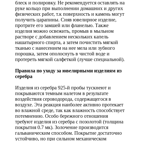
блеск и полировку. Не рекомендуется оставлять на
руке кольцо при выполнении домашних и других
физических работ, т.к поверхность и камень могут
получить царапины. Сняв ювелирное изделие,
протрите его замшей или фланелью. Также
изделия можно освежить, промыв в мыльном
растворе с добавлением нескольких капель
нашатырного спирта, а затем почистить мягкой
тканью с нанесением на нее мела или зубного
порошка, затем ополоснуть в чистой воде и
протереть мягкой салфеткой (лучше специальной).
Правила по уходу за ювелирными изделиям из
серебра
Изделия из серебра 925-й пробы тускнеют и
покрываются темным налетом в результате
воздействия сероводорода, содержащегося в
воздухе. Эта реакция наиболее активно протекает
во влажной среде, так как влажность способствует
потемнению. Особо бережного отношения
требуют изделия из серебра с позолотой (толщина
покрытия 0.7 мк). Золочение производится
гальваническим способом. Покрытие достаточно
устойчиво, но при сильном механическом