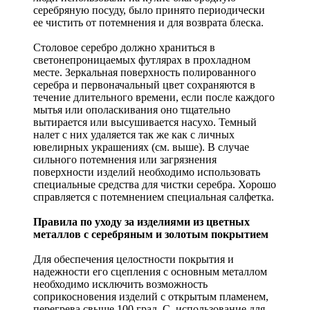
серебряную посуду, было принято периодически
ее чистить от потемнения и для возврата блеска.
Столовое серебро должно храниться в
светонепроницаемых футлярах в прохладном
месте. Зеркальная поверхность полированного
серебра и первоначальный цвет сохраняются в
течение длительного времени, если после каждого
мытья или ополаскивания оно тщательно
вытирается или высушивается насухо. Темный
налет с них удаляется так же как с личных
ювелирных украшениях (см. выше). В случае
сильного потемнения или загрязнения
поверхности изделий необходимо использовать
специальные средства для чистки серебра. Хорошо
справляется с потемнением специальная салфетка.
Правила по уходу за изделиями из цветных
металлов с серебряным и золотым покрытием
Для обеспечения целостности покрытия и
надежности его сцепления с основным металлом
необходимо исключить возможность
соприкосновения изделий с открытым пламенем,
перегрева свыше 100 град. С, использование для