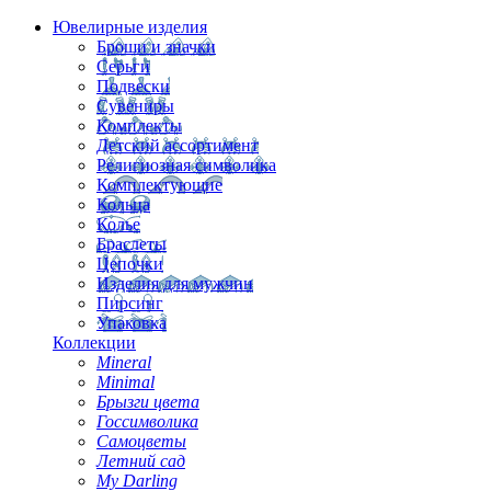
Ювелирные изделия
Броши и значки
Серьги
Подвески
Сувениры
Комплекты
Детский ассортимент
Религиозная символика
Комплектующие
Кольца
Колье
Браслеты
Цепочки
Изделия для мужчин
Пирсинг
Упаковка
Коллекции
Mineral
Minimal
Брызги цвета
Госсимволика
Самоцветы
Летний сад
My Darling