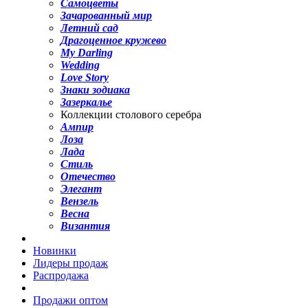
Самоцветы
Зачарованный мир
Летний сад
Драгоценное кружево
My Darling
Wedding
Love Story
Знаки зодиака
Зазеркалье
Коллекции столового серебра
Ампир
Лоза
Лада
Стиль
Отечество
Элегант
Вензель
Весна
Византия
Новинки
Лидеры продаж
Распродажа
Продажи оптом