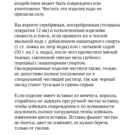
воздействии может быть повреждено или
уничтожено. Чистить эти изделия надо не
прилагая силу.
Вы вернете серебряным, посеребренным (толщина
покрытия 12 мк) и позолоченным изделиям
свежесть и блеск, если промоете их в теплой
мыльной воде с добавлением нашатырного спирта
(1 ст. ложка на литр воды) или с питьевой содой
(50 г. на 1 л. воды), после чего прочистите мягкой
тканью, смоченной смесью мела (зубного
порошка) с нашатырным спиртом.
Оксидированные изделия чистятся также, только
не допустимо полное погружение их в
специальный чистящий раствор, так как черный
оксид станет тусклым и грязно-серым.
Если изделие имеет вставки из жемчуга, коралла,
старайтесь не задевать при ручной чистке вставку,
чтобы избежать повреждения и по возможности
исключить полное погружение,чтобы избежать
изменения цвета вставки. Вставка фианит чистки
не боится, цвет не изменяет, ее нужно беречь
только от сколов.