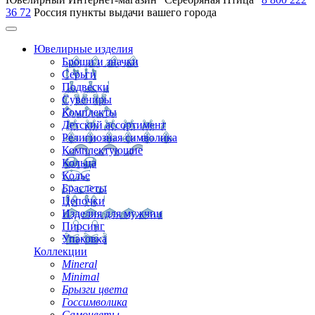
36 72
Россия
пункты выдачи вашего города
Ювелирные изделия
Броши и значки
Серьги
Подвески
Сувениры
Комплекты
Детский ассортимент
Религиозная символика
Комплектующие
Кольца
Колье
Браслеты
Цепочки
Изделия для мужчин
Пирсинг
Упаковка
Коллекции
Mineral
Minimal
Брызги цвета
Госсимволика
Самоцветы