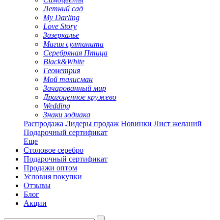
Летний сад
My Darling
Love Story
Зазеркалье
Магия султанита
Серебряная Птица
Black&White
Геометрия
Мой талисман
Зачарованный мир
Драгоценное кружево
Wedding
Знаки зодиака
Распродажа
Лидеры продаж
Новинки
Лист желаний
Подарочный сертификат
Еще
Столовое серебро
Подарочный сертификат
Продажи оптом
Условия покупки
Отзывы
Блог
Акции