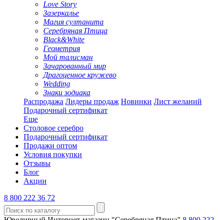
Love Story
Зазеркалье
Магия султанита
Серебряная Птица
Black&White
Геометрия
Мой талисман
Зачарованный мир
Драгоценное кружево
Wedding
Знаки зодиака
Распродажа
Лидеры продаж
Новинки
Лист желаний
Подарочный сертификат
Еще
Столовое серебро
Подарочный сертификат
Продажи оптом
Условия покупки
Отзывы
Блог
Акции
8 800 222 36 72
Ювелирный Интернет-магазин "Серебряная Птица"
8 800 222