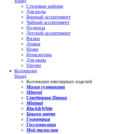
Назад
Столовые наборы
Для воды
Винный ассортимент
Чайный ассортимент
Подносы
Детский ассортимент
Вилки
Ложки
Ножи
Ионизаторы
Для икры
Прочее
Коллекции
Назад
Коллекции ювелирных изделий
Магия султанита
Mineral
Серебряная Птица
Minimal
Black&White
Брызги цвета
Геометрия
Госсимволика
Мой талисман