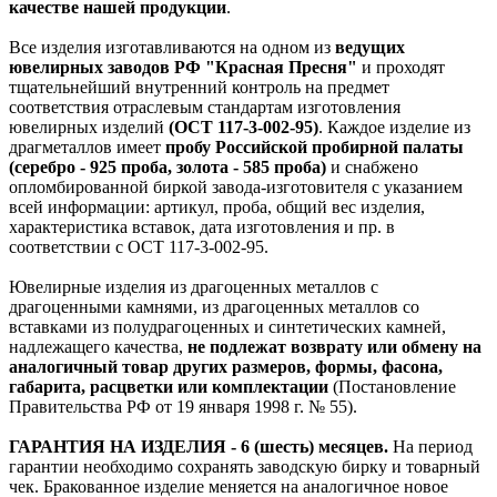
качестве нашей продукции
.
Все изделия изготавливаются на одном из
ведущих
ювелирных заводов РФ "Красная Пресня"
и проходят
тщательнейший внутренний контроль на предмет
соответствия отраслевым стандартам изготовления
ювелирных изделий
(ОСТ 117-3-002-95)
. Каждое изделие из
драгметаллов имеет
пробу Российской пробирной палаты
(серебро - 925 проба, золота - 585 проба)
и снабжено
опломбированной биркой завода-изготовителя с указанием
всей информации: артикул, проба, общий вес изделия,
характеристика вставок, дата изготовления и пр. в
соответствии с ОСТ 117-3-002-95.
Ювелирные изделия из драгоценных металлов с
драгоценными камнями, из драгоценных металлов со
вставками из полудрагоценных и синтетических камней,
надлежащего качества,
не подлежат возврату или обмену на
аналогичный товар других размеров, формы, фасона,
габарита, расцветки или комплектации
(Постановление
Правительства РФ от 19 января 1998 г. № 55).
ГАРАНТИЯ НА ИЗДЕЛИЯ - 6 (шесть) месяцев.
На период
гарантии необходимо сохранять заводскую бирку и товарный
чек. Бракованное изделие меняется на аналогичное новое