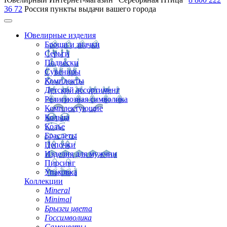
36 72
Россия
пункты выдачи вашего города
Ювелирные изделия
Броши и значки
Серьги
Подвески
Сувениры
Комплекты
Детский ассортимент
Религиозная символика
Комплектующие
Кольца
Колье
Браслеты
Цепочки
Изделия для мужчин
Пирсинг
Упаковка
Коллекции
Mineral
Minimal
Брызги цвета
Госсимволика
Самоцветы