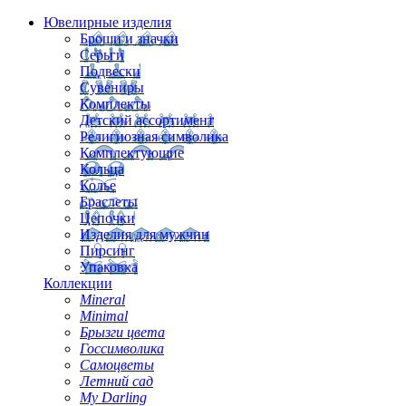
Ювелирные изделия
Броши и значки
Серьги
Подвески
Сувениры
Комплекты
Детский ассортимент
Религиозная символика
Комплектующие
Кольца
Колье
Браслеты
Цепочки
Изделия для мужчин
Пирсинг
Упаковка
Коллекции
Mineral
Minimal
Брызги цвета
Госсимволика
Самоцветы
Летний сад
My Darling