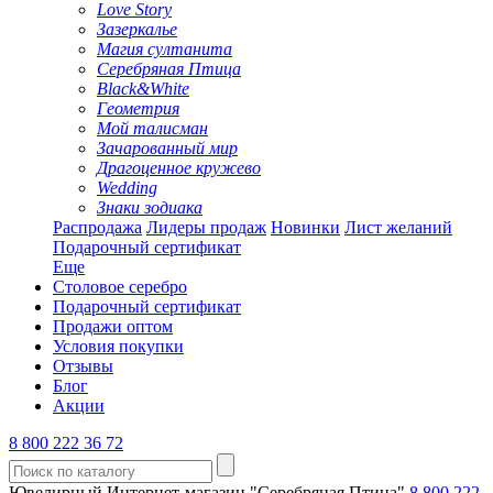
Love Story
Зазеркалье
Магия султанита
Серебряная Птица
Black&White
Геометрия
Мой талисман
Зачарованный мир
Драгоценное кружево
Wedding
Знаки зодиака
Распродажа
Лидеры продаж
Новинки
Лист желаний
Подарочный сертификат
Еще
Столовое серебро
Подарочный сертификат
Продажи оптом
Условия покупки
Отзывы
Блог
Акции
8 800 222 36 72
Ювелирный Интернет-магазин "Серебряная Птица"
8 800 222