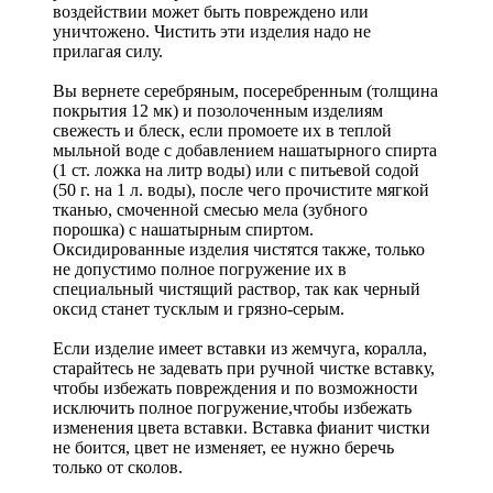
воздействии может быть повреждено или
уничтожено. Чистить эти изделия надо не
прилагая силу.
Вы вернете серебряным, посеребренным (толщина
покрытия 12 мк) и позолоченным изделиям
свежесть и блеск, если промоете их в теплой
мыльной воде с добавлением нашатырного спирта
(1 ст. ложка на литр воды) или с питьевой содой
(50 г. на 1 л. воды), после чего прочистите мягкой
тканью, смоченной смесью мела (зубного
порошка) с нашатырным спиртом.
Оксидированные изделия чистятся также, только
не допустимо полное погружение их в
специальный чистящий раствор, так как черный
оксид станет тусклым и грязно-серым.
Если изделие имеет вставки из жемчуга, коралла,
старайтесь не задевать при ручной чистке вставку,
чтобы избежать повреждения и по возможности
исключить полное погружение,чтобы избежать
изменения цвета вставки. Вставка фианит чистки
не боится, цвет не изменяет, ее нужно беречь
только от сколов.