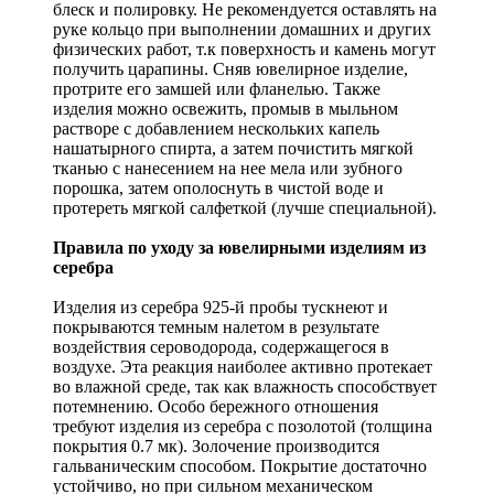
блеск и полировку. Не рекомендуется оставлять на
руке кольцо при выполнении домашних и других
физических работ, т.к поверхность и камень могут
получить царапины. Сняв ювелирное изделие,
протрите его замшей или фланелью. Также
изделия можно освежить, промыв в мыльном
растворе с добавлением нескольких капель
нашатырного спирта, а затем почистить мягкой
тканью с нанесением на нее мела или зубного
порошка, затем ополоснуть в чистой воде и
протереть мягкой салфеткой (лучше специальной).
Правила по уходу за ювелирными изделиям из
серебра
Изделия из серебра 925-й пробы тускнеют и
покрываются темным налетом в результате
воздействия сероводорода, содержащегося в
воздухе. Эта реакция наиболее активно протекает
во влажной среде, так как влажность способствует
потемнению. Особо бережного отношения
требуют изделия из серебра с позолотой (толщина
покрытия 0.7 мк). Золочение производится
гальваническим способом. Покрытие достаточно
устойчиво, но при сильном механическом