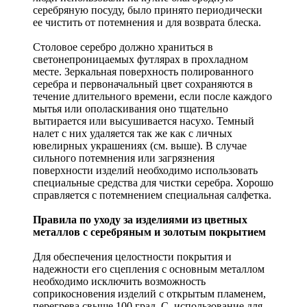
серебряную посуду, было принято периодически
ее чистить от потемнения и для возврата блеска.
Столовое серебро должно храниться в
светонепроницаемых футлярах в прохладном
месте. Зеркальная поверхность полированного
серебра и первоначальный цвет сохраняются в
течение длительного времени, если после каждого
мытья или ополаскивания оно тщательно
вытирается или высушивается насухо. Темный
налет с них удаляется так же как с личных
ювелирных украшениях (см. выше). В случае
сильного потемнения или загрязнения
поверхности изделий необходимо использовать
специальные средства для чистки серебра. Хорошо
справляется с потемнением специальная салфетка.
Правила по уходу за изделиями из цветных
металлов с серебряным и золотым покрытием
Для обеспечения целостности покрытия и
надежности его сцепления с основным металлом
необходимо исключить возможность
соприкосновения изделий с открытым пламенем,
перегрева свыше 100 град. С, использование для