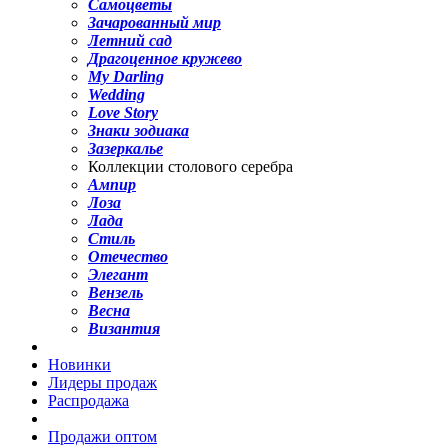
Самоцветы
Зачарованный мир
Летний сад
Драгоценное кружево
My Darling
Wedding
Love Story
Знаки зодиака
Зазеркалье
Коллекции столового серебра
Ампир
Лоза
Лада
Стиль
Отечество
Элегант
Вензель
Весна
Византия
Новинки
Лидеры продаж
Распродажа
Продажи оптом