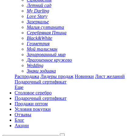
Летний сад
My Darling
Love Story
Зазеркалье
Магия султанита
Серебряная Птица
Black&White
Геометрия
Мой талисман
Зачарованный мир
Драгоценное кружево
Wedding
Знаки зодиака
Распродажа
Лидеры продаж
Новинки
Лист желаний
Подарочный сертификат
Еще
Столовое серебро
Подарочный сертификат
Продажи оптом
Условия покупки
Отзывы
Блог
Акции