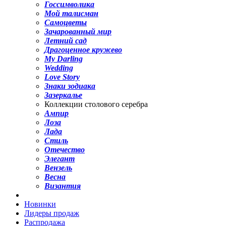
Госсимволика
Мой талисман
Самоцветы
Зачарованный мир
Летний сад
Драгоценное кружево
My Darling
Wedding
Love Story
Знаки зодиака
Зазеркалье
Коллекции столового серебра
Ампир
Лоза
Лада
Стиль
Отечество
Элегант
Вензель
Весна
Византия
Новинки
Лидеры продаж
Распродажа