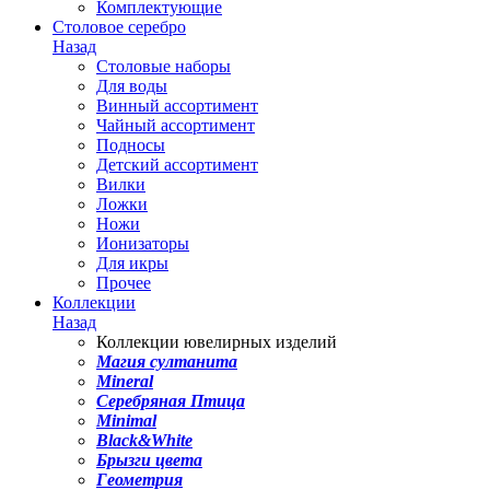
Комплектующие
Столовое серебро
Назад
Столовые наборы
Для воды
Винный ассортимент
Чайный ассортимент
Подносы
Детский ассортимент
Вилки
Ложки
Ножи
Ионизаторы
Для икры
Прочее
Коллекции
Назад
Коллекции ювелирных изделий
Магия султанита
Mineral
Серебряная Птица
Minimal
Black&White
Брызги цвета
Геометрия