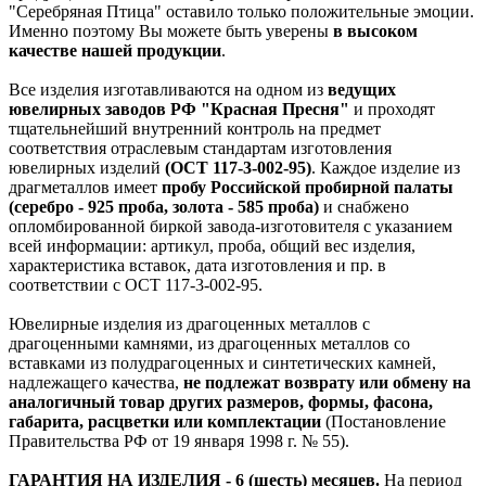
"Серебряная Птица" оставило только положительные эмоции.
Именно поэтому Вы можете быть уверены
в высоком
качестве нашей продукции
.
Все изделия изготавливаются на одном из
ведущих
ювелирных заводов РФ "Красная Пресня"
и проходят
тщательнейший внутренний контроль на предмет
соответствия отраслевым стандартам изготовления
ювелирных изделий
(ОСТ 117-3-002-95)
. Каждое изделие из
драгметаллов имеет
пробу Российской пробирной палаты
(серебро - 925 проба, золота - 585 проба)
и снабжено
опломбированной биркой завода-изготовителя с указанием
всей информации: артикул, проба, общий вес изделия,
характеристика вставок, дата изготовления и пр. в
соответствии с ОСТ 117-3-002-95.
Ювелирные изделия из драгоценных металлов с
драгоценными камнями, из драгоценных металлов со
вставками из полудрагоценных и синтетических камней,
надлежащего качества,
не подлежат возврату или обмену на
аналогичный товар других размеров, формы, фасона,
габарита, расцветки или комплектации
(Постановление
Правительства РФ от 19 января 1998 г. № 55).
ГАРАНТИЯ НА ИЗДЕЛИЯ - 6 (шесть) месяцев.
На период