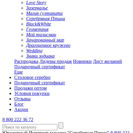
Love Story
Зазеркалье
Магия султанита
Серебряная Птица
Black&White
Геометрия
Мой талисман
Зачарованный мир
Драгоценное кружево
Wedding
Знаки зодиака
Распродажа
Лидеры продаж
Новинки
Лист желаний
Подарочный сертификат
Еще
Столовое серебро
Подарочный сертификат
Продажи оптом
Условия покупки
Отзывы
Блог
Акции
8 800 222 36 72
Ювелирный Интернет-магазин "Серебряная Птица"
8 800 222