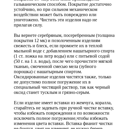
гальваническим способом. Покрытие достаточно
устойчиво, но при сильном механическом
воздействии может быть повреждено или
уничтожено. Чистить эти изделия надо не
прилагая силу.
Вы вернете серебряным, посеребренным (толщина
покрытия 12 мк) и позолоченным изделиям
свежесть и блеск, если промоете их в теплой
мыльной воде с добавлением нашатырного спирта
(1 ст. ложка на литр воды) или с питьевой содой
(50 г. на 1 л. воды), после чего прочистите мягкой
тканью, смоченной смесью мела (зубного
порошка) с нашатырным спиртом.
Оксидированные изделия чистятся также, только
не допустимо полное погружение их в
специальный чистящий раствор, так как черный
оксид станет тусклым и грязно-серым.
Если изделие имеет вставки из жемчуга, коралла,
старайтесь не задевать при ручной чистке вставку,
чтобы избежать повреждения и по возможности
исключить полное погружение,чтобы избежать
изменения цвета вставки. Вставка фианит чистки
не боится, цвет не изменяет, ее нужно беречь