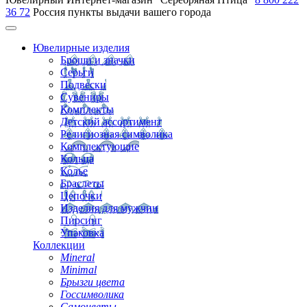
36 72
Россия
пункты выдачи вашего города
Ювелирные изделия
Броши и значки
Серьги
Подвески
Сувениры
Комплекты
Детский ассортимент
Религиозная символика
Комплектующие
Кольца
Колье
Браслеты
Цепочки
Изделия для мужчин
Пирсинг
Упаковка
Коллекции
Mineral
Minimal
Брызги цвета
Госсимволика
Самоцветы