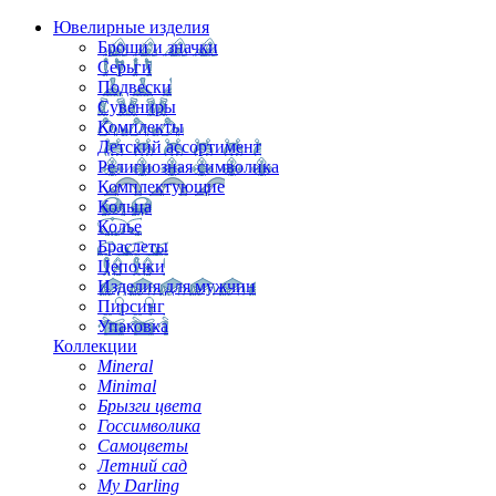
Ювелирные изделия
Броши и значки
Серьги
Подвески
Сувениры
Комплекты
Детский ассортимент
Религиозная символика
Комплектующие
Кольца
Колье
Браслеты
Цепочки
Изделия для мужчин
Пирсинг
Упаковка
Коллекции
Mineral
Minimal
Брызги цвета
Госсимволика
Самоцветы
Летний сад
My Darling