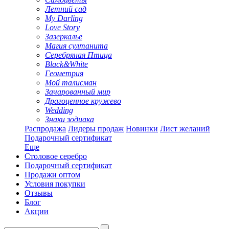
Летний сад
My Darling
Love Story
Зазеркалье
Магия султанита
Серебряная Птица
Black&White
Геометрия
Мой талисман
Зачарованный мир
Драгоценное кружево
Wedding
Знаки зодиака
Распродажа
Лидеры продаж
Новинки
Лист желаний
Подарочный сертификат
Еще
Столовое серебро
Подарочный сертификат
Продажи оптом
Условия покупки
Отзывы
Блог
Акции