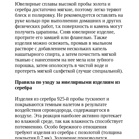
Ювелирные сплавы высокой пробы золота и
серебра достаточно мягкие, поэтому легко теряют
блеск и полировку. Не рекомендуется оставлять на
руке кольцо при выполнении домашних и других
физических работ, т.к поверхность и камень могут
получить царапины. Сняв ювелирное изделие,
протрите его замшей или фланелью. Также
изделия можно освежить, промыв в мыльном
растворе с добавлением нескольких капель
нашатырного спирта, а затем почистить мягкой
тканью с нанесением на нее мела или зубного
порошка, затем ополоснуть в чистой воде и
протереть мягкой салфеткой (лучше специальной).
Правила по уходу за ювелирными изделиям из
серебра
Изделия из серебра 925-й пробы тускнеют и
покрываются темным налетом в результате
воздействия сероводорода, содержащегося в
воздухе. Эта реакция наиболее активно протекает
во влажной среде, так как влажность способствует
потемнению. Особо бережного отношения
требуют изделия из серебра с позолотой (толщина
покрытия 0.7 мк). Золочение производится