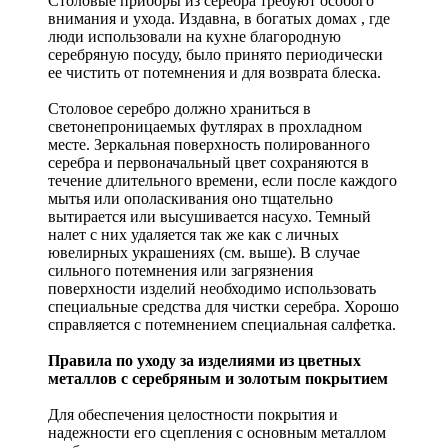
Столовые приборы из серебра требуют особого
внимания и ухода. Издавна, в богатых домах , где
люди использовали на кухне благородную
серебряную посуду, было принято периодически
ее чистить от потемнения и для возврата блеска.
Столовое серебро должно храниться в
светонепроницаемых футлярах в прохладном
месте. Зеркальная поверхность полированного
серебра и первоначальный цвет сохраняются в
течение длительного времени, если после каждого
мытья или ополаскивания оно тщательно
вытирается или высушивается насухо. Темный
налет с них удаляется так же как с личных
ювелирных украшениях (см. выше). В случае
сильного потемнения или загрязнения
поверхности изделий необходимо использовать
специальные средства для чистки серебра. Хорошо
справляется с потемнением специальная салфетка.
Правила по уходу за изделиями из цветных
металлов с серебряным и золотым покрытием
Для обеспечения целостности покрытия и
надежности его сцепления с основным металлом