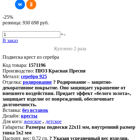
-25%
розница:
930
698
руб.
+
-
В заказ
Куплено 2 раза
Подвеска крест из серебра
Код товара:
1571196
Производство:
ПЮЗ Красная Пресня
Металл:
серебро 925
Отделка:
родирование
?
Родирование – защитно-
декоративное покрытие. Оно защищает украшение от
внешнего воздействия. Придает эффект «белого золота»,
защищает изделие от повреждений, обеспечивает
долговечность.
Вставка:
без вставок
Дизайн:
кресты
Для кого:
женское
,
детское
Габариты:
Размеры подвески 22х11 мм, внутренний размер
ушка 5х2 мм
Паспорт. вес:
0.72 гр.
?
Указан усредненный вес изделия.