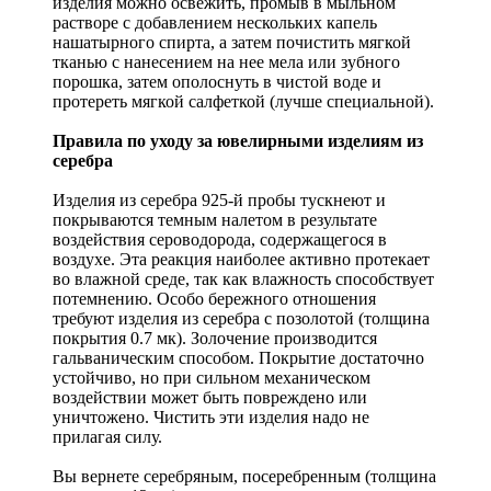
изделия можно освежить, промыв в мыльном
растворе с добавлением нескольких капель
нашатырного спирта, а затем почистить мягкой
тканью с нанесением на нее мела или зубного
порошка, затем ополоснуть в чистой воде и
протереть мягкой салфеткой (лучше специальной).
Правила по уходу за ювелирными изделиям из
серебра
Изделия из серебра 925-й пробы тускнеют и
покрываются темным налетом в результате
воздействия сероводорода, содержащегося в
воздухе. Эта реакция наиболее активно протекает
во влажной среде, так как влажность способствует
потемнению. Особо бережного отношения
требуют изделия из серебра с позолотой (толщина
покрытия 0.7 мк). Золочение производится
гальваническим способом. Покрытие достаточно
устойчиво, но при сильном механическом
воздействии может быть повреждено или
уничтожено. Чистить эти изделия надо не
прилагая силу.
Вы вернете серебряным, посеребренным (толщина