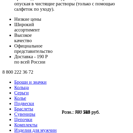
опуская в чистящие растворы (только с помощью
салфеток по уходу).
Низкие цены
Широкий
ассортимент
Высокое
качество
Официальное
представительство
Доставка - 190 Р
по всей России
8 800 222 36 72
Броши и значки
Кольца
Серьги
Колье
Подвески
Браслеты
Розн.:
Розн.:
Розн.:
780
780
970
585
585
728
руб.
руб.
руб.
Сувениры
Цепочки
Комплекты
Изделия для мужчин