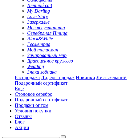
Летний сад
My Darling
Love Story
Зазеркалье
Магия султанита
Серебряная Птица
Black&White
Геометрия
Мой талисман
Зачарованный мир
Драгоценное кружево
Wedding
Знаки зодиака
Распродажа
Лидеры продаж
Новинки
Лист желаний
Подарочный сертификат
Еще
Столовое серебро
Подарочный сертификат
Продажи оптом
Условия покупки
Отзывы
Блог
Акции