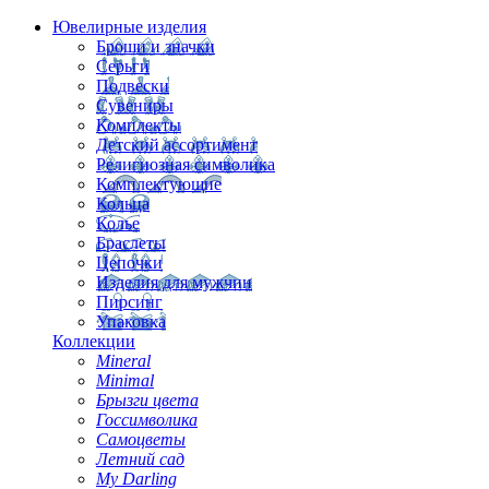
Ювелирные изделия
Броши и значки
Серьги
Подвески
Сувениры
Комплекты
Детский ассортимент
Религиозная символика
Комплектующие
Кольца
Колье
Браслеты
Цепочки
Изделия для мужчин
Пирсинг
Упаковка
Коллекции
Mineral
Minimal
Брызги цвета
Госсимволика
Самоцветы
Летний сад
My Darling