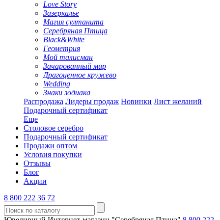
Love Story
Зазеркалье
Магия султанита
Серебряная Птица
Black&White
Геометрия
Мой талисман
Зачарованный мир
Драгоценное кружево
Wedding
Знаки зодиака
Распродажа
Лидеры продаж
Новинки
Лист желаний
Подарочный сертификат
Еще
Столовое серебро
Подарочный сертификат
Продажи оптом
Условия покупки
Отзывы
Блог
Акции
8 800 222 36 72
Ювелирный Интернет-магазин "Серебряная Птица"
8 800 222