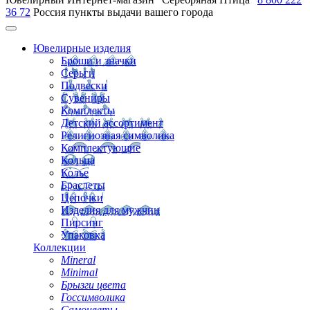
36 72
Россия
пункты выдачи вашего города
Ювелирные изделия
Броши и значки
Серьги
Подвески
Сувениры
Комплекты
Детский ассортимент
Религиозная символика
Комплектующие
Кольца
Колье
Браслеты
Цепочки
Изделия для мужчин
Пирсинг
Упаковка
Коллекции
Mineral
Minimal
Брызги цвета
Госсимволика
Самоцветы