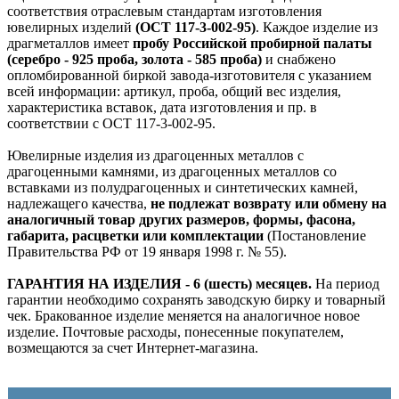
соответствия отраслевым стандартам изготовления
ювелирных изделий
(ОСТ 117-3-002-95)
. Каждое изделие из
драгметаллов имеет
пробу Российской пробирной палаты
(серебро - 925 проба, золота - 585 проба)
и снабжено
опломбированной биркой завода-изготовителя с указанием
всей информации: артикул, проба, общий вес изделия,
характеристика вставок, дата изготовления и пр. в
соответствии с ОСТ 117-3-002-95.
Ювелирные изделия из драгоценных металлов с
драгоценными камнями, из драгоценных металлов со
вставками из полудрагоценных и синтетических камней,
надлежащего качества,
не подлежат возврату или обмену на
аналогичный товар других размеров, формы, фасона,
габарита, расцветки или комплектации
(Постановление
Правительства РФ от 19 января 1998 г. № 55).
ГАРАНТИЯ НА ИЗДЕЛИЯ - 6 (шесть) месяцев.
На период
гарантии необходимо сохранять заводскую бирку и товарный
чек. Бракованное изделие меняется на аналогичное новое
изделие. Почтовые расходы, понесенные покупателем,
возмещаются за счет Интернет-магазина.