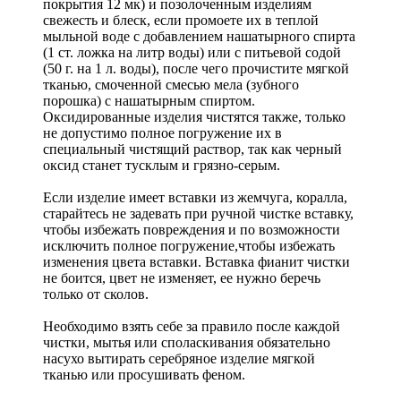
покрытия 12 мк) и позолоченным изделиям
свежесть и блеск, если промоете их в теплой
мыльной воде с добавлением нашатырного спирта
(1 ст. ложка на литр воды) или с питьевой содой
(50 г. на 1 л. воды), после чего прочистите мягкой
тканью, смоченной смесью мела (зубного
порошка) с нашатырным спиртом.
Оксидированные изделия чистятся также, только
не допустимо полное погружение их в
специальный чистящий раствор, так как черный
оксид станет тусклым и грязно-серым.
Если изделие имеет вставки из жемчуга, коралла,
старайтесь не задевать при ручной чистке вставку,
чтобы избежать повреждения и по возможности
исключить полное погружение,чтобы избежать
изменения цвета вставки. Вставка фианит чистки
не боится, цвет не изменяет, ее нужно беречь
только от сколов.
Необходимо взять себе за правило после каждой
чистки, мытья или споласкивания обязательно
насухо вытирать серебряное изделие мягкой
тканью или просушивать феном.