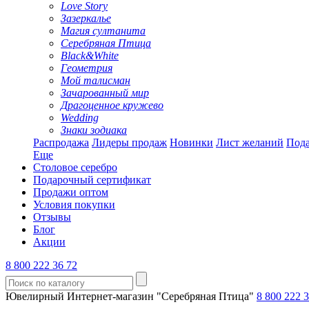
Love Story
Зазеркалье
Магия султанита
Серебряная Птица
Black&White
Геометрия
Мой талисман
Зачарованный мир
Драгоценное кружево
Wedding
Знаки зодиака
Распродажа
Лидеры продаж
Новинки
Лист желаний
Пода
Еще
Столовое серебро
Подарочный сертификат
Продажи оптом
Условия покупки
Отзывы
Блог
Акции
8 800 222 36 72
Ювелирный Интернет-магазин "Серебряная Птица"
8 800 222 