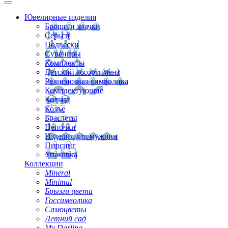
Ювелирные изделия
Броши и значки
Серьги
Подвески
Сувениры
Комплекты
Детский ассортимент
Религиозная символика
Комплектующие
Кольца
Колье
Браслеты
Цепочки
Изделия для мужчин
Пирсинг
Упаковка
Коллекции
Mineral
Minimal
Брызги цвета
Госсимволика
Самоцветы
Летний сад
My Darling