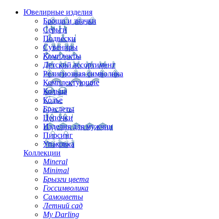
Ювелирные изделия
Броши и значки
Серьги
Подвески
Сувениры
Комплекты
Детский ассортимент
Религиозная символика
Комплектующие
Кольца
Колье
Браслеты
Цепочки
Изделия для мужчин
Пирсинг
Упаковка
Коллекции
Mineral
Minimal
Брызги цвета
Госсимволика
Самоцветы
Летний сад
My Darling