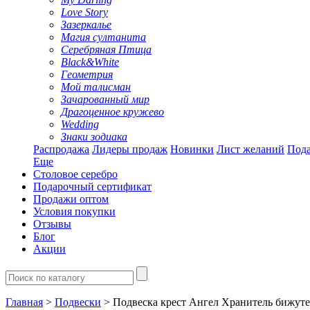
Love Story
Зазеркалье
Магия султанита
Серебряная Птица
Black&White
Геометрия
Мой талисман
Зачарованный мир
Драгоценное кружево
Wedding
Знаки зодиака
Распродажа
Лидеры продаж
Новинки
Лист желаний
Пода
Еще
Столовое серебро
Подарочный сертификат
Продажи оптом
Условия покупки
Отзывы
Блог
Акции
Главная
>
Подвески
> Подвеска крест Ангел Хранитель бижут