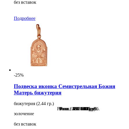
без вставок
Подробнее
-25%
Подвеска иконка Семистрельная Божия
Матерь бижутерия
бижутерия (2.44 гр.)
Розн.:
Розн.:
Розн.:
Розн.:
Розн.:
Розн.:
Розн.:
1380
1150
1130
600
480
750
600
1 035
450
360
563
450
863
848
руб.
руб.
руб.
руб.
руб.
руб.
руб.
золочение
без вставок