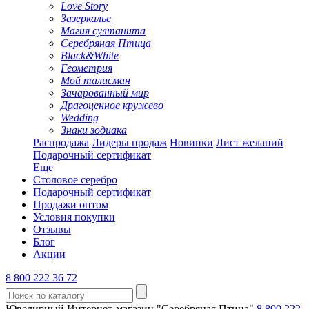
Love Story
Зазеркалье
Магия султанита
Серебряная Птица
Black&White
Геометрия
Мой талисман
Зачарованный мир
Драгоценное кружево
Wedding
Знаки зодиака
Распродажа
Лидеры продаж
Новинки
Лист желаний
Подарочный сертификат
Еще
Столовое серебро
Подарочный сертификат
Продажи оптом
Условия покупки
Отзывы
Блог
Акции
8 800 222 36 72
Ювелирный Интернет-магазин "Серебряная Птица"
8 800 222