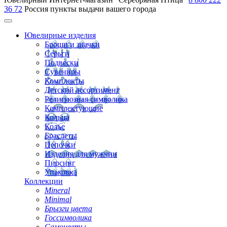
36 72
Россия
пункты выдачи вашего города
Ювелирные изделия
Броши и значки
Серьги
Подвески
Сувениры
Комплекты
Детский ассортимент
Религиозная символика
Комплектующие
Кольца
Колье
Браслеты
Цепочки
Изделия для мужчин
Пирсинг
Упаковка
Коллекции
Mineral
Minimal
Брызги цвета
Госсимволика
Самоцветы