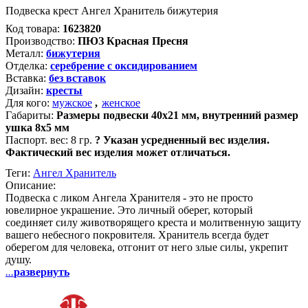
Подвеска крест Ангел Хранитель бижутерия
Код товара:
1623820
Производство:
ПЮЗ Красная Пресня
Металл:
бижутерия
Отделка:
серебрение с оксидированием
Вставка:
без вставок
Дизайн:
кресты
Для кого:
мужское
,
женское
Габариты:
Размеры подвески 40х21 мм, внутренний размер
ушка 8х5 мм
Паспорт. вес:
8 гр.
?
Указан усредненный вес изделия.
Фактический вес изделия может отличаться.
Теги:
Ангел Хранитель
Описание:
Подвеска с ликом Ангела Хранителя - это не просто
ювелирное украшение. Это личный оберег, который
соединяет силу животворящего креста и молитвенную защиту
вашего небесного покровителя. Хранитель всегда будет
оберегом для человека, отгонит от него злые силы, укрепит
душу.
...
развернуть