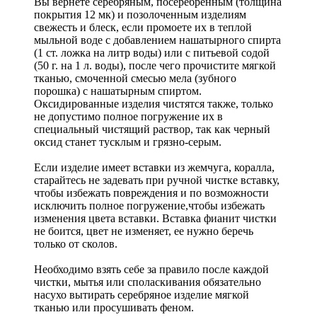
Вы вернете серебряным, посеребренным (толщина
покрытия 12 мк) и позолоченным изделиям
свежесть и блеск, если промоете их в теплой
мыльной воде с добавлением нашатырного спирта
(1 ст. ложка на литр воды) или с питьевой содой
(50 г. на 1 л. воды), после чего прочистите мягкой
тканью, смоченной смесью мела (зубного
порошка) с нашатырным спиртом.
Оксидированные изделия чистятся также, только
не допустимо полное погружение их в
специальный чистящий раствор, так как черный
оксид станет тусклым и грязно-серым.
Если изделие имеет вставки из жемчуга, коралла,
старайтесь не задевать при ручной чистке вставку,
чтобы избежать повреждения и по возможности
исключить полное погружение,чтобы избежать
изменения цвета вставки. Вставка фианит чистки
не боится, цвет не изменяет, ее нужно беречь
только от сколов.
Необходимо взять себе за правило после каждой
чистки, мытья или споласкивания обязательно
насухо вытирать серебряное изделие мягкой
тканью или просушивать феном.