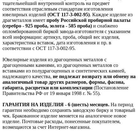
тщательнейший внутренний контроль на предмет
соответствия отраслевым стандартам изготовления
ювелирных изделий
(ОСТ 117-3-002-95)
. Каждое изделие из
драгметаллов имеет
пробу Российской пробирной палаты
(серебро - 925 проба, золота - 585 проба)
и снабжено
опломбированной биркой завода-изготовителя с указанием
всей информации: артикул, проба, общий вес изделия,
характеристика вставок, дата изготовления и пр. в
соответствии с ОСТ 117-3-002-95.
Ювелирные изделия из драгоценных металлов с
драгоценными камнями, из драгоценных металлов со
вставками из полудрагоценных и синтетических камней,
надлежащего качества,
не подлежат возврату или обмену на
аналогичный товар других размеров, формы, фасона,
габарита, расцветки или комплектации
(Постановление
Правительства РФ от 19 января 1998 г. № 55).
ГАРАНТИЯ НА ИЗДЕЛИЯ - 6 (шесть) месяцев.
На период
гарантии необходимо сохранять заводскую бирку и товарный
чек. Бракованное изделие меняется на аналогичное новое
изделие. Почтовые расходы, понесенные покупателем,
возмещаются за счет Интернет-магазина.