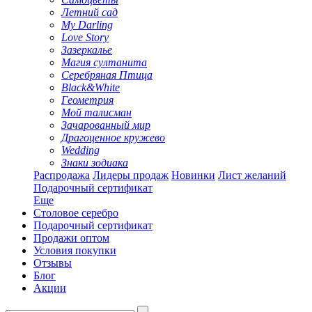
Летний сад
My Darling
Love Story
Зазеркалье
Магия султанита
Серебряная Птица
Black&White
Геометрия
Мой талисман
Зачарованный мир
Драгоценное кружево
Wedding
Знаки зодиака
Распродажа
Лидеры продаж
Новинки
Лист желаний
Подарочный сертификат
Еще
Столовое серебро
Подарочный сертификат
Продажи оптом
Условия покупки
Отзывы
Блог
Акции