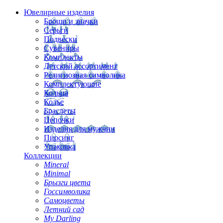
Ювелирные изделия
Броши и значки
Серьги
Подвески
Сувениры
Комплекты
Детский ассортимент
Религиозная символика
Комплектующие
Кольца
Колье
Браслеты
Цепочки
Изделия для мужчин
Пирсинг
Упаковка
Коллекции
Mineral
Minimal
Брызги цвета
Госсимволика
Самоцветы
Летний сад
My Darling