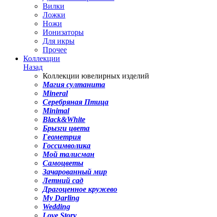
Вилки
Ложки
Ножи
Ионизаторы
Для икры
Прочее
Коллекции
Назад
Коллекции ювелирных изделий
Магия султанита
Mineral
Серебряная Птица
Minimal
Black&White
Брызги цвета
Геометрия
Госсимволика
Мой талисман
Самоцветы
Зачарованный мир
Летний сад
Драгоценное кружево
My Darling
Wedding
Love Story