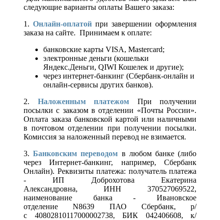
следующие варианты оплаты Вашего заказа:
1.
Онлайн-оплатой
при завершении оформления
заказа на сайте. Принимаем к оплате:
банковские карты VISA, Mastercard;
электронные деньги (кошельки
Яндекс.Деньги, QIWI Кошелек и другие);
через интернет-банкинг (Сбербанк-онлайн и
онлайн-сервисы других банков).
2.
Наложенным платежом
При получении
посылки с заказом в отделении «Почты России».
Оплата заказа банковской картой или наличными
в почтовом отделении при получении посылки.
Комиссия за наложенный перевод не взимается.
3.
Банковским переводом
в любом банке (либо
через Интернет-банкинг, например, Сбербанк
Онлайн). Реквизиты платежа: получатель платежа
- ИП Доброхотова Екатерина
Александровна, ИНН 370527069522,
наименование банка - Ивановское
отделение N8639 ПАО Сбербанк, р/
с 40802810117000002738, БИК 042406608, к/