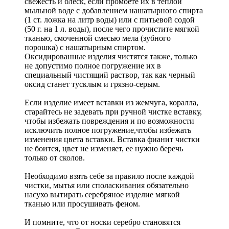
свежесть и блеск, если промоете их в теплой
мыльной воде с добавлением нашатырного спирта
(1 ст. ложка на литр воды) или с питьевой содой
(50 г. на 1 л. воды), после чего прочистите мягкой
тканью, смоченной смесью мела (зубного
порошка) с нашатырным спиртом.
Оксидированные изделия чистятся также, только
не допустимо полное погружение их в
специальный чистящий раствор, так как черный
оксид станет тусклым и грязно-серым.
Если изделие имеет вставки из жемчуга, коралла,
старайтесь не задевать при ручной чистке вставку,
чтобы избежать повреждения и по возможности
исключить полное погружение,чтобы избежать
изменения цвета вставки. Вставка фианит чистки
не боится, цвет не изменяет, ее нужно беречь
только от сколов.
Необходимо взять себе за правило после каждой
чистки, мытья или споласкивания обязательно
насухо вытирать серебряное изделие мягкой
тканью или просушивать феном.
И помните, что от носки серебро становятся