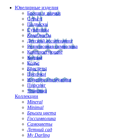
Ювелирные изделия
Броши и значки
Серьги
Подвески
Сувениры
Комплекты
Детский ассортимент
Религиозная символика
Комплектующие
Кольца
Колье
Браслеты
Цепочки
Изделия для мужчин
Пирсинг
Упаковка
Коллекции
Mineral
Minimal
Брызги цвета
Госсимволика
Самоцветы
Летний сад
My Darling