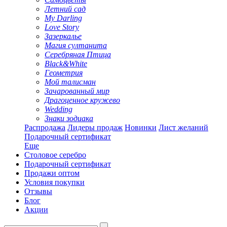
Летний сад
My Darling
Love Story
Зазеркалье
Магия султанита
Серебряная Птица
Black&White
Геометрия
Мой талисман
Зачарованный мир
Драгоценное кружево
Wedding
Знаки зодиака
Распродажа
Лидеры продаж
Новинки
Лист желаний
Подарочный сертификат
Еще
Столовое серебро
Подарочный сертификат
Продажи оптом
Условия покупки
Отзывы
Блог
Акции