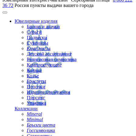
36 72
Россия
пункты выдачи вашего города
Ювелирные изделия
Броши и значки
Серьги
Подвески
Сувениры
Комплекты
Детский ассортимент
Религиозная символика
Комплектующие
Кольца
Колье
Браслеты
Цепочки
Изделия для мужчин
Пирсинг
Упаковка
Коллекции
Mineral
Minimal
Брызги цвета
Госсимволика
Самоцветы