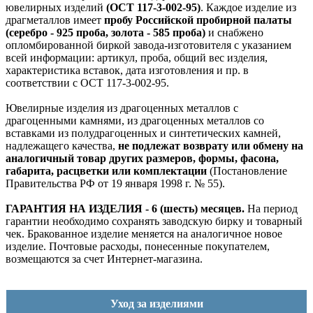
ювелирных изделий
(ОСТ 117-3-002-95)
. Каждое изделие из
драгметаллов имеет
пробу Российской пробирной палаты
(серебро - 925 проба, золота - 585 проба)
и снабжено
опломбированной биркой завода-изготовителя с указанием
всей информации: артикул, проба, общий вес изделия,
характеристика вставок, дата изготовления и пр. в
соответствии с ОСТ 117-3-002-95.
Ювелирные изделия из драгоценных металлов с
драгоценными камнями, из драгоценных металлов со
вставками из полудрагоценных и синтетических камней,
надлежащего качества,
не подлежат возврату или обмену на
аналогичный товар других размеров, формы, фасона,
габарита, расцветки или комплектации
(Постановление
Правительства РФ от 19 января 1998 г. № 55).
ГАРАНТИЯ НА ИЗДЕЛИЯ - 6 (шесть) месяцев.
На период
гарантии необходимо сохранять заводскую бирку и товарный
чек. Бракованное изделие меняется на аналогичное новое
изделие. Почтовые расходы, понесенные покупателем,
возмещаются за счет Интернет-магазина.
Уход за изделиями