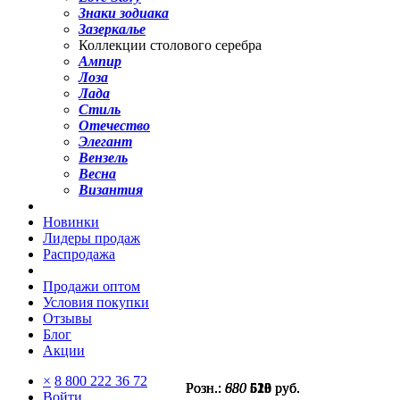
Знаки зодиака
Зазеркалье
Коллекции столового серебра
Ампир
Лоза
Лада
Стиль
Отечество
Элегант
Вензель
Весна
Византия
Новинки
Лидеры продаж
Распродажа
Продажи оптом
Условия покупки
Отзывы
Блог
Акции
×
8 800 222 36 72
Розн.:
Розн.:
Розн.:
680
680
830
510
510
623
руб.
руб.
руб.
Войти