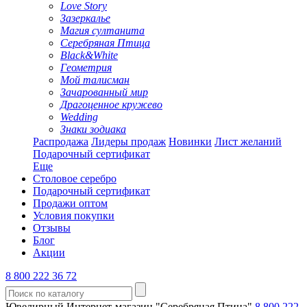
Love Story
Зазеркалье
Магия султанита
Серебряная Птица
Black&White
Геометрия
Мой талисман
Зачарованный мир
Драгоценное кружево
Wedding
Знаки зодиака
Распродажа
Лидеры продаж
Новинки
Лист желаний
Подарочный сертификат
Еще
Столовое серебро
Подарочный сертификат
Продажи оптом
Условия покупки
Отзывы
Блог
Акции
8 800 222 36 72
Ювелирный Интернет-магазин "Серебряная Птица"
8 800 222