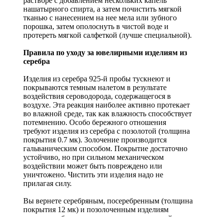
растворе с добавлением нескольких капель
нашатырного спирта, а затем почистить мягкой
тканью с нанесением на нее мела или зубного
порошка, затем ополоснуть в чистой воде и
протереть мягкой салфеткой (лучше специальной).
Правила по уходу за ювелирными изделиям из
серебра
Изделия из серебра 925-й пробы тускнеют и
покрываются темным налетом в результате
воздействия сероводорода, содержащегося в
воздухе. Эта реакция наиболее активно протекает
во влажной среде, так как влажность способствует
потемнению. Особо бережного отношения
требуют изделия из серебра с позолотой (толщина
покрытия 0.7 мк). Золочение производится
гальваническим способом. Покрытие достаточно
устойчиво, но при сильном механическом
воздействии может быть повреждено или
уничтожено. Чистить эти изделия надо не
прилагая силу.
Вы вернете серебряным, посеребренным (толщина
покрытия 12 мк) и позолоченным изделиям