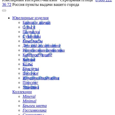
36 72
Россия
пункты выдачи вашего города
Ювелирные изделия
Броши и значки
Серьги
Подвески
Сувениры
Комплекты
Детский ассортимент
Религиозная символика
Комплектующие
Кольца
Колье
Браслеты
Цепочки
Изделия для мужчин
Пирсинг
Упаковка
Коллекции
Mineral
Minimal
Брызги цвета
Госсимволика
Самоцветы