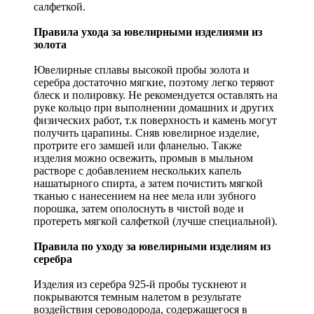
салфеткой.
Правила ухода за ювелирными изделиями из
золота
Ювелирные сплавы высокой пробы золота и
серебра достаточно мягкие, поэтому легко теряют
блеск и полировку. Не рекомендуется оставлять на
руке кольцо при выполнении домашних и других
физических работ, т.к поверхность и камень могут
получить царапины. Сняв ювелирное изделие,
протрите его замшей или фланелью. Также
изделия можно освежить, промыв в мыльном
растворе с добавлением нескольких капель
нашатырного спирта, а затем почистить мягкой
тканью с нанесением на нее мела или зубного
порошка, затем ополоснуть в чистой воде и
протереть мягкой салфеткой (лучше специальной).
Правила по уходу за ювелирными изделиям из
серебра
Изделия из серебра 925-й пробы тускнеют и
покрываются темным налетом в результате
воздействия сероводорода, содержащегося в