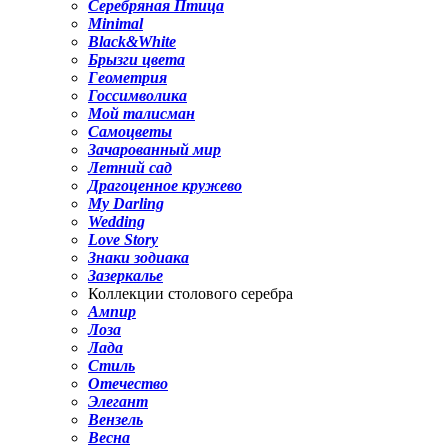
Серебряная Птица
Minimal
Black&White
Брызги цвета
Геометрия
Госсимволика
Мой талисман
Самоцветы
Зачарованный мир
Летний сад
Драгоценное кружево
My Darling
Wedding
Love Story
Знаки зодиака
Зазеркалье
Коллекции столового серебра
Ампир
Лоза
Лада
Стиль
Отечество
Элегант
Вензель
Весна