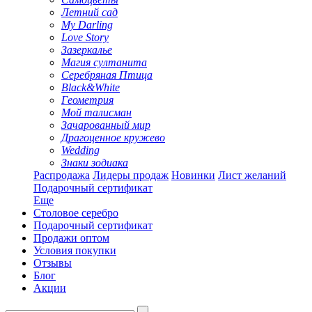
Летний сад
My Darling
Love Story
Зазеркалье
Магия султанита
Серебряная Птица
Black&White
Геометрия
Мой талисман
Зачарованный мир
Драгоценное кружево
Wedding
Знаки зодиака
Распродажа
Лидеры продаж
Новинки
Лист желаний
Подарочный сертификат
Еще
Столовое серебро
Подарочный сертификат
Продажи оптом
Условия покупки
Отзывы
Блог
Акции