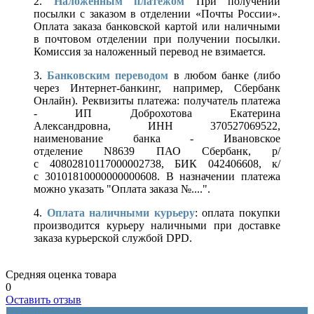
2.
Наложенным платежом
При получении
посылки с заказом в отделении «Почты России».
Оплата заказа банковской картой или наличными
в почтовом отделении при получении посылки.
Комиссия за наложенный перевод не взимается.
3.
Банковским переводом
в любом банке (либо
через Интернет-банкинг, например, Сбербанк
Онлайн). Реквизиты платежа: получатель платежа
- ИП Доброхотова Екатерина
Александровна, ИНН 370527069522,
наименование банка - Ивановское
отделение N8639 ПАО Сбербанк, р/
с 40802810117000002738, БИК 042406608, к/
с 30101810000000000608. В назначении платежа
можно указать "Оплата заказа №....".
4.
Оплата наличными курьеру
: оплата покупки
производится курьеру наличными при доставке
заказа курьерской службой DPD.
Средняя оценка товара
0
Оставить отзыв