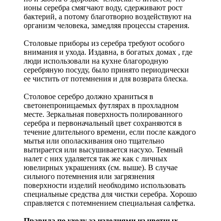
ионы серебра смягчают воду, сдерживают рост
бактерий, а потому благотворно воздействуют на
организм человека, замедляя процессы старения.
Столовые приборы из серебра требуют особого
внимания и ухода. Издавна, в богатых домах , где
люди использовали на кухне благородную
серебряную посуду, было принято периодически
ее чистить от потемнения и для возврата блеска.
Столовое серебро должно храниться в
светонепроницаемых футлярах в прохладном
месте. Зеркальная поверхность полированного
серебра и первоначальный цвет сохраняются в
течение длительного времени, если после каждого
мытья или ополаскивания оно тщательно
вытирается или высушивается насухо. Темный
налет с них удаляется так же как с личных
ювелирных украшениях (см. выше). В случае
сильного потемнения или загрязнения
поверхности изделий необходимо использовать
специальные средства для чистки серебра. Хорошо
справляется с потемнением специальная салфетка.
Правила по уходу за изделиями из цветных