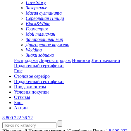
Love Story
Зазеркалье
Магия султанита
Серебряная Птица
Black&White
Геометрия
Мой талисман
Зачарованный мир
Драгоценное кружево
Wedding
Знаки зодиака
Распродажа
Лидеры продаж
Новинки
Лист желаний
Подарочный сертификат
Еще
Столовое серебро
Подарочный сертификат
Продажи оптом
Условия покупки
Отзывы
Блог
Акции
8 800 222 36 72
Ювелирный Интернет-магазин "Серебряная Птица"
8 800 222