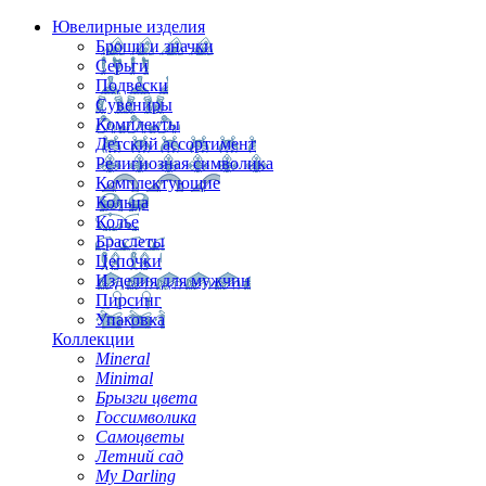
Ювелирные изделия
Броши и значки
Серьги
Подвески
Сувениры
Комплекты
Детский ассортимент
Религиозная символика
Комплектующие
Кольца
Колье
Браслеты
Цепочки
Изделия для мужчин
Пирсинг
Упаковка
Коллекции
Mineral
Minimal
Брызги цвета
Госсимволика
Самоцветы
Летний сад
My Darling