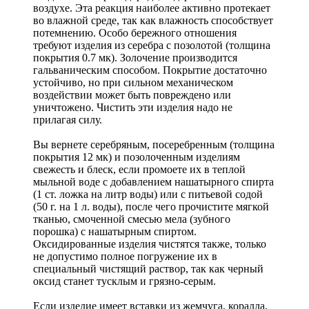
воздухе. Эта реакция наиболее активно протекает
во влажной среде, так как влажность способствует
потемнению. Особо бережного отношения
требуют изделия из серебра с позолотой (толщина
покрытия 0.7 мк). Золочение производится
гальваническим способом. Покрытие достаточно
устойчиво, но при сильном механическом
воздействии может быть повреждено или
уничтожено. Чистить эти изделия надо не
прилагая силу.
Вы вернете серебряным, посеребренным (толщина
покрытия 12 мк) и позолоченным изделиям
свежесть и блеск, если промоете их в теплой
мыльной воде с добавлением нашатырного спирта
(1 ст. ложка на литр воды) или с питьевой содой
(50 г. на 1 л. воды), после чего прочистите мягкой
тканью, смоченной смесью мела (зубного
порошка) с нашатырным спиртом.
Оксидированные изделия чистятся также, только
не допустимо полное погружение их в
специальный чистящий раствор, так как черный
оксид станет тусклым и грязно-серым.
Если изделие имеет вставки из жемчуга, коралла,