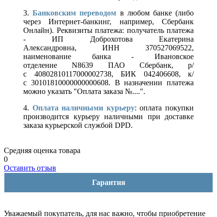
3.
Банковским переводом
в любом банке (либо
через Интернет-банкинг, например, Сбербанк
Онлайн). Реквизиты платежа: получатель платежа
- ИП Доброхотова Екатерина
Александровна, ИНН 370527069522,
наименование банка - Ивановское
отделение N8639 ПАО Сбербанк, р/
с 40802810117000002738, БИК 042406608, к/
с 30101810000000000608. В назначении платежа
можно указать "Оплата заказа №....".
4.
Оплата наличными курьеру
: оплата покупки
производится курьеру наличными при доставке
заказа курьерской службой DPD.
Средняя оценка товара
0
Оставить отзыв
Гарантия
Уважаемый покупатель, для нас важно, чтобы приобретение