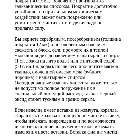
покрытия 0.7 мк). Золочение производится
гальваническим способом. Покрытие достаточно
устойчиво, но при сильном механическом
воздействии может быть повреждено или
уничтожено. Чистить эти изделия надо не
прилагая силу.
Вы вернете серебряным, посеребренным (толщина
покрытия 12 мк) и позолоченным изделиям
свежесть и блеск, если промоете их в теплой
мыльной воде с добавлением нашатырного спирта
(1 ст. ложка на литр воды) или с питьевой содой
(50 г. на 1 л. воды), после чего прочистите мягкой
тканью, смоченной смесью мела (зубного
порошка) с нашатырным спиртом.
Оксидированные изделия чистятся также, только
не допустимо полное погружение их в
специальный чистящий раствор, так как черный
оксид станет тусклым и грязно-серым.
Если изделие имеет вставки из жемчуга, коралла,
старайтесь не задевать при ручной чистке вставку,
чтобы избежать повреждения и по возможности
исключить полное погружение,чтобы избежать
изменения цвета вставки. Вставка фианит чистки