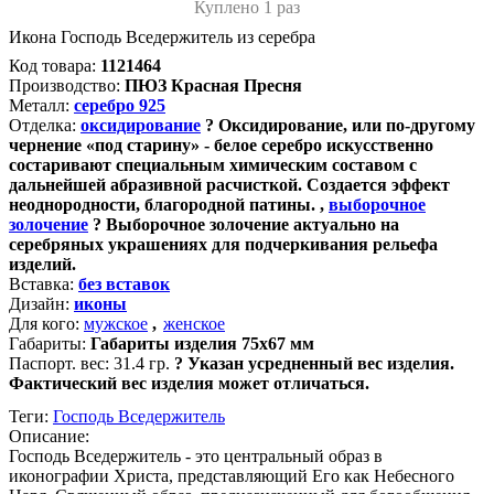
Куплено 1 раз
Икона Господь Вседержитель из серебра
Код товара:
1121464
Производство:
ПЮЗ Красная Пресня
Металл:
серебро 925
Отделка:
оксидирование
?
Оксидирование, или по-другому
чернение «под старину» - белое серебро искусственно
состаривают специальным химическим составом с
дальнейшей абразивной расчисткой. Создается эффект
неоднородности, благородной патины.
,
выборочное
золочение
?
Выборочное золочение актуально на
серебряных украшениях для подчеркивания рельефа
изделий.
Вставка:
без вставок
Дизайн:
иконы
Для кого:
мужское
,
женское
Габариты:
Габариты изделия 75х67 мм
Паспорт. вес:
31.4 гр.
?
Указан усредненный вес изделия.
Фактический вес изделия может отличаться.
Теги:
Господь Вседержитель
Описание:
Господь Вседержитель - это центральный образ в
иконографии Христа, представляющий Его как Небесного