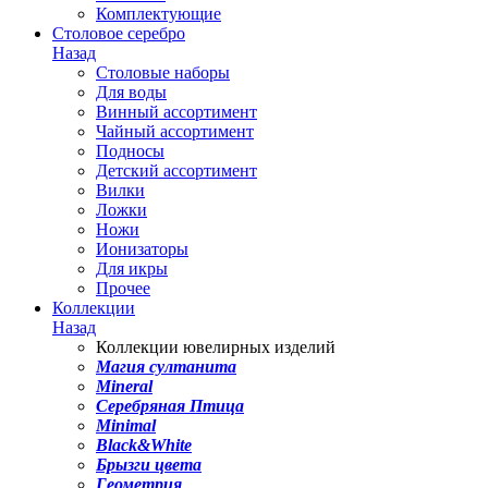
Комплектующие
Столовое серебро
Назад
Столовые наборы
Для воды
Винный ассортимент
Чайный ассортимент
Подносы
Детский ассортимент
Вилки
Ложки
Ножи
Ионизаторы
Для икры
Прочее
Коллекции
Назад
Коллекции ювелирных изделий
Магия султанита
Mineral
Серебряная Птица
Minimal
Black&White
Брызги цвета
Геометрия