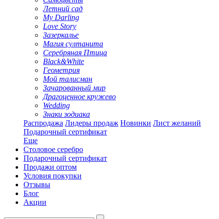
Летний сад
My Darling
Love Story
Зазеркалье
Магия султанита
Серебряная Птица
Black&White
Геометрия
Мой талисман
Зачарованный мир
Драгоценное кружево
Wedding
Знаки зодиака
Распродажа
Лидеры продаж
Новинки
Лист желаний
Подарочный сертификат
Еще
Столовое серебро
Подарочный сертификат
Продажи оптом
Условия покупки
Отзывы
Блог
Акции