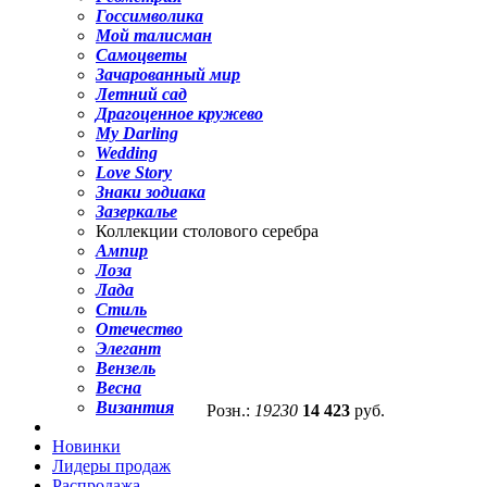
Госсимволика
Мой талисман
Самоцветы
Зачарованный мир
Летний сад
Драгоценное кружево
My Darling
Wedding
Love Story
Знаки зодиака
Зазеркалье
Коллекции столового серебра
Ампир
Лоза
Лада
Стиль
Отечество
Элегант
Вензель
Весна
Византия
Розн.:
19230
14 423
руб.
Новинки
Лидеры продаж
Распродажа