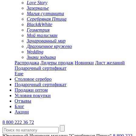
Love Story
Зазеркалье
Магия султанита
Серебряная Птица
Black&White
Геометрия
Мой талисман
Зачарованный мир
Драгоценное кружево
Wedding
Знаки зодиака
Распродажа
Лидеры продаж
Новинки
Лист желаний
Подарочный сертификат
Еще
Столовое серебро
Подарочный сертификат
Продажи оптом
Условия покупки
Отзывы
Блог
Акции
8 800 222 36 72
Ювелирный Интернет-магазин "Серебряная Птица"
8 800 222