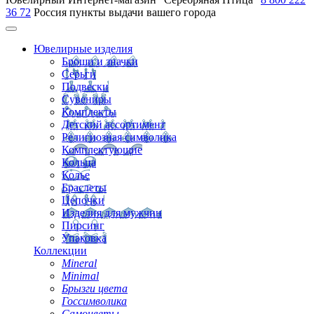
36 72
Россия
пункты выдачи вашего города
Ювелирные изделия
Броши и значки
Серьги
Подвески
Сувениры
Комплекты
Детский ассортимент
Религиозная символика
Комплектующие
Кольца
Колье
Браслеты
Цепочки
Изделия для мужчин
Пирсинг
Упаковка
Коллекции
Mineral
Minimal
Брызги цвета
Госсимволика
Самоцветы