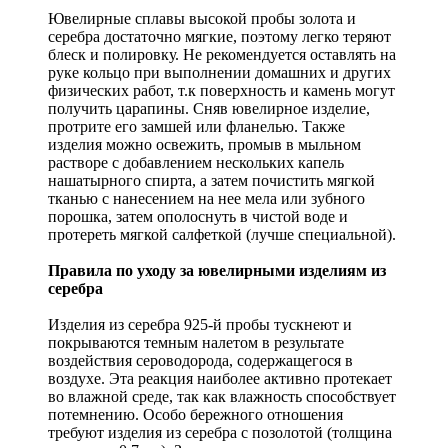
Ювелирные сплавы высокой пробы золота и
серебра достаточно мягкие, поэтому легко теряют
блеск и полировку. Не рекомендуется оставлять на
руке кольцо при выполнении домашних и других
физических работ, т.к поверхность и камень могут
получить царапины. Сняв ювелирное изделие,
протрите его замшей или фланелью. Также
изделия можно освежить, промыв в мыльном
растворе с добавлением нескольких капель
нашатырного спирта, а затем почистить мягкой
тканью с нанесением на нее мела или зубного
порошка, затем ополоснуть в чистой воде и
протереть мягкой салфеткой (лучше специальной).
Правила по уходу за ювелирными изделиям из
серебра
Изделия из серебра 925-й пробы тускнеют и
покрываются темным налетом в результате
воздействия сероводорода, содержащегося в
воздухе. Эта реакция наиболее активно протекает
во влажной среде, так как влажность способствует
потемнению. Особо бережного отношения
требуют изделия из серебра с позолотой (толщина