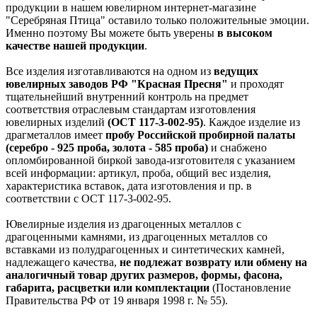
продукции в нашем ювелирном интернет-магазине
"Серебряная Птица" оставило только положительные эмоции.
Именно поэтому Вы можете быть уверены
в высоком
качестве нашей продукции
.
Все изделия изготавливаются на одном из
ведущих
ювелирных заводов РФ "Красная Пресня"
и проходят
тщательнейший внутренний контроль на предмет
соответствия отраслевым стандартам изготовления
ювелирных изделий
(ОСТ 117-3-002-95)
. Каждое изделие из
драгметаллов имеет
пробу Российской пробирной палаты
(серебро - 925 проба, золота - 585 проба)
и снабжено
опломбированной биркой завода-изготовителя с указанием
всей информации: артикул, проба, общий вес изделия,
характеристика вставок, дата изготовления и пр. в
соответствии с ОСТ 117-3-002-95.
Ювелирные изделия из драгоценных металлов с
драгоценными камнями, из драгоценных металлов со
вставками из полудрагоценных и синтетических камней,
надлежащего качества,
не подлежат возврату или обмену на
аналогичный товар других размеров, формы, фасона,
габарита, расцветки или комплектации
(Постановление
Правительства РФ от 19 января 1998 г. № 55).