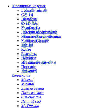
Ювелирные изделия
Броши и значки
Серьги
Подвески
Сувениры
Комплекты
Детский ассортимент
Религиозная символика
Комплектующие
Кольца
Колье
Браслеты
Цепочки
Изделия для мужчин
Пирсинг
Упаковка
Коллекции
Mineral
Minimal
Брызги цвета
Госсимволика
Самоцветы
Летний сад
My Darling