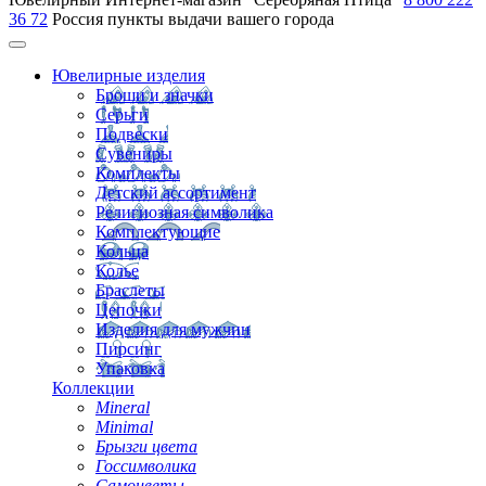
36 72
Россия
пункты выдачи вашего города
Ювелирные изделия
Броши и значки
Серьги
Подвески
Сувениры
Комплекты
Детский ассортимент
Религиозная символика
Комплектующие
Кольца
Колье
Браслеты
Цепочки
Изделия для мужчин
Пирсинг
Упаковка
Коллекции
Mineral
Minimal
Брызги цвета
Госсимволика
Самоцветы