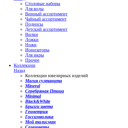
Столовые наборы
Для воды
Винный ассортимент
Чайный ассортимент
Подносы
Детский ассортимент
Вилки
Ложки
Ножи
Ионизаторы
Для икры
Прочее
Коллекции
Назад
Коллекции ювелирных изделий
Магия султанита
Mineral
Серебряная Птица
Minimal
Black&White
Брызги цвета
Геометрия
Госсимволика
Мой талисман
Самоцветы