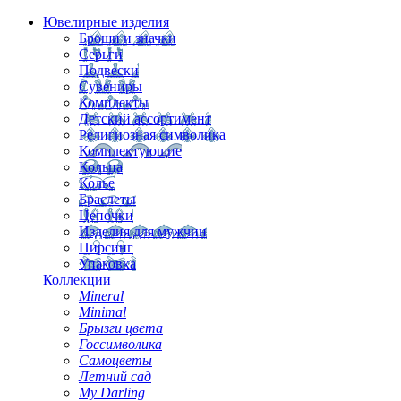
Ювелирные изделия
Броши и значки
Серьги
Подвески
Сувениры
Комплекты
Детский ассортимент
Религиозная символика
Комплектующие
Кольца
Колье
Браслеты
Цепочки
Изделия для мужчин
Пирсинг
Упаковка
Коллекции
Mineral
Minimal
Брызги цвета
Госсимволика
Самоцветы
Летний сад
My Darling