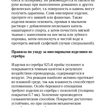
блеск и полировку. Не рекомендуется оставлять на
руке кольцо при выполнении домашних и других
физических работ, т.к поверхность и камень могут
получить царапины. Сняв ювелирное изделие,
протрите его замшей или фланелью. Также
изделия можно освежить, промыв в мыльном
растворе с добавлением нескольких капель
нашатырного спирта, а затем почистить мягкой
тканью с нанесением на нее мела или зубного
порошка, затем ополоснуть в чистой воде и
протереть мягкой салфеткой (лучше специальной).
Правила по уходу за ювелирными изделиям из
серебра
Изделия из серебра 925-й пробы тускнеют и
покрываются темным налетом в результате
воздействия сероводорода, содержащегося в
воздухе. Эта реакция наиболее активно протекает
во влажной среде, так как влажность способствует
потемнению. Особо бережного отношения
требуют изделия из серебра с позолотой (толщина
покрытия 0.7 мк). Золочение производится
гальваническим способом. Покрытие достаточно
устойчиво, но при сильном механическом