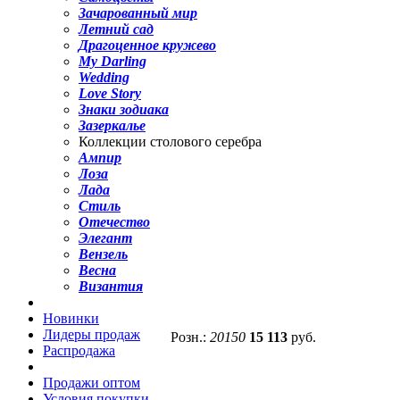
Зачарованный мир
Летний сад
Драгоценное кружево
My Darling
Wedding
Love Story
Знаки зодиака
Зазеркалье
Коллекции столового серебра
Ампир
Лоза
Лада
Стиль
Отечество
Элегант
Вензель
Весна
Византия
Новинки
Лидеры продаж
Розн.:
20150
15 113
руб.
Распродажа
Продажи оптом
Условия покупки