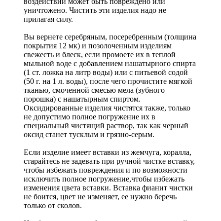
воздействии может быть повреждено или
уничтожено. Чистить эти изделия надо не
прилагая силу.
Вы вернете серебряным, посеребренным (толщина
покрытия 12 мк) и позолоченным изделиям
свежесть и блеск, если промоете их в теплой
мыльной воде с добавлением нашатырного спирта
(1 ст. ложка на литр воды) или с питьевой содой
(50 г. на 1 л. воды), после чего прочистите мягкой
тканью, смоченной смесью мела (зубного
порошка) с нашатырным спиртом.
Оксидированные изделия чистятся также, только
не допустимо полное погружение их в
специальный чистящий раствор, так как черный
оксид станет тусклым и грязно-серым.
Если изделие имеет вставки из жемчуга, коралла,
старайтесь не задевать при ручной чистке вставку,
чтобы избежать повреждения и по возможности
исключить полное погружение,чтобы избежать
изменения цвета вставки. Вставка фианит чистки
не боится, цвет не изменяет, ее нужно беречь
только от сколов.