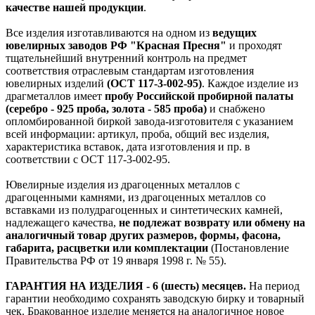
качестве нашей продукции
.
Все изделия изготавливаются на одном из
ведущих
ювелирных заводов РФ "Красная Пресня"
и проходят
тщательнейший внутренний контроль на предмет
соответствия отраслевым стандартам изготовления
ювелирных изделий
(ОСТ 117-3-002-95)
. Каждое изделие из
драгметаллов имеет
пробу Российской пробирной палаты
(серебро - 925 проба, золота - 585 проба)
и снабжено
опломбированной биркой завода-изготовителя с указанием
всей информации: артикул, проба, общий вес изделия,
характеристика вставок, дата изготовления и пр. в
соответствии с ОСТ 117-3-002-95.
Ювелирные изделия из драгоценных металлов с
драгоценными камнями, из драгоценных металлов со
вставками из полудрагоценных и синтетических камней,
надлежащего качества,
не подлежат возврату или обмену на
аналогичный товар других размеров, формы, фасона,
габарита, расцветки или комплектации
(Постановление
Правительства РФ от 19 января 1998 г. № 55).
ГАРАНТИЯ НА ИЗДЕЛИЯ - 6 (шесть) месяцев.
На период
гарантии необходимо сохранять заводскую бирку и товарный
чек. Бракованное изделие меняется на аналогичное новое