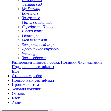
Летний сад
My Darling
Love Story
Зазеркалье
Магия султанита
Серебряная Птица
Black&White
Геометрия
Мой талисман
Зачарованный мир
Драгоценное кружево
Wedding
Знаки зодиака
Распродажа
Лидеры продаж
Новинки
Лист желаний
Подарочный сертификат
Еще
Столовое серебро
Подарочный сертификат
Продажи оптом
Условия покупки
Отзывы
Блог
Акции