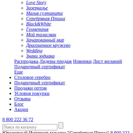
Love Story
Зазеркалье
Магия султанита
Серебряная Птица
Black&White
Геометрия
Мой талисман
Зачарованный мир
Драгоценное кружево
Wedding
Знаки зодиака
Распродажа
Лидеры продаж
Новинки
Лист желаний
Подарочный сертификат
Еще
Столовое серебро
Подарочный сертификат
Продажи оптом
Условия покупки
Отзывы
Блог
Акции
8 800 222 36 72
Ювелирный Интернет-магазин "Серебряная Птица"
8 800 222