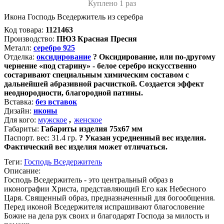
Куплено 1 раз
Икона Господь Вседержитель из серебра
Код товара:
1121463
Производство:
ПЮЗ Красная Пресня
Металл:
серебро 925
Отделка:
оксидирование
?
Оксидирование, или по-другому
чернение «под старину» - белое серебро искусственно
состаривают специальным химическим составом с
дальнейшей абразивной расчисткой. Создается эффект
неоднородности, благородной патины.
Вставка:
без вставок
Дизайн:
иконы
Для кого:
мужское
,
женское
Габариты:
Габариты изделия 75х67 мм
Паспорт. вес:
31.4 гр.
?
Указан усредненный вес изделия.
Фактический вес изделия может отличаться.
Теги:
Господь Вседержитель
Описание:
Господь Вседержитель - это центральный образ в
иконографии Христа, представляющий Его как Небесного
Царя. Священный образ, предназначенный для богообщения.
Перед иконой Вседержителя испрашивают благословение
Божие на дела рук своих и благодарят Господа за милость и