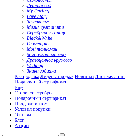
Летний сад
My Darling
Love Story
Зазеркалье
Магия султанита
Серебряная Птица
Black&White
Геометрия
Мой талисман
Зачарованный мир
Драгоценное кружево
Wedding
Знаки зодиака
Распродажа
Лидеры продаж
Новинки
Лист желаний
Подарочный сертификат
Еще
Столовое серебро
Подарочный сертификат
Продажи оптом
Условия покупки
Отзывы
Блог
Акции