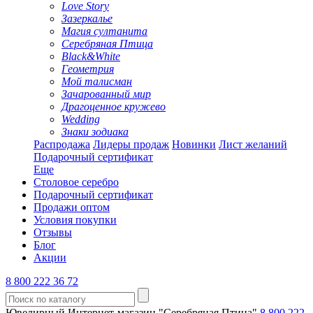
Love Story
Зазеркалье
Магия султанита
Серебряная Птица
Black&White
Геометрия
Мой талисман
Зачарованный мир
Драгоценное кружево
Wedding
Знаки зодиака
Распродажа
Лидеры продаж
Новинки
Лист желаний
Подарочный сертификат
Еще
Столовое серебро
Подарочный сертификат
Продажи оптом
Условия покупки
Отзывы
Блог
Акции
8 800 222 36 72
Ювелирный Интернет-магазин "Серебряная Птица"
8 800 222