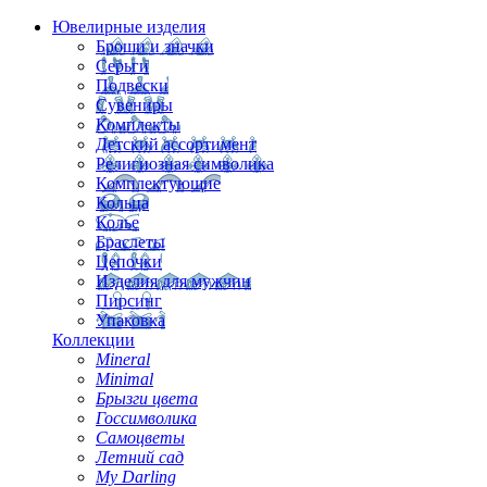
Ювелирные изделия
Броши и значки
Серьги
Подвески
Сувениры
Комплекты
Детский ассортимент
Религиозная символика
Комплектующие
Кольца
Колье
Браслеты
Цепочки
Изделия для мужчин
Пирсинг
Упаковка
Коллекции
Mineral
Minimal
Брызги цвета
Госсимволика
Самоцветы
Летний сад
My Darling