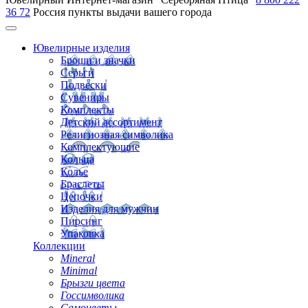
36 72
Россия
пункты выдачи вашего города
Ювелирные изделия
Броши и значки
Серьги
Подвески
Сувениры
Комплекты
Детский ассортимент
Религиозная символика
Комплектующие
Кольца
Колье
Браслеты
Цепочки
Изделия для мужчин
Пирсинг
Упаковка
Коллекции
Mineral
Minimal
Брызги цвета
Госсимволика
Самоцветы