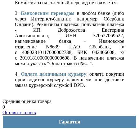
Комиссия за наложенный перевод не взимается.
3.
Банковским переводом
в любом банке (либо
через Интернет-банкинг, например, Сбербанк
Онлайн). Реквизиты платежа: получатель платежа
- ИП Доброхотова Екатерина
Александровна, ИНН 370527069522,
наименование банка - Ивановское
отделение N8639 ПАО Сбербанк, р/
с 40802810117000002738, БИК 042406608, к/
с 30101810000000000608. В назначении платежа
можно указать "Оплата заказа №....".
4.
Оплата наличными курьеру
: оплата покупки
производится курьеру наличными при доставке
заказа курьерской службой DPD.
Средняя оценка товара
0
Оставить отзыв
Гарантия