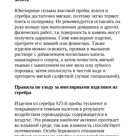
Ювелирные сплавы высокой пробы золота и
серебра достаточно мягкие, поэтому легко теряют
блеск и полировку. Не рекомендуется оставлять на
руке кольцо при выполнении домашних и других
физических работ, т.к поверхность и камень могут
получить царапины. Сняв ювелирное изделие,
протрите его замшей или фланелью. Также
изделия можно освежить, промыв в мыльном
растворе с добавлением нескольких капель
нашатырного спирта, а затем почистить мягкой
тканью с нанесением на нее мела или зубного
порошка, затем ополоснуть в чистой воде и
протереть мягкой салфеткой (лучше специальной).
Правила по уходу за ювелирными изделиям из
серебра
Изделия из серебра 925-й пробы тускнеют и
покрываются темным налетом в результате
воздействия сероводорода, содержащегося в
воздухе. Эта реакция наиболее активно протекает
во влажной среде, так как влажность способствует
потемнению. Особо бережного отношения