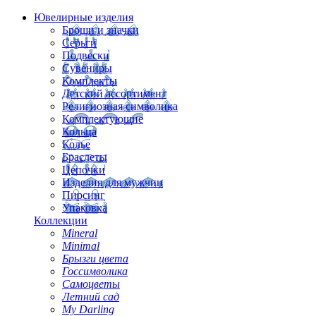
Ювелирные изделия
Броши и значки
Серьги
Подвески
Сувениры
Комплекты
Детский ассортимент
Религиозная символика
Комплектующие
Кольца
Колье
Браслеты
Цепочки
Изделия для мужчин
Пирсинг
Упаковка
Коллекции
Mineral
Minimal
Брызги цвета
Госсимволика
Самоцветы
Летний сад
My Darling