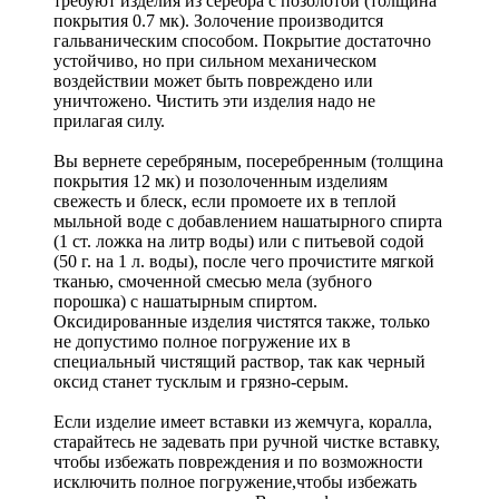
требуют изделия из серебра с позолотой (толщина
покрытия 0.7 мк). Золочение производится
гальваническим способом. Покрытие достаточно
устойчиво, но при сильном механическом
воздействии может быть повреждено или
уничтожено. Чистить эти изделия надо не
прилагая силу.
Вы вернете серебряным, посеребренным (толщина
покрытия 12 мк) и позолоченным изделиям
свежесть и блеск, если промоете их в теплой
мыльной воде с добавлением нашатырного спирта
(1 ст. ложка на литр воды) или с питьевой содой
(50 г. на 1 л. воды), после чего прочистите мягкой
тканью, смоченной смесью мела (зубного
порошка) с нашатырным спиртом.
Оксидированные изделия чистятся также, только
не допустимо полное погружение их в
специальный чистящий раствор, так как черный
оксид станет тусклым и грязно-серым.
Если изделие имеет вставки из жемчуга, коралла,
старайтесь не задевать при ручной чистке вставку,
чтобы избежать повреждения и по возможности
исключить полное погружение,чтобы избежать