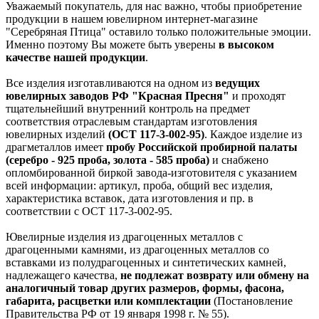
Уважаемый покупатель, для нас важно, чтобы приобретение
продукции в нашем ювелирном интернет-магазине
"Серебряная Птица" оставило только положительные эмоции.
Именно поэтому Вы можете быть уверены
в высоком
качестве нашей продукции
.
Все изделия изготавливаются на одном из
ведущих
ювелирных заводов РФ "Красная Пресня"
и проходят
тщательнейший внутренний контроль на предмет
соответствия отраслевым стандартам изготовления
ювелирных изделий
(ОСТ 117-3-002-95)
. Каждое изделие из
драгметаллов имеет
пробу Российской пробирной палаты
(серебро - 925 проба, золота - 585 проба)
и снабжено
опломбированной биркой завода-изготовителя с указанием
всей информации: артикул, проба, общий вес изделия,
характеристика вставок, дата изготовления и пр. в
соответствии с ОСТ 117-3-002-95.
Ювелирные изделия из драгоценных металлов с
драгоценными камнями, из драгоценных металлов со
вставками из полудрагоценных и синтетических камней,
надлежащего качества,
не подлежат возврату или обмену на
аналогичный товар других размеров, формы, фасона,
габарита, расцветки или комплектации
(Постановление
Правительства РФ от 19 января 1998 г. № 55).