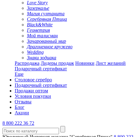
Love Story
Зазеркалье
Магия султанита
Серебряная Птица
Black&White
Геометрия
Мой талисман
Зачарованный мир
Драгоценное кружево
Wedding
Знаки зодиака
Распродажа
Лидеры продаж
Новинки
Лист желаний
Подарочный сертификат
Еще
Столовое серебро
Подарочный сертификат
Продажи оптом
Условия покупки
Отзывы
Блог
Акции
8 800 222 36 72
Ювелирный Интернет-магазин "Серебряная Птица"
8 800 222