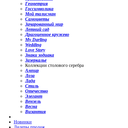
Геометрия
Госсимволика
Мой талисман
Самоцветы
Зачарованный мир
Летний сад
Драгоценное кружево
My Darling
Wedding
Love Story
Знаки зодиака
Зазеркалье
Коллекции столового серебра
Ампир
Лоза
Лада
Стиль
Отечество
Элегант
Вензель
Весна
Византия
Новинки
Лидеры продаж