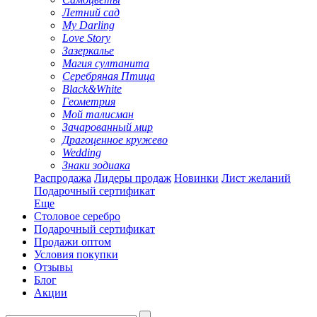
Летний сад
My Darling
Love Story
Зазеркалье
Магия султанита
Серебряная Птица
Black&White
Геометрия
Мой талисман
Зачарованный мир
Драгоценное кружево
Wedding
Знаки зодиака
Распродажа
Лидеры продаж
Новинки
Лист желаний
Подарочный сертификат
Еще
Столовое серебро
Подарочный сертификат
Продажи оптом
Условия покупки
Отзывы
Блог
Акции