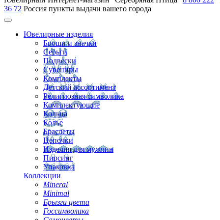
36 72
Россия
пункты выдачи вашего города
Ювелирные изделия
Броши и значки
Серьги
Подвески
Сувениры
Комплекты
Детский ассортимент
Религиозная символика
Комплектующие
Кольца
Колье
Браслеты
Цепочки
Изделия для мужчин
Пирсинг
Упаковка
Коллекции
Mineral
Minimal
Брызги цвета
Госсимволика
Самоцветы