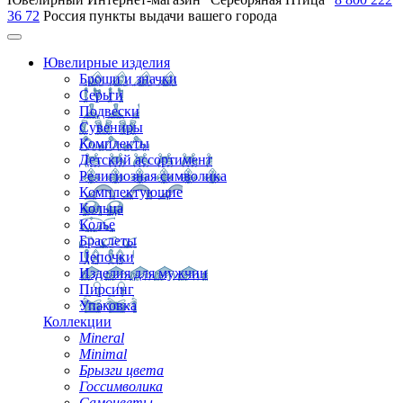
36 72
Россия
пункты выдачи вашего города
Ювелирные изделия
Броши и значки
Серьги
Подвески
Сувениры
Комплекты
Детский ассортимент
Религиозная символика
Комплектующие
Кольца
Колье
Браслеты
Цепочки
Изделия для мужчин
Пирсинг
Упаковка
Коллекции
Mineral
Minimal
Брызги цвета
Госсимволика
Самоцветы