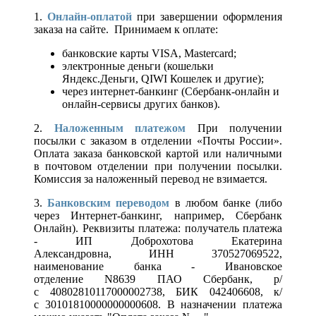
1.
Онлайн-оплатой
при завершении оформления
заказа на сайте. Принимаем к оплате:
банковские карты VISA, Mastercard;
электронные деньги (кошельки
Яндекс.Деньги, QIWI Кошелек и другие);
через интернет-банкинг (Сбербанк-онлайн и
онлайн-сервисы других банков).
2.
Наложенным платежом
При получении
посылки с заказом в отделении «Почты России».
Оплата заказа банковской картой или наличными
в почтовом отделении при получении посылки.
Комиссия за наложенный перевод не взимается.
3.
Банковским переводом
в любом банке (либо
через Интернет-банкинг, например, Сбербанк
Онлайн). Реквизиты платежа: получатель платежа
- ИП Доброхотова Екатерина
Александровна, ИНН 370527069522,
наименование банка - Ивановское
отделение N8639 ПАО Сбербанк, р/
с 40802810117000002738, БИК 042406608, к/
с 30101810000000000608. В назначении платежа