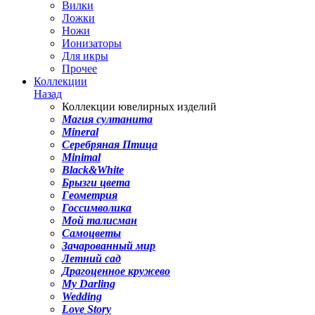
Вилки
Ложки
Ножи
Ионизаторы
Для икры
Прочее
Коллекции
Назад
Коллекции ювелирных изделий
Магия султанита
Mineral
Серебряная Птица
Minimal
Black&White
Брызги цвета
Геометрия
Госсимволика
Мой талисман
Самоцветы
Зачарованный мир
Летний сад
Драгоценное кружево
My Darling
Wedding
Love Story