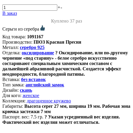
+
-
В заказ
Куплено 37 раз
Серьги из серебра
Код товара:
1091167
Производство:
ПЮЗ Красная Пресня
Металл:
серебро 925
Отделка:
оксидирование
?
Оксидирование, или по-другому
чернение «под старину» - белое серебро искусственно
состаривают специальным химическим составом с
дальнейшей абразивной расчисткой. Создается эффект
неоднородности, благородной патины.
Вставка:
без вставок
Тип замка:
английский замок
Дизайн:
скань
Для кого:
женское
Коллекция:
драгоценное кружево
Габариты:
Высота серег 27 мм, ширина 19 мм. Рабочая зона
крючка застежки 7 мм
Паспорт. вес:
7.5 гр.
?
Указан усредненный вес изделия.
Фактический вес изделия может отличаться.