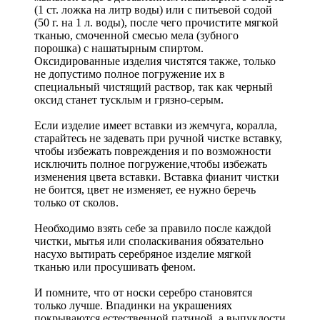
(1 ст. ложка на литр воды) или с питьевой содой
(50 г. на 1 л. воды), после чего прочистите мягкой
тканью, смоченной смесью мела (зубного
порошка) с нашатырным спиртом.
Оксидированные изделия чистятся также, только
не допустимо полное погружение их в
специальный чистящий раствор, так как черный
оксид станет тусклым и грязно-серым.
Если изделие имеет вставки из жемчуга, коралла,
старайтесь не задевать при ручной чистке вставку,
чтобы избежать повреждения и по возможности
исключить полное погружение,чтобы избежать
изменения цвета вставки. Вставка фианит чистки
не боится, цвет не изменяет, ее нужно беречь
только от сколов.
Необходимо взять себе за правило после каждой
чистки, мытья или споласкивания обязательно
насухо вытирать серебряное изделие мягкой
тканью или просушивать феном.
И помните, что от носки серебро становятся
только лучше. Впадинки на украшениях
покрываются естественной патиной, а выпуклости