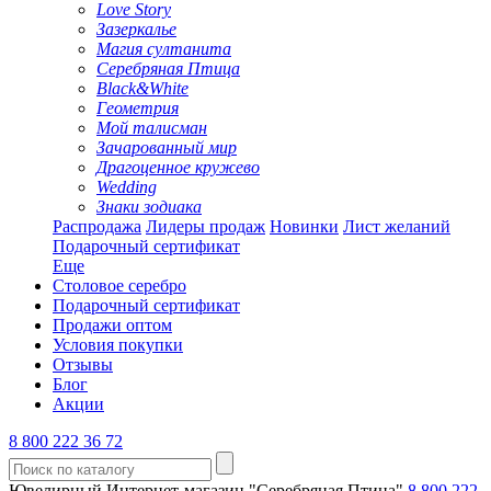
Love Story
Зазеркалье
Магия султанита
Серебряная Птица
Black&White
Геометрия
Мой талисман
Зачарованный мир
Драгоценное кружево
Wedding
Знаки зодиака
Распродажа
Лидеры продаж
Новинки
Лист желаний
Подарочный сертификат
Еще
Столовое серебро
Подарочный сертификат
Продажи оптом
Условия покупки
Отзывы
Блог
Акции
8 800 222 36 72
Ювелирный Интернет-магазин "Серебряная Птица"
8 800 222