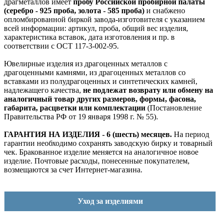
драгметаллов имеет
пробу Российской пробирной палаты
(серебро - 925 проба, золота - 585 проба)
и снабжено
опломбированной биркой завода-изготовителя с указанием
всей информации: артикул, проба, общий вес изделия,
характеристика вставок, дата изготовления и пр. в
соответствии с ОСТ 117-3-002-95.
Ювелирные изделия из драгоценных металлов с
драгоценными камнями, из драгоценных металлов со
вставками из полудрагоценных и синтетических камней,
надлежащего качества,
не подлежат возврату или обмену на
аналогичный товар других размеров, формы, фасона,
габарита, расцветки или комплектации
(Постановление
Правительства РФ от 19 января 1998 г. № 55).
ГАРАНТИЯ НА ИЗДЕЛИЯ - 6 (шесть) месяцев.
На период
гарантии необходимо сохранять заводскую бирку и товарный
чек. Бракованное изделие меняется на аналогичное новое
изделие. Почтовые расходы, понесенные покупателем,
возмещаются за счет Интернет-магазина.
Уход за изделиями