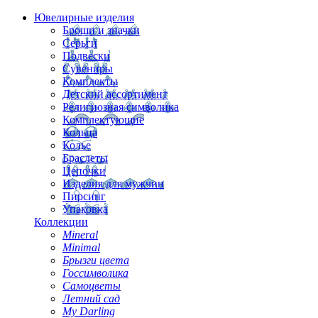
Ювелирные изделия
Броши и значки
Серьги
Подвески
Сувениры
Комплекты
Детский ассортимент
Религиозная символика
Комплектующие
Кольца
Колье
Браслеты
Цепочки
Изделия для мужчин
Пирсинг
Упаковка
Коллекции
Mineral
Minimal
Брызги цвета
Госсимволика
Самоцветы
Летний сад
My Darling