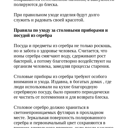
полируются до блеска.
При правильном уходе изделия будут долго
служить и радовать своей красотой.
Правила по уходу за столовыми приборами и
посудой из серебра
Посуда и предметы из серебра не только роскошь,
но и забота о здоровье человека. Считается, что
ионы серебра смягчают воду, сдерживают рост
бактерий, а потому благотворно воздействуют на
организм человека, замедляя процессы старения.
Столовые приборы из серебра требуют особого
внимания и ухода. Издавна, в богатых домах , где
люди использовали на кухне благородную
серебряную посуду, было принято периодически
ее чистить от потемнения и для возврата блеска.
Столовое серебро должно храниться в
светонепроницаемых футлярах в прохладном
месте. Зеркальная поверхность полированного
серебра и первоначальный цвет сохраняются в
течение длительного времени, если после каждого