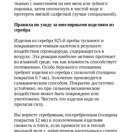
тканью с нанесением на нее мела или зубного
порошка, затем ополоснуть в чистой воде и
протереть мягкой салфеткой (лучше специальной).
Правила по уходу за ювелирными изделиям из
серебра
Изделия из серебра 925-й пробы тускнеют и
покрываются темным налетом в результате
воздействия сероводорода, содержащегося в
воздухе. Эта реакция наиболее активно протекает
во влажной среде, так как влажность способствует
потемнению. Особо бережного отношения
требуют изделия из серебра с позолотой (толщина
покрытия 0.7 мк). Золочение производится
гальваническим способом. Покрытие достаточно
устойчиво, но при сильном механическом
воздействии может быть повреждено или
уничтожено. Чистить эти изделия надо не
прилагая силу.
Вы вернете серебряным, посеребренным (толщина
покрытия 12 мк) и позолоченным изделиям
свежесть и блеск, если промоете их в теплой
мыльной воде с добавлением нашатырного спирта