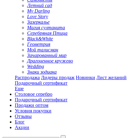
Летний сад
My Darling
Love Story
Зазеркалье
Магия султанита
Серебряная Птица
Black&White
Геометрия
Мой талисман
Зачарованный мир
Драгоценное кружево
Wedding
Знаки зодиака
Распродажа
Лидеры продаж
Новинки
Лист желаний
Подарочный сертификат
Еще
Столовое серебро
Подарочный сертификат
Продажи оптом
Условия покупки
Отзывы
Блог
Акции