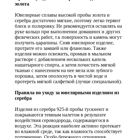
золота
Ювелирные сплавы высокой пробы золота и
серебра достаточно мягкие, поэтому легко теряют
блеск и полировку. Не рекомендуется оставлять на
руке кольцо при выполнении домашних и других
физических работ, т.к поверхность и камень могут
получить царапины. Сняв ювелирное изделие,
протрите его замшей или фланелью. Также
изделия можно освежить, промыв в мыльном
растворе с добавлением нескольких капель
нашатырного спирта, а затем почистить мягкой
тканью с нанесением на нее мела или зубного
порошка, затем ополоснуть в чистой воде и
протереть мягкой салфеткой (лучше специальной).
Правила по уходу за ювелирными изделиям из
серебра
Изделия из серебра 925-й пробы тускнеют и
покрываются темным налетом в результате
воздействия сероводорода, содержащегося в
воздухе. Эта реакция наиболее активно протекает
во влажной среде, так как влажность способствует
потемнению. Особо бережного отношения