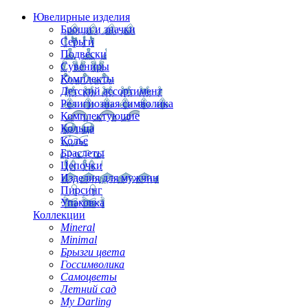
Ювелирные изделия
Броши и значки
Серьги
Подвески
Сувениры
Комплекты
Детский ассортимент
Религиозная символика
Комплектующие
Кольца
Колье
Браслеты
Цепочки
Изделия для мужчин
Пирсинг
Упаковка
Коллекции
Mineral
Minimal
Брызги цвета
Госсимволика
Самоцветы
Летний сад
My Darling