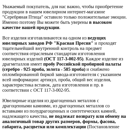
Уважаемый покупатель, для нас важно, чтобы приобретение
продукции в нашем ювелирном интернет-магазине
"Серебряная Птица" оставило только положительные эмоции.
Именно поэтому Вы можете быть уверены
в высоком
качестве нашей продукции
.
Все изделия изготавливаются на одном из
ведущих
ювелирных заводов РФ "Красная Пресня"
и проходят
тщательнейший внутренний контроль на предмет
соответствия отраслевым стандартам изготовления
ювелирных изделий
(ОСТ 117-3-002-95)
. Каждое изделие из
драгметаллов имеет
пробу Российской пробирной палаты
(серебро - 925 проба, золота - 585 проба)
и снабжено
опломбированной биркой завода-изготовителя с указанием
всей информации: артикул, проба, общий вес изделия,
характеристика вставок, дата изготовления и пр. в
соответствии с ОСТ 117-3-002-95.
Ювелирные изделия из драгоценных металлов с
драгоценными камнями, из драгоценных металлов со
вставками из полудрагоценных и синтетических камней,
надлежащего качества,
не подлежат возврату или обмену на
аналогичный товар других размеров, формы, фасона,
габарита, расцветки или комплектации
(Постановление