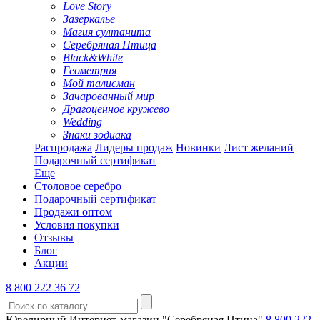
Love Story
Зазеркалье
Магия султанита
Серебряная Птица
Black&White
Геометрия
Мой талисман
Зачарованный мир
Драгоценное кружево
Wedding
Знаки зодиака
Распродажа
Лидеры продаж
Новинки
Лист желаний
Подарочный сертификат
Еще
Столовое серебро
Подарочный сертификат
Продажи оптом
Условия покупки
Отзывы
Блог
Акции
8 800 222 36 72
Ювелирный Интернет-магазин "Серебряная Птица"
8 800 222