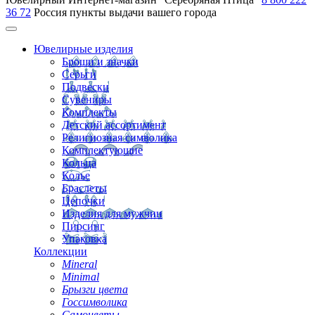
36 72
Россия
пункты выдачи вашего города
Ювелирные изделия
Броши и значки
Серьги
Подвески
Сувениры
Комплекты
Детский ассортимент
Религиозная символика
Комплектующие
Кольца
Колье
Браслеты
Цепочки
Изделия для мужчин
Пирсинг
Упаковка
Коллекции
Mineral
Minimal
Брызги цвета
Госсимволика
Самоцветы