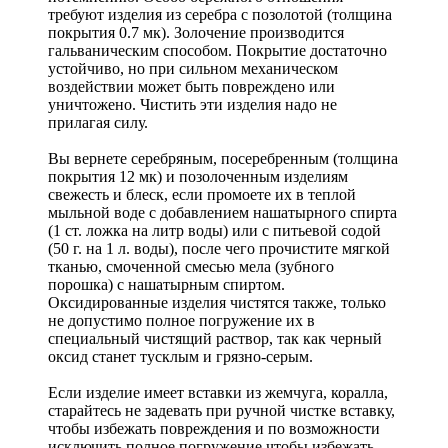
требуют изделия из серебра с позолотой (толщина
покрытия 0.7 мк). Золочение производится
гальваническим способом. Покрытие достаточно
устойчиво, но при сильном механическом
воздействии может быть повреждено или
уничтожено. Чистить эти изделия надо не
прилагая силу.
Вы вернете серебряным, посеребренным (толщина
покрытия 12 мк) и позолоченным изделиям
свежесть и блеск, если промоете их в теплой
мыльной воде с добавлением нашатырного спирта
(1 ст. ложка на литр воды) или с питьевой содой
(50 г. на 1 л. воды), после чего прочистите мягкой
тканью, смоченной смесью мела (зубного
порошка) с нашатырным спиртом.
Оксидированные изделия чистятся также, только
не допустимо полное погружение их в
специальный чистящий раствор, так как черный
оксид станет тусклым и грязно-серым.
Если изделие имеет вставки из жемчуга, коралла,
старайтесь не задевать при ручной чистке вставку,
чтобы избежать повреждения и по возможности
исключить полное погружение,чтобы избежать