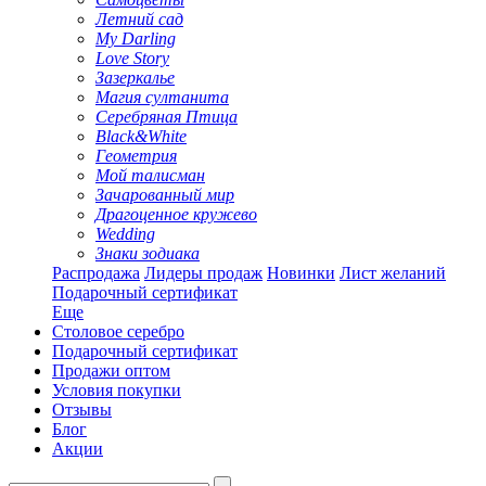
Летний сад
My Darling
Love Story
Зазеркалье
Магия султанита
Серебряная Птица
Black&White
Геометрия
Мой талисман
Зачарованный мир
Драгоценное кружево
Wedding
Знаки зодиака
Распродажа
Лидеры продаж
Новинки
Лист желаний
Подарочный сертификат
Еще
Столовое серебро
Подарочный сертификат
Продажи оптом
Условия покупки
Отзывы
Блог
Акции