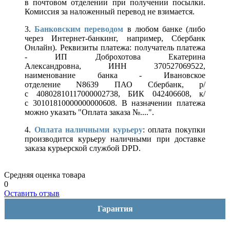
в почтовом отделении при получении посылки.
Комиссия за наложенный перевод не взимается.
3.
Банковским переводом
в любом банке (либо
через Интернет-банкинг, например, Сбербанк
Онлайн). Реквизиты платежа: получатель платежа
- ИП Доброхотова Екатерина
Александровна, ИНН 370527069522,
наименование банка - Ивановское
отделение N8639 ПАО Сбербанк, р/
с 40802810117000002738, БИК 042406608, к/
с 30101810000000000608. В назначении платежа
можно указать "Оплата заказа №....".
4.
Оплата наличными курьеру
: оплата покупки
производится курьеру наличными при доставке
заказа курьерской службой DPD.
Средняя оценка товара
0
Оставить отзыв
Гарантия