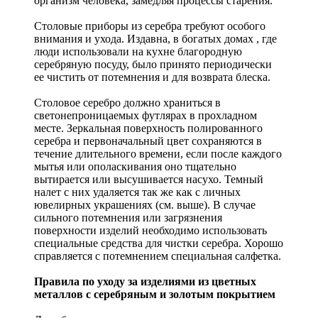
организм человека, замедляя процессы старения.
Столовые приборы из серебра требуют особого
внимания и ухода. Издавна, в богатых домах , где
люди использовали на кухне благородную
серебряную посуду, было принято периодически
ее чистить от потемнения и для возврата блеска.
Столовое серебро должно храниться в
светонепроницаемых футлярах в прохладном
месте. Зеркальная поверхность полированного
серебра и первоначальный цвет сохраняются в
течение длительного времени, если после каждого
мытья или ополаскивания оно тщательно
вытирается или высушивается насухо. Темный
налет с них удаляется так же как с личных
ювелирных украшениях (см. выше). В случае
сильного потемнения или загрязнения
поверхности изделий необходимо использовать
специальные средства для чистки серебра. Хорошо
справляется с потемнением специальная салфетка.
Правила по уходу за изделиями из цветных
металлов с серебряным и золотым покрытием