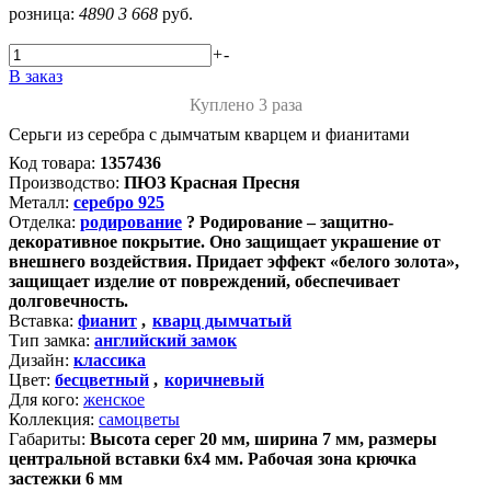
розница:
4890
3 668
руб.
+
-
В заказ
Куплено 3 раза
Серьги из серебра с дымчатым кварцем и фианитами
Код товара:
1357436
Производство:
ПЮЗ Красная Пресня
Металл:
серебро 925
Отделка:
родирование
?
Родирование – защитно-
декоративное покрытие. Оно защищает украшение от
внешнего воздействия. Придает эффект «белого золота»,
защищает изделие от повреждений, обеспечивает
долговечность.
Вставка:
фианит
,
кварц дымчатый
Тип замка:
английский замок
Дизайн:
классика
Цвет:
бесцветный
,
коричневый
Для кого:
женское
Коллекция:
самоцветы
Габариты:
Высота серег 20 мм, ширина 7 мм, размеры
центральной вставки 6х4 мм. Рабочая зона крючка
застежки 6 мм