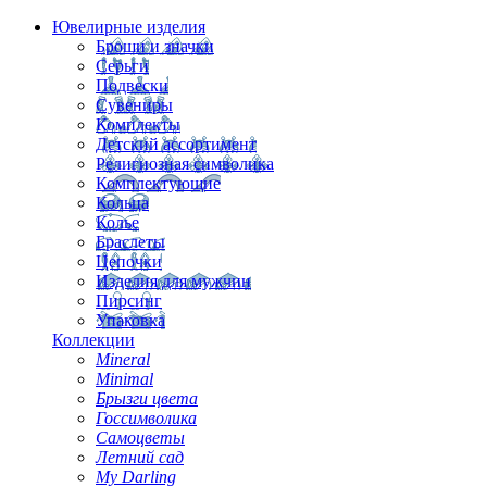
Ювелирные изделия
Броши и значки
Серьги
Подвески
Сувениры
Комплекты
Детский ассортимент
Религиозная символика
Комплектующие
Кольца
Колье
Браслеты
Цепочки
Изделия для мужчин
Пирсинг
Упаковка
Коллекции
Mineral
Minimal
Брызги цвета
Госсимволика
Самоцветы
Летний сад
My Darling