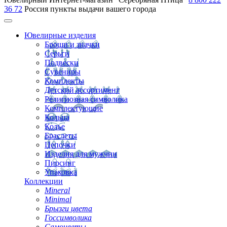
36 72
Россия
пункты выдачи вашего города
Ювелирные изделия
Броши и значки
Серьги
Подвески
Сувениры
Комплекты
Детский ассортимент
Религиозная символика
Комплектующие
Кольца
Колье
Браслеты
Цепочки
Изделия для мужчин
Пирсинг
Упаковка
Коллекции
Mineral
Minimal
Брызги цвета
Госсимволика
Самоцветы