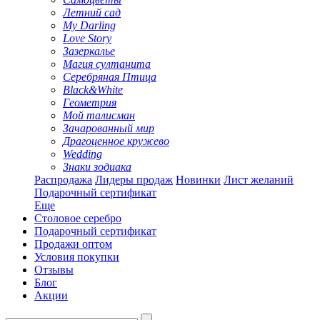
Летний сад
My Darling
Love Story
Зазеркалье
Магия султанита
Серебряная Птица
Black&White
Геометрия
Мой талисман
Зачарованный мир
Драгоценное кружево
Wedding
Знаки зодиака
Распродажа
Лидеры продаж
Новинки
Лист желаний
Подарочный сертификат
Еще
Столовое серебро
Подарочный сертификат
Продажи оптом
Условия покупки
Отзывы
Блог
Акции