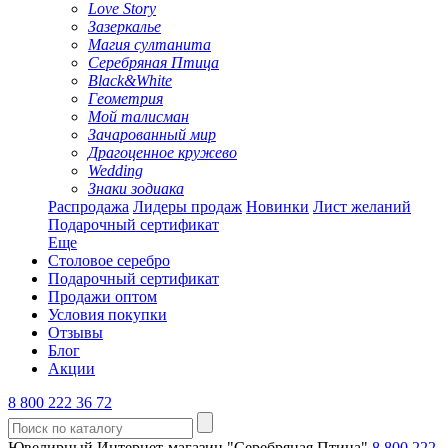
Love Story
Зазеркалье
Магия султанита
Серебряная Птица
Black&White
Геометрия
Мой талисман
Зачарованный мир
Драгоценное кружево
Wedding
Знаки зодиака
Распродажа
Лидеры продаж
Новинки
Лист желаний
Подарочный сертификат
Еще
Столовое серебро
Подарочный сертификат
Продажи оптом
Условия покупки
Отзывы
Блог
Акции
8 800 222 36 72
Ювелирный Интернет-магазин "Серебряная Птица"
8 800 222