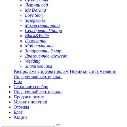
Летний сад
My Darling
Love Story
Зазеркалье
Магия султанита
Серебряная Птица
Black&White
Геометрия
Мой талисман
Зачарованный мир
Драгоценное кружево
Wedding
Знаки зодиака
Распродажа
Лидеры продаж
Новинки
Лист желаний
Подарочный сертификат
Еще
Столовое серебро
Подарочный сертификат
Продажи оптом
Условия покупки
Отзывы
Блог
Акции