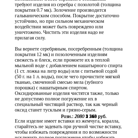
требуют изделия из серебра с позолотой (толщина
покрытия 0.7 мк). Золочение производится
гальваническим способом. Покрытие достаточно
устойчиво, но при сильном механическом
воздействии может быть повреждено или
уничтожено. Чистить эти изделия надо не
прилагая силу.
Вы вернете серебряным, посеребренным (толщина
покрытия 12 мк) и позолоченным изделиям
свежесть и блеск, если промоете их в теплой
мыльной воде с добавлением нашатырного спирта
(1 ст. ложка на литр воды) или с питьевой содой
(50 г. на 1 л. воды), после чего прочистите мягкой
тканью, смоченной смесью мела (зубного
порошка) с нашатырным спиртом.
Оксидированные изделия чистятся также, только
не допустимо полное погружение их в
специальный чистящий раствор, так как черный
оксид станет тусклым и грязно-серым.
Розн.:
Розн.:
Розн.:
7080
2080
2950
5 310
1 560
2 213
руб.
руб.
руб.
Если изделие имеет вставки из жемчуга, коралла,
старайтесь не задевать при ручной чистке вставку,
чтобы избежать повреждения и по возможности
исключить полное погружение,чтобы избежать