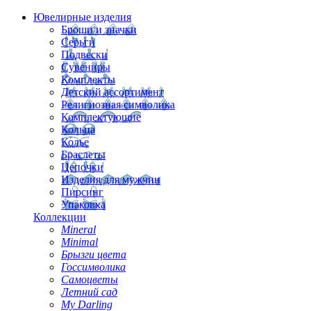
Ювелирные изделия
Броши и значки
Серьги
Подвески
Сувениры
Комплекты
Детский ассортимент
Религиозная символика
Комплектующие
Кольца
Колье
Браслеты
Цепочки
Изделия для мужчин
Пирсинг
Упаковка
Коллекции
Mineral
Minimal
Брызги цвета
Госсимволика
Самоцветы
Летний сад
My Darling