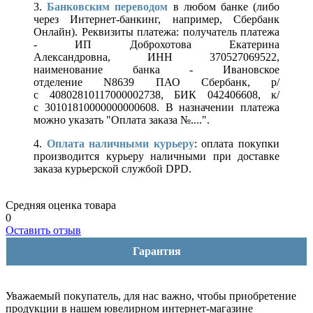
3.
Банковским переводом
в любом банке (либо
через Интернет-банкинг, например, Сбербанк
Онлайн). Реквизиты платежа: получатель платежа
- ИП Доброхотова Екатерина
Александровна, ИНН 370527069522,
наименование банка - Ивановское
отделение N8639 ПАО Сбербанк, р/
с 40802810117000002738, БИК 042406608, к/
с 30101810000000000608. В назначении платежа
можно указать "Оплата заказа №....".
4.
Оплата наличными курьеру
: оплата покупки
производится курьеру наличными при доставке
заказа курьерской службой DPD.
Средняя оценка товара
0
Оставить отзыв
Гарантия
Уважаемый покупатель, для нас важно, чтобы приобретение
продукции в нашем ювелирном интернет-магазине