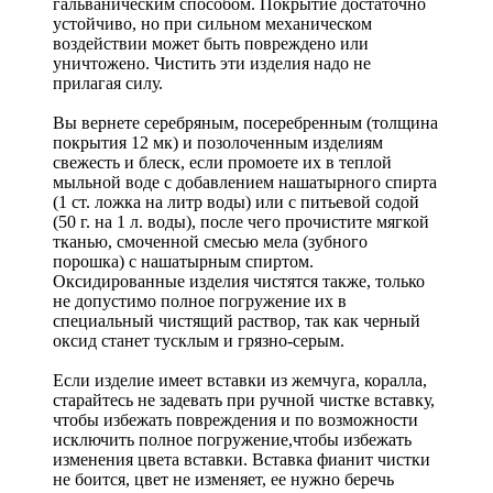
гальваническим способом. Покрытие достаточно
устойчиво, но при сильном механическом
воздействии может быть повреждено или
уничтожено. Чистить эти изделия надо не
прилагая силу.
Вы вернете серебряным, посеребренным (толщина
покрытия 12 мк) и позолоченным изделиям
свежесть и блеск, если промоете их в теплой
мыльной воде с добавлением нашатырного спирта
(1 ст. ложка на литр воды) или с питьевой содой
(50 г. на 1 л. воды), после чего прочистите мягкой
тканью, смоченной смесью мела (зубного
порошка) с нашатырным спиртом.
Оксидированные изделия чистятся также, только
не допустимо полное погружение их в
специальный чистящий раствор, так как черный
оксид станет тусклым и грязно-серым.
Если изделие имеет вставки из жемчуга, коралла,
старайтесь не задевать при ручной чистке вставку,
чтобы избежать повреждения и по возможности
исключить полное погружение,чтобы избежать
изменения цвета вставки. Вставка фианит чистки
не боится, цвет не изменяет, ее нужно беречь