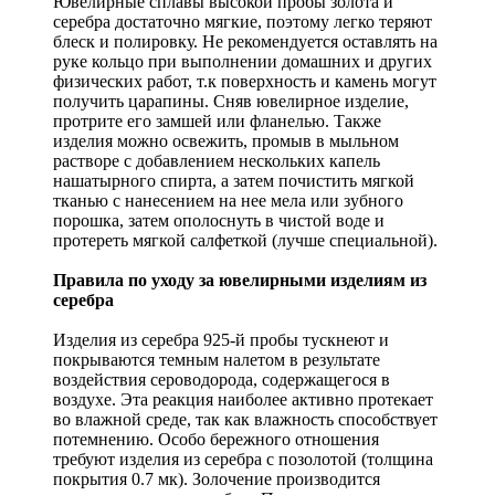
Ювелирные сплавы высокой пробы золота и
серебра достаточно мягкие, поэтому легко теряют
блеск и полировку. Не рекомендуется оставлять на
руке кольцо при выполнении домашних и других
физических работ, т.к поверхность и камень могут
получить царапины. Сняв ювелирное изделие,
протрите его замшей или фланелью. Также
изделия можно освежить, промыв в мыльном
растворе с добавлением нескольких капель
нашатырного спирта, а затем почистить мягкой
тканью с нанесением на нее мела или зубного
порошка, затем ополоснуть в чистой воде и
протереть мягкой салфеткой (лучше специальной).
Правила по уходу за ювелирными изделиям из
серебра
Изделия из серебра 925-й пробы тускнеют и
покрываются темным налетом в результате
воздействия сероводорода, содержащегося в
воздухе. Эта реакция наиболее активно протекает
во влажной среде, так как влажность способствует
потемнению. Особо бережного отношения
требуют изделия из серебра с позолотой (толщина
покрытия 0.7 мк). Золочение производится