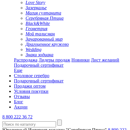
Love Story
Зазеркалье
Магия султанита
Серебряная Птица
Black&White
Геометрия
Мой талисман
Зачарованный мир
Драгоценное кружево
Wedding
Знаки зодиака
Распродажа
Лидеры продаж
Новинки
Лист желаний
Подарочный сертификат
Еще
Столовое серебро
Подарочный сертификат
Продажи оптом
Условия покупки
Отзывы
Блог
Акции
8 800 222 36 72
Ювелирный Интернет-магазин "Серебряная Птица"
8 800 222