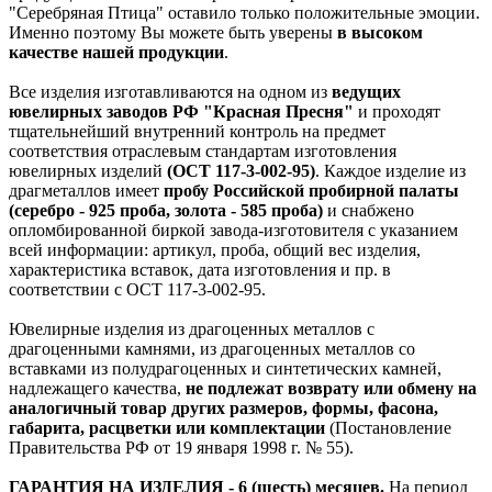
"Серебряная Птица" оставило только положительные эмоции.
Именно поэтому Вы можете быть уверены
в высоком
качестве нашей продукции
.
Все изделия изготавливаются на одном из
ведущих
ювелирных заводов РФ "Красная Пресня"
и проходят
тщательнейший внутренний контроль на предмет
соответствия отраслевым стандартам изготовления
ювелирных изделий
(ОСТ 117-3-002-95)
. Каждое изделие из
драгметаллов имеет
пробу Российской пробирной палаты
(серебро - 925 проба, золота - 585 проба)
и снабжено
опломбированной биркой завода-изготовителя с указанием
всей информации: артикул, проба, общий вес изделия,
характеристика вставок, дата изготовления и пр. в
соответствии с ОСТ 117-3-002-95.
Ювелирные изделия из драгоценных металлов с
драгоценными камнями, из драгоценных металлов со
вставками из полудрагоценных и синтетических камней,
надлежащего качества,
не подлежат возврату или обмену на
аналогичный товар других размеров, формы, фасона,
габарита, расцветки или комплектации
(Постановление
Правительства РФ от 19 января 1998 г. № 55).
ГАРАНТИЯ НА ИЗДЕЛИЯ - 6 (шесть) месяцев.
На период