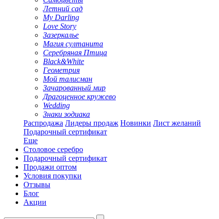
Летний сад
My Darling
Love Story
Зазеркалье
Магия султанита
Серебряная Птица
Black&White
Геометрия
Мой талисман
Зачарованный мир
Драгоценное кружево
Wedding
Знаки зодиака
Распродажа
Лидеры продаж
Новинки
Лист желаний
Подарочный сертификат
Еще
Столовое серебро
Подарочный сертификат
Продажи оптом
Условия покупки
Отзывы
Блог
Акции