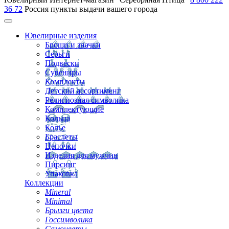
36 72
Россия
пункты выдачи вашего города
Ювелирные изделия
Броши и значки
Серьги
Подвески
Сувениры
Комплекты
Детский ассортимент
Религиозная символика
Комплектующие
Кольца
Колье
Браслеты
Цепочки
Изделия для мужчин
Пирсинг
Упаковка
Коллекции
Mineral
Minimal
Брызги цвета
Госсимволика
Самоцветы