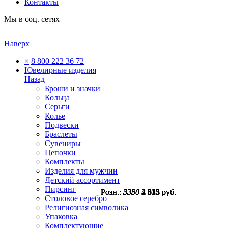
Контакты
Мы в соц. сетях
Наверх
×
8 800 222 36 72
Ювелирные изделия
Назад
Броши и значки
Кольца
Серьги
Колье
Подвески
Браслеты
Сувениры
Цепочки
Комплекты
Изделия для мужчин
Детский ассортимент
Пирсинг
Розн.:
Розн.:
Розн.:
Розн.:
5380
3350
3350
3350
4 035
2 513
2 513
2 513
руб.
руб.
руб.
руб.
Столовое серебро
Религиозная символика
Упаковка
Комплектующие