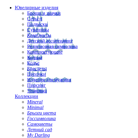
Ювелирные изделия
Броши и значки
Серьги
Подвески
Сувениры
Комплекты
Детский ассортимент
Религиозная символика
Комплектующие
Кольца
Колье
Браслеты
Цепочки
Изделия для мужчин
Пирсинг
Упаковка
Коллекции
Mineral
Minimal
Брызги цвета
Госсимволика
Самоцветы
Летний сад
My Darling