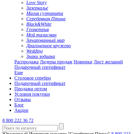
Love Story
Зазеркалье
Магия султанита
Серебряная Птица
Black&White
Геометрия
Мой талисман
Зачарованный мир
Драгоценное кружево
Wedding
Знаки зодиака
Распродажа
Лидеры продаж
Новинки
Лист желаний
Подарочный сертификат
Еще
Столовое серебро
Подарочный сертификат
Продажи оптом
Условия покупки
Отзывы
Блог
Акции
8 800 222 36 72
Ювелирный Интернет-магазин "Серебряная Птица"
8 800 222