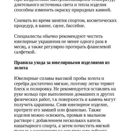
длительного источника света и тепла изделия
способны изменить окраску природных камней.
Снимать во время занятия спортом, косметических
процедур, в ванне, сауне, бассейне.
Специалисты обычно рекомендуют чистить
ювелирные украшения не менее одного раза в
месяц, а также регулярно протирать фланелевой
салфеткой.
Правила ухода за ювелирными изделиями из
золота
Ювелирные сплавы высокой пробы золота и
серебра достаточно мягкие, поэтому легко теряют
блеск и полировку. Не рекомендуется оставлять на
руке кольцо при выполнении домашних и других
физических работ, т.к поверхность и камень могут
получить царапины. Сняв ювелирное изделие,
протрите его замшей или фланелью. Также
изделия можно освежить, промыв в мыльном
растворе с добавлением нескольких капель
нашатырного спирта, а затем почистить мягкой
тканью с нанесением на нее мела или зубного