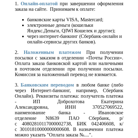
1.
Онлайн-оплатой
при завершении оформления
заказа на сайте. Принимаем к оплате:
банковские карты VISA, Mastercard;
электронные деньги (кошельки
Яндекс.Деньги, QIWI Кошелек и другие);
через интернет-банкинг (Сбербанк-онлайн и
онлайн-сервисы других банков).
2.
Наложенным платежом
При получении
посылки с заказом в отделении «Почты России».
Оплата заказа банковской картой или наличными
в почтовом отделении при получении посылки.
Комиссия за наложенный перевод не взимается.
3.
Банковским переводом
в любом банке (либо
через Интернет-банкинг, например, Сбербанк
Онлайн). Реквизиты платежа: получатель платежа
- ИП Доброхотова Екатерина
Александровна, ИНН 370527069522,
наименование банка - Ивановское
отделение N8639 ПАО Сбербанк, р/
с 40802810117000002738, БИК 042406608, к/
с 30101810000000000608. В назначении платежа
можно указать "Оплата заказа №....".