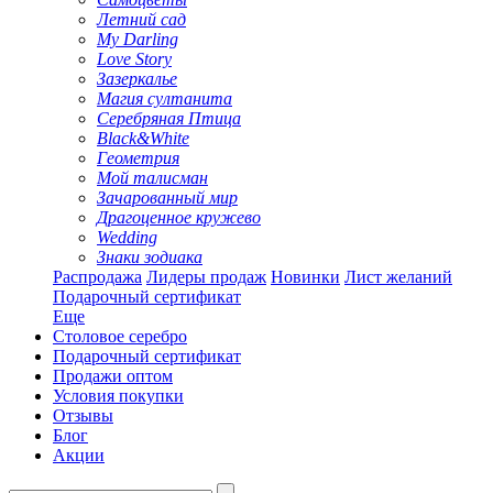
Летний сад
My Darling
Love Story
Зазеркалье
Магия султанита
Серебряная Птица
Black&White
Геометрия
Мой талисман
Зачарованный мир
Драгоценное кружево
Wedding
Знаки зодиака
Распродажа
Лидеры продаж
Новинки
Лист желаний
Подарочный сертификат
Еще
Столовое серебро
Подарочный сертификат
Продажи оптом
Условия покупки
Отзывы
Блог
Акции