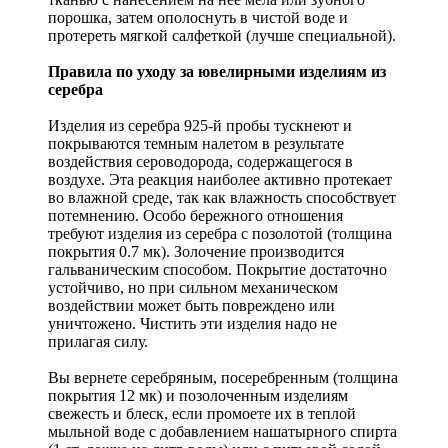
порошка, затем ополоснуть в чистой воде и
протереть мягкой салфеткой (лучше специальной).
Правила по уходу за ювелирными изделиям из
серебра
Изделия из серебра 925-й пробы тускнеют и
покрываются темным налетом в результате
воздействия сероводорода, содержащегося в
воздухе. Эта реакция наиболее активно протекает
во влажной среде, так как влажность способствует
потемнению. Особо бережного отношения
требуют изделия из серебра с позолотой (толщина
покрытия 0.7 мк). Золочение производится
гальваническим способом. Покрытие достаточно
устойчиво, но при сильном механическом
воздействии может быть повреждено или
уничтожено. Чистить эти изделия надо не
прилагая силу.
Вы вернете серебряным, посеребренным (толщина
покрытия 12 мк) и позолоченным изделиям
свежесть и блеск, если промоете их в теплой
мыльной воде с добавлением нашатырного спирта