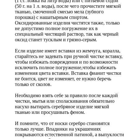
(1 ст. ложка на литр воды) или с питьевой содой
(50 г. на 1 л. воды), после чего прочистите мягкой
тканью, смоченной смесью мела (зубного
порошка) с нашатырным спиртом.
Оксидированные изделия чистятся также, только
не допустимо полное погружение их в
специальный чистящий раствор, так как черный
оксид станет тусклым и грязно-серым.
Если изделие имеет вставки из жемчуга, коралла,
старайтесь не задевать при ручной чистке вставку,
чтобы избежать повреждения и по возможности
исключить полное погружение,чтобы избежать
изменения цвета вставки. Вставка фианит чистки
не боится, цвет не изменяет, ее нужно беречь
только от сколов.
Необходимо взять себе за правило после каждой
чистки, мытья или споласкивания обязательно
насухо вытирать серебряное изделие мягкой
тканью или просушивать феном.
И помните, что от носки серебро становятся
только лучше. Впадинки на украшениях
покрываются естественной патиной, а выпуклости