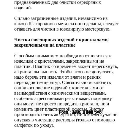
предназначенных для очистки серебряных
изделий.
Сильно загрязненные изделия, независимо из
какого благородного металла они сделаны, следует
отдавать для чистки в ювелирную мастерскую.
Чистка ювелирных изделий с кристаллами,
закрепленными на пластике
С особым вниманием необходимо относиться к
изделиям с кристаллами, закрепленными на
пластик. Пластик со временем может пересохнуть,
а кристаллы выпасть. Чтобы этого не допустить,
надо беречь эти изделия от влаги и резких
перепадов температур. Обязательно исключить
соприкосновение изделий с кристаллами от
взаимодействия с химическими веществами,
особенно агрессивными реактивами, поскольку
они могут не просто повредить кристалл, но и
изменить цвет пластиковой основы. Чистку
Розн.:
Розн.:
Розн.:
Розн.:
Розн.:
Розн.:
Розн.:
Розн.:
Розн.:
Розн.:
4410
4410
4480
4910
1730
2350
4480
4410
2280
2990
3 308
3 308
3 360
3 683
1 298
1 763
3 360
3 308
1 710
2 243
руб.
руб.
руб.
руб.
руб.
руб.
руб.
руб.
руб.
руб.
производить очень аккуратно, ни в коем случае не
опуская в чистящие растворы (только с помощью
салфеток по уходу).