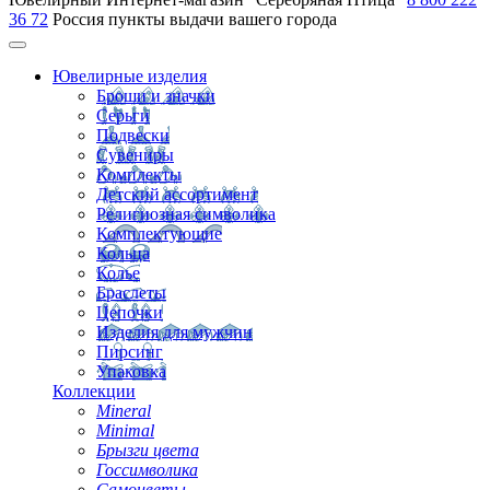
36 72
Россия
пункты выдачи вашего города
Ювелирные изделия
Броши и значки
Серьги
Подвески
Сувениры
Комплекты
Детский ассортимент
Религиозная символика
Комплектующие
Кольца
Колье
Браслеты
Цепочки
Изделия для мужчин
Пирсинг
Упаковка
Коллекции
Mineral
Minimal
Брызги цвета
Госсимволика
Самоцветы