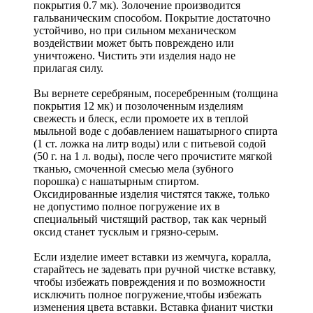
покрытия 0.7 мк). Золочение производится
гальваническим способом. Покрытие достаточно
устойчиво, но при сильном механическом
воздействии может быть повреждено или
уничтожено. Чистить эти изделия надо не
прилагая силу.
Вы вернете серебряным, посеребренным (толщина
покрытия 12 мк) и позолоченным изделиям
свежесть и блеск, если промоете их в теплой
мыльной воде с добавлением нашатырного спирта
(1 ст. ложка на литр воды) или с питьевой содой
(50 г. на 1 л. воды), после чего прочистите мягкой
тканью, смоченной смесью мела (зубного
порошка) с нашатырным спиртом.
Оксидированные изделия чистятся также, только
не допустимо полное погружение их в
специальный чистящий раствор, так как черный
оксид станет тусклым и грязно-серым.
Если изделие имеет вставки из жемчуга, коралла,
старайтесь не задевать при ручной чистке вставку,
чтобы избежать повреждения и по возможности
исключить полное погружение,чтобы избежать
изменения цвета вставки. Вставка фианит чистки