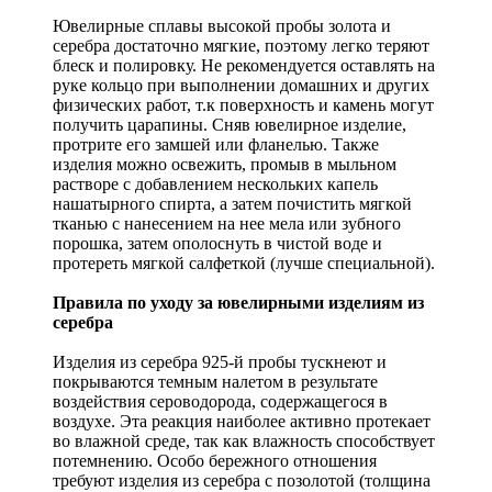
Ювелирные сплавы высокой пробы золота и
серебра достаточно мягкие, поэтому легко теряют
блеск и полировку. Не рекомендуется оставлять на
руке кольцо при выполнении домашних и других
физических работ, т.к поверхность и камень могут
получить царапины. Сняв ювелирное изделие,
протрите его замшей или фланелью. Также
изделия можно освежить, промыв в мыльном
растворе с добавлением нескольких капель
нашатырного спирта, а затем почистить мягкой
тканью с нанесением на нее мела или зубного
порошка, затем ополоснуть в чистой воде и
протереть мягкой салфеткой (лучше специальной).
Правила по уходу за ювелирными изделиям из
серебра
Изделия из серебра 925-й пробы тускнеют и
покрываются темным налетом в результате
воздействия сероводорода, содержащегося в
воздухе. Эта реакция наиболее активно протекает
во влажной среде, так как влажность способствует
потемнению. Особо бережного отношения
требуют изделия из серебра с позолотой (толщина