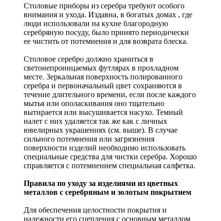
Столовые приборы из серебра требуют особого
внимания и ухода. Издавна, в богатых домах , где
люди использовали на кухне благородную
серебряную посуду, было принято периодически
ее чистить от потемнения и для возврата блеска.
Столовое серебро должно храниться в
светонепроницаемых футлярах в прохладном
месте. Зеркальная поверхность полированного
серебра и первоначальный цвет сохраняются в
течение длительного времени, если после каждого
мытья или ополаскивания оно тщательно
вытирается или высушивается насухо. Темный
налет с них удаляется так же как с личных
ювелирных украшениях (см. выше). В случае
сильного потемнения или загрязнения
поверхности изделий необходимо использовать
специальные средства для чистки серебра. Хорошо
справляется с потемнением специальная салфетка.
Правила по уходу за изделиями из цветных
металлов с серебряным и золотым покрытием
Для обеспечения целостности покрытия и
надежности его сцепления с основным металлом