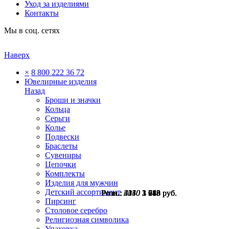
Уход за изделиями
Контакты
Мы в соц. сетях
Наверх
×
8 800 222 36 72
Ювелирные изделия
Назад
Броши и значки
Кольца
Серьги
Колье
Подвески
Браслеты
Сувениры
Цепочки
Комплекты
Изделия для мужчин
Детский ассортимент
Розн.:
Розн.:
Розн.:
Розн.:
4330
5040
2150
4110
3 083
3 248
3 780
1 613
руб.
руб.
руб.
руб.
Пирсинг
Столовое серебро
Религиозная символика
Упаковка