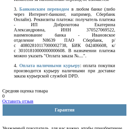
3.
Банковским переводом
в любом банке (либо
через Интернет-банкинг, например, Сбербанк
Онлайн). Реквизиты платежа: получатель платежа
- ИП Доброхотова Екатерина
Александровна, ИНН 370527069522,
наименование банка - Ивановское
отделение N8639 ПАО Сбербанк, р/
с 40802810117000002738, БИК 042406608, к/
с 30101810000000000608. В назначении платежа
можно указать "Оплата заказа №....".
4.
Оплата наличными курьеру
: оплата покупки
производится курьеру наличными при доставке
заказа курьерской службой DPD.
Средняя оценка товара
0
Оставить отзыв
Гарантия
Уважаемый покупатель, для нас важно, чтобы приобретение