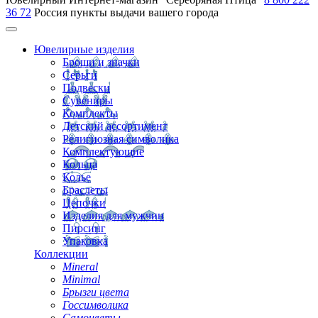
36 72
Россия
пункты выдачи вашего города
Ювелирные изделия
Броши и значки
Серьги
Подвески
Сувениры
Комплекты
Детский ассортимент
Религиозная символика
Комплектующие
Кольца
Колье
Браслеты
Цепочки
Изделия для мужчин
Пирсинг
Упаковка
Коллекции
Mineral
Minimal
Брызги цвета
Госсимволика
Самоцветы