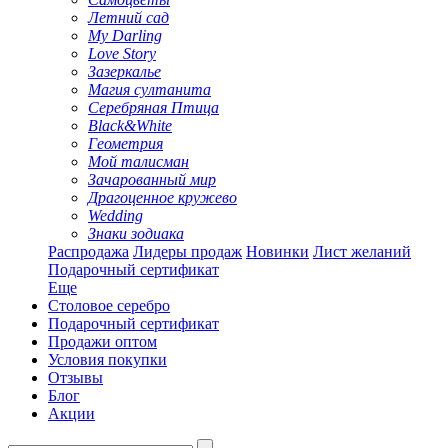
Летний сад
My Darling
Love Story
Зазеркалье
Магия султанита
Серебряная Птица
Black&White
Геометрия
Мой талисман
Зачарованный мир
Драгоценное кружево
Wedding
Знаки зодиака
Распродажа
Лидеры продаж
Новинки
Лист желаний
Подарочный сертификат
Еще
Столовое серебро
Подарочный сертификат
Продажи оптом
Условия покупки
Отзывы
Блог
Акции