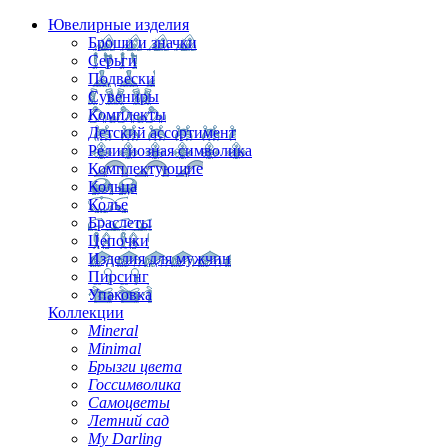
Ювелирные изделия
Броши и значки
Серьги
Подвески
Сувениры
Комплекты
Детский ассортимент
Религиозная символика
Комплектующие
Кольца
Колье
Браслеты
Цепочки
Изделия для мужчин
Пирсинг
Упаковка
Коллекции
Mineral
Minimal
Брызги цвета
Госсимволика
Самоцветы
Летний сад
My Darling