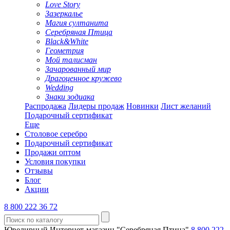
Love Story
Зазеркалье
Магия султанита
Серебряная Птица
Black&White
Геометрия
Мой талисман
Зачарованный мир
Драгоценное кружево
Wedding
Знаки зодиака
Распродажа
Лидеры продаж
Новинки
Лист желаний
Подарочный сертификат
Еще
Столовое серебро
Подарочный сертификат
Продажи оптом
Условия покупки
Отзывы
Блог
Акции
8 800 222 36 72
Ювелирный Интернет-магазин "Серебряная Птица"
8 800 222