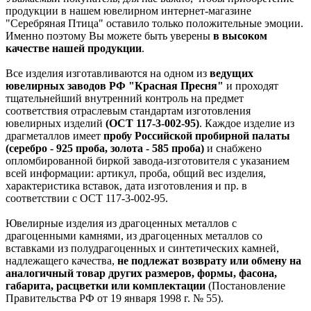
продукции в нашем ювелирном интернет-магазине
"Серебряная Птица" оставило только положительные эмоции.
Именно поэтому Вы можете быть уверены
в высоком
качестве нашей продукции
.
Все изделия изготавливаются на одном из
ведущих
ювелирных заводов РФ "Красная Пресня"
и проходят
тщательнейший внутренний контроль на предмет
соответствия отраслевым стандартам изготовления
ювелирных изделий
(ОСТ 117-3-002-95)
. Каждое изделие из
драгметаллов имеет
пробу Российской пробирной палаты
(серебро - 925 проба, золота - 585 проба)
и снабжено
опломбированной биркой завода-изготовителя с указанием
всей информации: артикул, проба, общий вес изделия,
характеристика вставок, дата изготовления и пр. в
соответствии с ОСТ 117-3-002-95.
Ювелирные изделия из драгоценных металлов с
драгоценными камнями, из драгоценных металлов со
вставками из полудрагоценных и синтетических камней,
надлежащего качества,
не подлежат возврату или обмену на
аналогичный товар других размеров, формы, фасона,
габарита, расцветки или комплектации
(Постановление
Правительства РФ от 19 января 1998 г. № 55).