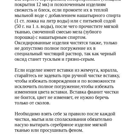
покрытия 12 мк) и позолоченным изделиям
свежесть и блеск, если промоете их в теплой
мыльной воде с добавлением нашатырного спирта
(1 ст. ложка на литр воды) или с питьевой содой
(50 г. на 1 л. воды), после чего прочистите мягкой
тканью, смоченной смесью мела (зубного
порошка) с нашатырным спиртом.
Оксидированные изделия чистятся также, только
не допустимо полное погружение их в
специальный чистящий раствор, так как черный
оксид станет тусклым и грязно-серым.
Если изделие имеет вставки из жемчуга, коралла,
старайтесь не задевать при ручной чистке вставку,
чтобы избежать повреждения и по возможности
исключить полное погружение,чтобы избежать
изменения цвета вставки. Вставка фианит чистки
не боится, цвет не изменяет, ее нужно беречь
только от сколов.
Необходимо взять себе за правило после каждой
чистки, мытья или споласкивания обязательно
насухо вытирать серебряное изделие мягкой
тканью или просушивать феном.