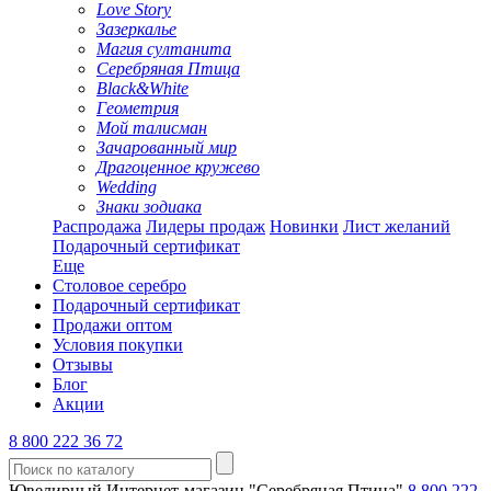
Love Story
Зазеркалье
Магия султанита
Серебряная Птица
Black&White
Геометрия
Мой талисман
Зачарованный мир
Драгоценное кружево
Wedding
Знаки зодиака
Распродажа
Лидеры продаж
Новинки
Лист желаний
Подарочный сертификат
Еще
Столовое серебро
Подарочный сертификат
Продажи оптом
Условия покупки
Отзывы
Блог
Акции
8 800 222 36 72
Ювелирный Интернет-магазин "Серебряная Птица"
8 800 222