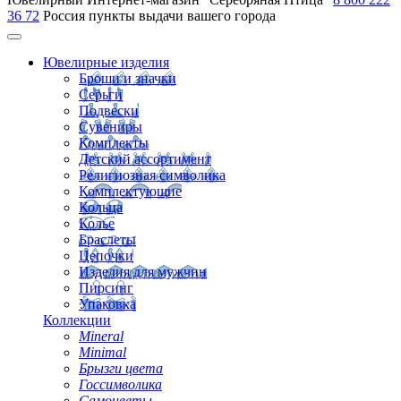
36 72
Россия
пункты выдачи вашего города
Ювелирные изделия
Броши и значки
Серьги
Подвески
Сувениры
Комплекты
Детский ассортимент
Религиозная символика
Комплектующие
Кольца
Колье
Браслеты
Цепочки
Изделия для мужчин
Пирсинг
Упаковка
Коллекции
Mineral
Minimal
Брызги цвета
Госсимволика
Самоцветы