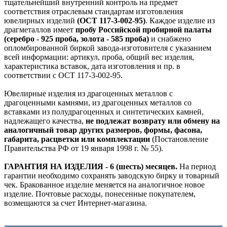
тщательнейший внутренний контроль на предмет
соответствия отраслевым стандартам изготовления
ювелирных изделий
(ОСТ 117-3-002-95)
. Каждое изделие из
драгметаллов имеет
пробу Российской пробирной палаты
(серебро - 925 проба, золота - 585 проба)
и снабжено
опломбированной биркой завода-изготовителя с указанием
всей информации: артикул, проба, общий вес изделия,
характеристика вставок, дата изготовления и пр. в
соответствии с ОСТ 117-3-002-95.
Ювелирные изделия из драгоценных металлов с
драгоценными камнями, из драгоценных металлов со
вставками из полудрагоценных и синтетических камней,
надлежащего качества,
не подлежат возврату или обмену на
аналогичный товар других размеров, формы, фасона,
габарита, расцветки или комплектации
(Постановление
Правительства РФ от 19 января 1998 г. № 55).
ГАРАНТИЯ НА ИЗДЕЛИЯ - 6 (шесть) месяцев.
На период
гарантии необходимо сохранять заводскую бирку и товарный
чек. Бракованное изделие меняется на аналогичное новое
изделие. Почтовые расходы, понесенные покупателем,
возмещаются за счет Интернет-магазина.