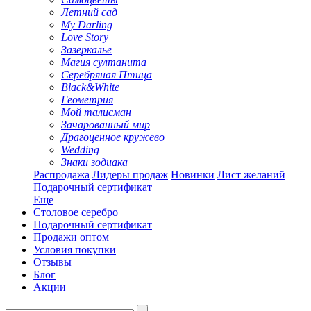
Летний сад
My Darling
Love Story
Зазеркалье
Магия султанита
Серебряная Птица
Black&White
Геометрия
Мой талисман
Зачарованный мир
Драгоценное кружево
Wedding
Знаки зодиака
Распродажа
Лидеры продаж
Новинки
Лист желаний
Подарочный сертификат
Еще
Столовое серебро
Подарочный сертификат
Продажи оптом
Условия покупки
Отзывы
Блог
Акции