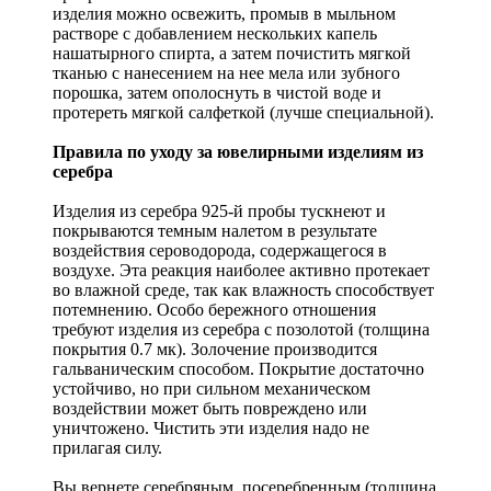
изделия можно освежить, промыв в мыльном
растворе с добавлением нескольких капель
нашатырного спирта, а затем почистить мягкой
тканью с нанесением на нее мела или зубного
порошка, затем ополоснуть в чистой воде и
протереть мягкой салфеткой (лучше специальной).
Правила по уходу за ювелирными изделиям из
серебра
Изделия из серебра 925-й пробы тускнеют и
покрываются темным налетом в результате
воздействия сероводорода, содержащегося в
воздухе. Эта реакция наиболее активно протекает
во влажной среде, так как влажность способствует
потемнению. Особо бережного отношения
требуют изделия из серебра с позолотой (толщина
покрытия 0.7 мк). Золочение производится
гальваническим способом. Покрытие достаточно
устойчиво, но при сильном механическом
воздействии может быть повреждено или
уничтожено. Чистить эти изделия надо не
прилагая силу.
Вы вернете серебряным, посеребренным (толщина