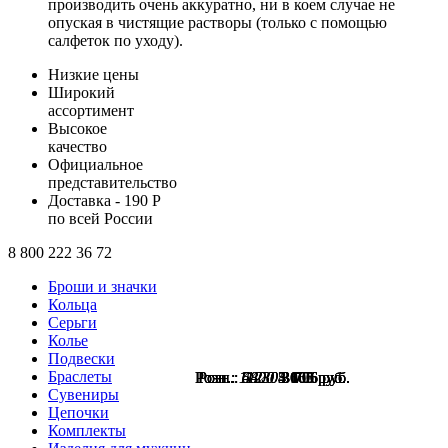
производить очень аккуратно, ни в коем случае не
опуская в чистящие растворы (только с помощью
салфеток по уходу).
Низкие цены
Широкий
ассортимент
Высокое
качество
Официальное
представительство
Доставка - 190 Р
по всей России
8 800 222 36 72
Броши и значки
Кольца
Серьги
Колье
Подвески
Браслеты
Розн.:
Розн.:
Розн.:
Розн.:
Розн.:
Розн.:
11230
11230
11230
6800
4800
5420
5 100
3 600
4 065
3 706
3 706
3 706
руб.
руб.
руб.
руб.
руб.
руб.
Сувениры
Цепочки
Комплекты