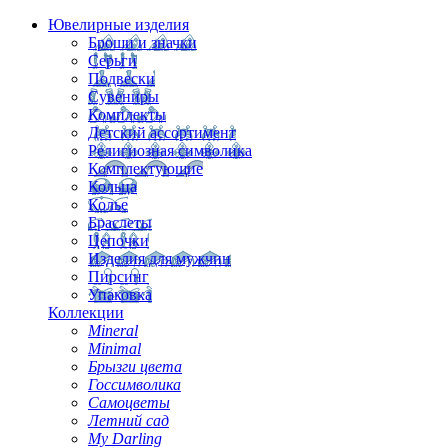
Ювелирные изделия
Броши и значки
Серьги
Подвески
Сувениры
Комплекты
Детский ассортимент
Религиозная символика
Комплектующие
Кольца
Колье
Браслеты
Цепочки
Изделия для мужчин
Пирсинг
Упаковка
Коллекции
Mineral
Minimal
Брызги цвета
Госсимволика
Самоцветы
Летний сад
My Darling