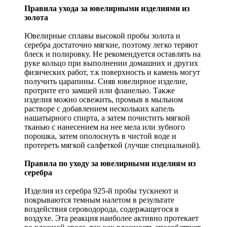
Правила ухода за ювелирными изделиями из
золота
Ювелирные сплавы высокой пробы золота и
серебра достаточно мягкие, поэтому легко теряют
блеск и полировку. Не рекомендуется оставлять на
руке кольцо при выполнении домашних и других
физических работ, т.к поверхность и камень могут
получить царапины. Сняв ювелирное изделие,
протрите его замшей или фланелью. Также
изделия можно освежить, промыв в мыльном
растворе с добавлением нескольких капель
нашатырного спирта, а затем почистить мягкой
тканью с нанесением на нее мела или зубного
порошка, затем ополоснуть в чистой воде и
протереть мягкой салфеткой (лучше специальной).
Правила по уходу за ювелирными изделиям из
серебра
Изделия из серебра 925-й пробы тускнеют и
покрываются темным налетом в результате
воздействия сероводорода, содержащегося в
воздухе. Эта реакция наиболее активно протекает