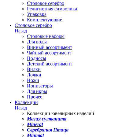
Столовое серебро
Религиозная символика
Упаковка
Комплектующие
Столовое серебро
Назад
Столовые наборы
Для воды
Винный ассортимент
Чайный ассортимент
Подносы
Детский ассортимент
Вилки
Ложки
Ножи
Ионизаторы
Для икры
Прочее
Коллекции
Назад
Коллекции ювелирных изделий
Магия султанита
Mineral
Серебряная Птица
Minimal