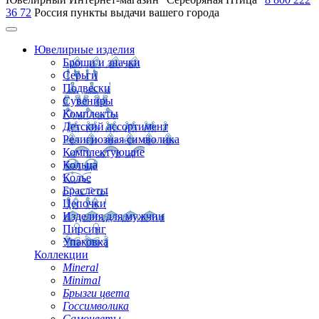
36 72
Россия
пункты выдачи вашего города
Ювелирные изделия
Броши и значки
Серьги
Подвески
Сувениры
Комплекты
Детский ассортимент
Религиозная символика
Комплектующие
Кольца
Колье
Браслеты
Цепочки
Изделия для мужчин
Пирсинг
Упаковка
Коллекции
Mineral
Minimal
Брызги цвета
Госсимволика
Самоцветы