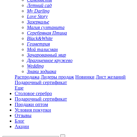
Летний сад
My Darling
Love Story
Зазеркалье
Магия султанита
Серебряная Птица
Black&White
Геометрия
Мой талисман
Зачарованный мир
Драгоценное кружево
Wedding
Знаки зодиака
Распродажа
Лидеры продаж
Новинки
Лист желаний
Подарочный сертификат
Еще
Столовое серебро
Подарочный сертификат
Продажи оптом
Условия покупки
Отзывы
Блог
Акции