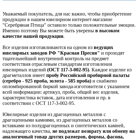
Уважаемый покупатель, для нас важно, чтобы приобретение
продукции в нашем ювелирном интернет-магазине
"Серебряная Птица" оставило только положительные эмоции.
Именно поэтому Вы можете быть уверены
в высоком
качестве нашей продукции
.
Все изделия изготавливаются на одном из
ведущих
ювелирных заводов РФ "Красная Пресня"
и проходят
тщательнейший внутренний контроль на предмет
соответствия отраслевым стандартам изготовления
ювелирных изделий
(ОСТ 117-3-002-95)
. Каждое изделие из
драгметаллов имеет
пробу Российской пробирной палаты
(серебро - 925 проба, золота - 585 проба)
и снабжено
опломбированной биркой завода-изготовителя с указанием
всей информации: артикул, проба, общий вес изделия,
характеристика вставок, дата изготовления и пр. в
соответствии с ОСТ 117-3-002-95.
Ювелирные изделия из драгоценных металлов с
драгоценными камнями, из драгоценных металлов со
вставками из полудрагоценных и синтетических камней,
надлежащего качества,
не подлежат возврату или обмену на
аналогичный товар других размеров, формы, фасона,