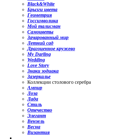
Black&White
Брызги цвета
Геометрия
Госсимволика
Мой талисман
Самоцветы
Зачарованный мир
Летний сад
Драгоценное кружево
My Darling
Wedding
Love Story
Знаки зодиака
Зазеркалье
Коллекции столового серебра
Ампир
Лоза
Лада
Стиль
Отечество
Элегант
Вензель
Весна
Византия