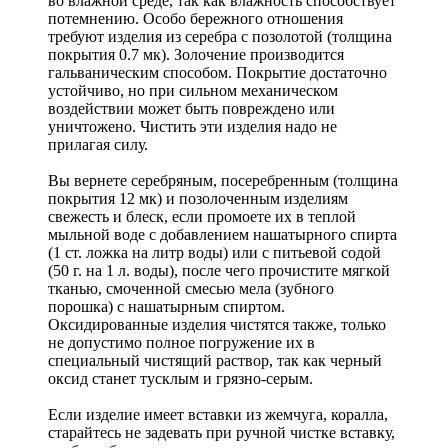
во влажной среде, так как влажность способствует
потемнению. Особо бережного отношения
требуют изделия из серебра с позолотой (толщина
покрытия 0.7 мк). Золочение производится
гальваническим способом. Покрытие достаточно
устойчиво, но при сильном механическом
воздействии может быть повреждено или
уничтожено. Чистить эти изделия надо не
прилагая силу.
Вы вернете серебряным, посеребренным (толщина
покрытия 12 мк) и позолоченным изделиям
свежесть и блеск, если промоете их в теплой
мыльной воде с добавлением нашатырного спирта
(1 ст. ложка на литр воды) или с питьевой содой
(50 г. на 1 л. воды), после чего прочистите мягкой
тканью, смоченной смесью мела (зубного
порошка) с нашатырным спиртом.
Оксидированные изделия чистятся также, только
не допустимо полное погружение их в
специальный чистящий раствор, так как черный
оксид станет тусклым и грязно-серым.
Если изделие имеет вставки из жемчуга, коралла,
старайтесь не задевать при ручной чистке вставку,