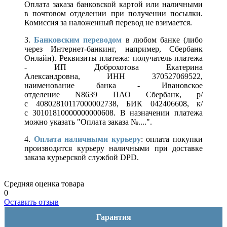
Оплата заказа банковской картой или наличными
в почтовом отделении при получении посылки.
Комиссия за наложенный перевод не взимается.
3.
Банковским переводом
в любом банке (либо
через Интернет-банкинг, например, Сбербанк
Онлайн). Реквизиты платежа: получатель платежа
- ИП Доброхотова Екатерина
Александровна, ИНН 370527069522,
наименование банка - Ивановское
отделение N8639 ПАО Сбербанк, р/
с 40802810117000002738, БИК 042406608, к/
с 30101810000000000608. В назначении платежа
можно указать "Оплата заказа №....".
4.
Оплата наличными курьеру
: оплата покупки
производится курьеру наличными при доставке
заказа курьерской службой DPD.
Средняя оценка товара
0
Оставить отзыв
Гарантия