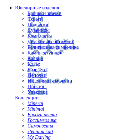
Ювелирные изделия
Броши и значки
Серьги
Подвески
Сувениры
Комплекты
Детский ассортимент
Религиозная символика
Комплектующие
Кольца
Колье
Браслеты
Цепочки
Изделия для мужчин
Пирсинг
Упаковка
Коллекции
Mineral
Minimal
Брызги цвета
Госсимволика
Самоцветы
Летний сад
My Darling