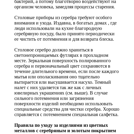
бактерий, а потому благотворно воздействуют на
организм человека, замедляя процессы старения.
Столовые приборы из серебра требуют особого
внимания и ухода. Издавна, в богатых домах , где
люди использовали на кухне благородную
серебряную посуду, было принято периодически
ее чистить от потемнения и для возврата блеска.
Столовое серебро должно храниться в
светонепроницаемых футлярах в прохладном
месте. Зеркальная поверхность полированного
серебра и первоначальный цвет сохраняются в
течение длительного времени, если после каждого
мытья или ополаскивания оно тщательно
вытирается или высушивается насухо. Темный
налет с них удаляется так же как с личных
ювелирных украшениях (см. выше). В случае
сильного потемнения или загрязнения
поверхности изделий необходимо использовать
специальные средства для чистки серебра. Хорошо
справляется с потемнением специальная салфетка.
Правила по уходу за изделиями из цветных
металлов с серебряным и золотым покрытием