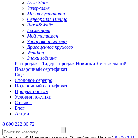
Love Story
Зазеркалье
Магия султанита
Серебряная Птица
Black&White
Геометрия
Мой талисман
Зачарованный мир
Драгоценное кружево
Wedding
Знаки зодиака
Распродажа
Лидеры продаж
Новинки
Лист желаний
Подарочный сертификат
Еще
Столовое серебро
Подарочный сертификат
Продажи оптом
Условия покупки
Отзывы
Блог
Акции
8 800 222 36 72
Ювелирный Интернет-магазин "Серебряная Птица"
8 800 222