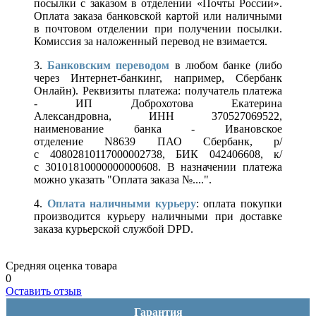
посылки с заказом в отделении «Почты России».
Оплата заказа банковской картой или наличными
в почтовом отделении при получении посылки.
Комиссия за наложенный перевод не взимается.
3.
Банковским переводом
в любом банке (либо
через Интернет-банкинг, например, Сбербанк
Онлайн). Реквизиты платежа: получатель платежа
- ИП Доброхотова Екатерина
Александровна, ИНН 370527069522,
наименование банка - Ивановское
отделение N8639 ПАО Сбербанк, р/
с 40802810117000002738, БИК 042406608, к/
с 30101810000000000608. В назначении платежа
можно указать "Оплата заказа №....".
4.
Оплата наличными курьеру
: оплата покупки
производится курьеру наличными при доставке
заказа курьерской службой DPD.
Средняя оценка товара
0
Оставить отзыв
Гарантия