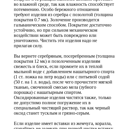
во влажной среде, так как влажность способствует
потемнению. Особо бережного отношения
требуют изделия из серебра с позолотой (толщина
покрытия 0.7 мк). Золочение производится
гальваническим способом. Покрытие достаточно
устойчиво, но при сильном механическом
воздействии может быть повреждено или
уничтожено. Чистить эти изделия надо не
прилагая силу.
Вы вернете серебряным, посеребренным (толщина
покрытия 12 мк) и позолоченным изделиям
свежесть и блеск, если промоете их в теплой
мыльной воде с добавлением нашатырного спирта
(1 ст. ложка на литр воды) или с питьевой содой
(50 г. на 1 л. воды), после чего прочистите мягкой
тканью, смоченной смесью мела (зубного
порошка) с нашатырным спиртом.
Оксидированные изделия чистятся также, только
не допустимо полное погружение их в
специальный чистящий раствор, так как черный
оксид станет тусклым и грязно-серым.
Если изделие имеет вставки из жемчуга, коралла,
старайтесь не задевать при ручной чистке вставку,