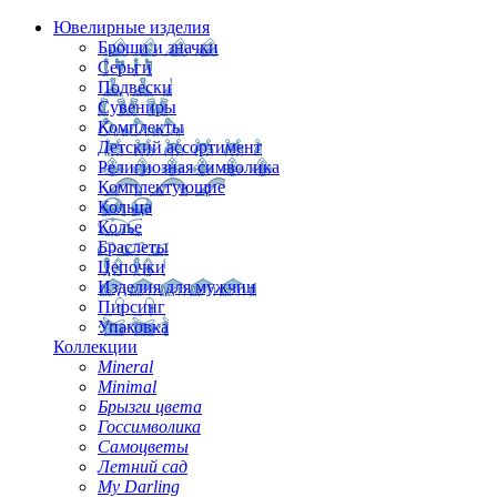
Ювелирные изделия
Броши и значки
Серьги
Подвески
Сувениры
Комплекты
Детский ассортимент
Религиозная символика
Комплектующие
Кольца
Колье
Браслеты
Цепочки
Изделия для мужчин
Пирсинг
Упаковка
Коллекции
Mineral
Minimal
Брызги цвета
Госсимволика
Самоцветы
Летний сад
My Darling