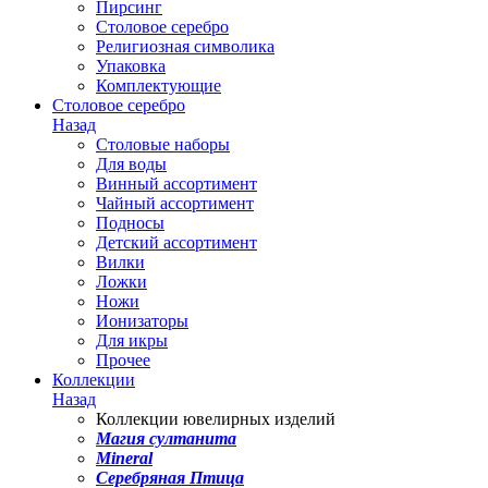
Пирсинг
Столовое серебро
Религиозная символика
Упаковка
Комплектующие
Столовое серебро
Назад
Столовые наборы
Для воды
Винный ассортимент
Чайный ассортимент
Подносы
Детский ассортимент
Вилки
Ложки
Ножи
Ионизаторы
Для икры
Прочее
Коллекции
Назад
Коллекции ювелирных изделий
Магия султанита
Mineral
Серебряная Птица