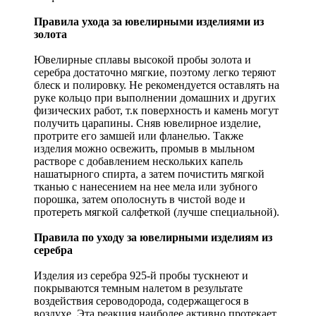
Правила ухода за ювелирными изделиями из
золота
Ювелирные сплавы высокой пробы золота и
серебра достаточно мягкие, поэтому легко теряют
блеск и полировку. Не рекомендуется оставлять на
руке кольцо при выполнении домашних и других
физических работ, т.к поверхность и камень могут
получить царапины. Сняв ювелирное изделие,
протрите его замшей или фланелью. Также
изделия можно освежить, промыв в мыльном
растворе с добавлением нескольких капель
нашатырного спирта, а затем почистить мягкой
тканью с нанесением на нее мела или зубного
порошка, затем ополоснуть в чистой воде и
протереть мягкой салфеткой (лучше специальной).
Правила по уходу за ювелирными изделиям из
серебра
Изделия из серебра 925-й пробы тускнеют и
покрываются темным налетом в результате
воздействия сероводорода, содержащегося в
воздухе. Эта реакция наиболее активно протекает