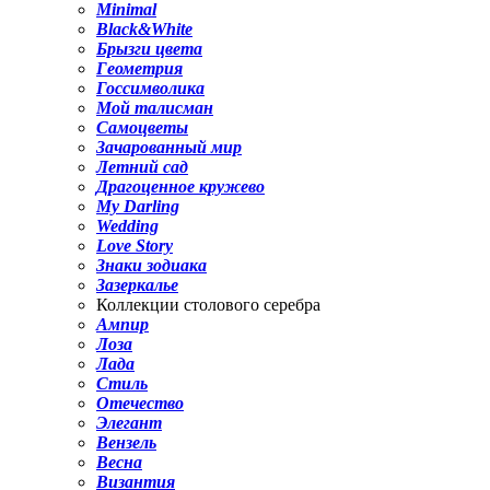
Minimal
Black&White
Брызги цвета
Геометрия
Госсимволика
Мой талисман
Самоцветы
Зачарованный мир
Летний сад
Драгоценное кружево
My Darling
Wedding
Love Story
Знаки зодиака
Зазеркалье
Коллекции столового серебра
Ампир
Лоза
Лада
Стиль
Отечество
Элегант
Вензель
Весна
Византия