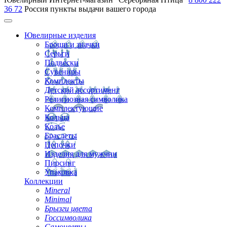
36 72
Россия
пункты выдачи вашего города
Ювелирные изделия
Броши и значки
Серьги
Подвески
Сувениры
Комплекты
Детский ассортимент
Религиозная символика
Комплектующие
Кольца
Колье
Браслеты
Цепочки
Изделия для мужчин
Пирсинг
Упаковка
Коллекции
Mineral
Minimal
Брызги цвета
Госсимволика
Самоцветы