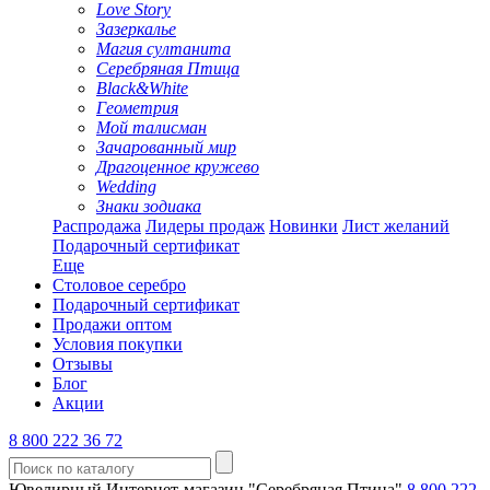
Love Story
Зазеркалье
Магия султанита
Серебряная Птица
Black&White
Геометрия
Мой талисман
Зачарованный мир
Драгоценное кружево
Wedding
Знаки зодиака
Распродажа
Лидеры продаж
Новинки
Лист желаний
Подарочный сертификат
Еще
Столовое серебро
Подарочный сертификат
Продажи оптом
Условия покупки
Отзывы
Блог
Акции
8 800 222 36 72
Ювелирный Интернет-магазин "Серебряная Птица"
8 800 222