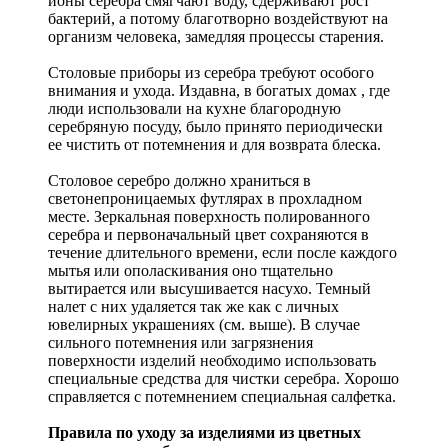
ионы серебра смягчают воду, сдерживают рост
бактерий, а потому благотворно воздействуют на
организм человека, замедляя процессы старения.
Столовые приборы из серебра требуют особого
внимания и ухода. Издавна, в богатых домах , где
люди использовали на кухне благородную
серебряную посуду, было принято периодически
ее чистить от потемнения и для возврата блеска.
Столовое серебро должно храниться в
светонепроницаемых футлярах в прохладном
месте. Зеркальная поверхность полированного
серебра и первоначальный цвет сохраняются в
течение длительного времени, если после каждого
мытья или ополаскивания оно тщательно
вытирается или высушивается насухо. Темный
налет с них удаляется так же как с личных
ювелирных украшениях (см. выше). В случае
сильного потемнения или загрязнения
поверхности изделий необходимо использовать
специальные средства для чистки серебра. Хорошо
справляется с потемнением специальная салфетка.
Правила по уходу за изделиями из цветных