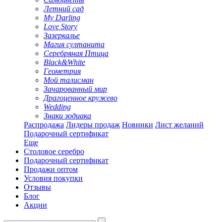
Летний сад
My Darling
Love Story
Зазеркалье
Магия султанита
Серебряная Птица
Black&White
Геометрия
Мой талисман
Зачарованный мир
Драгоценное кружево
Wedding
Знаки зодиака
Распродажа
Лидеры продаж
Новинки
Лист желаний
Подарочный сертификат
Еще
Столовое серебро
Подарочный сертификат
Продажи оптом
Условия покупки
Отзывы
Блог
Акции