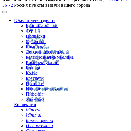
36 72
Россия
пункты выдачи вашего города
Ювелирные изделия
Броши и значки
Серьги
Подвески
Сувениры
Комплекты
Детский ассортимент
Религиозная символика
Комплектующие
Кольца
Колье
Браслеты
Цепочки
Изделия для мужчин
Пирсинг
Упаковка
Коллекции
Mineral
Minimal
Брызги цвета
Госсимволика
Самоцветы