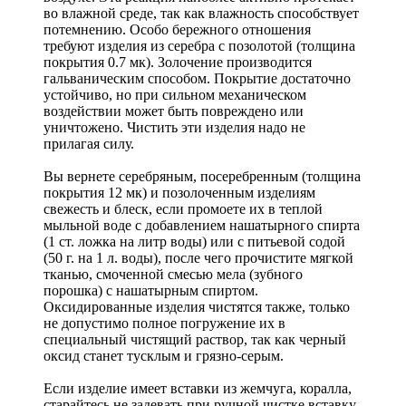
во влажной среде, так как влажность способствует
потемнению. Особо бережного отношения
требуют изделия из серебра с позолотой (толщина
покрытия 0.7 мк). Золочение производится
гальваническим способом. Покрытие достаточно
устойчиво, но при сильном механическом
воздействии может быть повреждено или
уничтожено. Чистить эти изделия надо не
прилагая силу.
Вы вернете серебряным, посеребренным (толщина
покрытия 12 мк) и позолоченным изделиям
свежесть и блеск, если промоете их в теплой
мыльной воде с добавлением нашатырного спирта
(1 ст. ложка на литр воды) или с питьевой содой
(50 г. на 1 л. воды), после чего прочистите мягкой
тканью, смоченной смесью мела (зубного
порошка) с нашатырным спиртом.
Оксидированные изделия чистятся также, только
не допустимо полное погружение их в
специальный чистящий раствор, так как черный
оксид станет тусклым и грязно-серым.
Если изделие имеет вставки из жемчуга, коралла,
старайтесь не задевать при ручной чистке вставку,