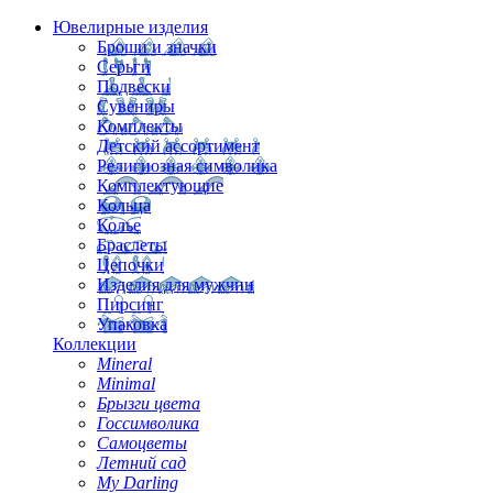
Ювелирные изделия
Броши и значки
Серьги
Подвески
Сувениры
Комплекты
Детский ассортимент
Религиозная символика
Комплектующие
Кольца
Колье
Браслеты
Цепочки
Изделия для мужчин
Пирсинг
Упаковка
Коллекции
Mineral
Minimal
Брызги цвета
Госсимволика
Самоцветы
Летний сад
My Darling