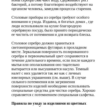
ионы серебра смягчают воду, сдерживают рост
бактерий, а потому благотворно воздействуют на
организм человека, замедляя процессы старения.
Столовые приборы из серебра требуют особого
внимания и ухода. Издавна, в богатых домах , где
люди использовали на кухне благородную
серебряную посуду, было принято периодически
ее чистить от потемнения и для возврата блеска.
Столовое серебро должно храниться в
светонепроницаемых футлярах в прохладном
месте. Зеркальная поверхность полированного
серебра и первоначальный цвет сохраняются в
течение длительного времени, если после каждого
мытья или ополаскивания оно тщательно
вытирается или высушивается насухо. Темный
налет с них удаляется так же как с личных
ювелирных украшениях (см. выше). В случае
сильного потемнения или загрязнения
поверхности изделий необходимо использовать
специальные средства для чистки серебра. Хорошо
справляется с потемнением специальная салфетка.
Правила по уходу за изделиями из цветных