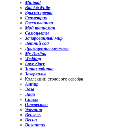
Minimal
Black&White
Брызги цвета
Геометрия
Госсимволика
Мой талисман
Самоцветы
Зачарованный мир
Летний сад
Драгоценное кружево
My Darling
Wedding
Love Story
Знаки зодиака
Зазеркалье
Коллекции столового серебра
Ампир
Лоза
Лада
Стиль
Отечество
Элегант
Вензель
Весна
Византия