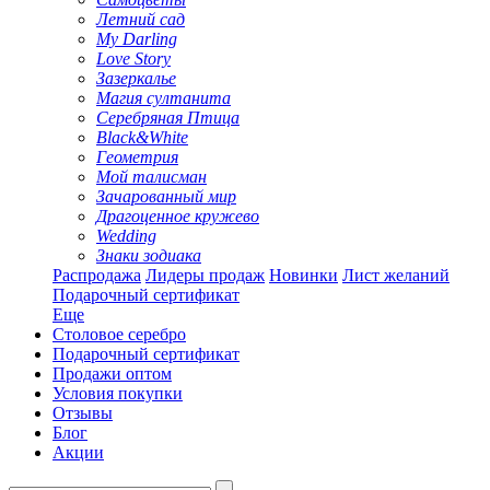
Летний сад
My Darling
Love Story
Зазеркалье
Магия султанита
Серебряная Птица
Black&White
Геометрия
Мой талисман
Зачарованный мир
Драгоценное кружево
Wedding
Знаки зодиака
Распродажа
Лидеры продаж
Новинки
Лист желаний
Подарочный сертификат
Еще
Столовое серебро
Подарочный сертификат
Продажи оптом
Условия покупки
Отзывы
Блог
Акции