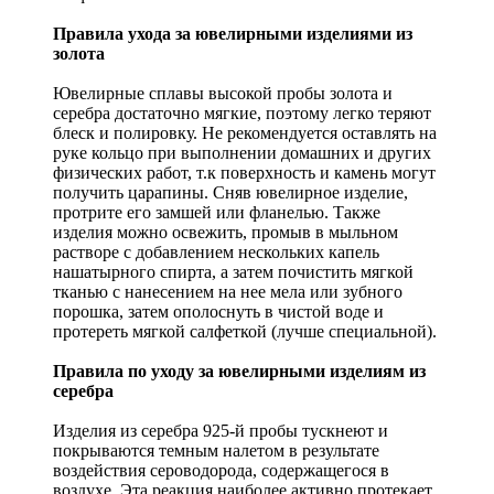
Правила ухода за ювелирными изделиями из
золота
Ювелирные сплавы высокой пробы золота и
серебра достаточно мягкие, поэтому легко теряют
блеск и полировку. Не рекомендуется оставлять на
руке кольцо при выполнении домашних и других
физических работ, т.к поверхность и камень могут
получить царапины. Сняв ювелирное изделие,
протрите его замшей или фланелью. Также
изделия можно освежить, промыв в мыльном
растворе с добавлением нескольких капель
нашатырного спирта, а затем почистить мягкой
тканью с нанесением на нее мела или зубного
порошка, затем ополоснуть в чистой воде и
протереть мягкой салфеткой (лучше специальной).
Правила по уходу за ювелирными изделиям из
серебра
Изделия из серебра 925-й пробы тускнеют и
покрываются темным налетом в результате
воздействия сероводорода, содержащегося в
воздухе. Эта реакция наиболее активно протекает