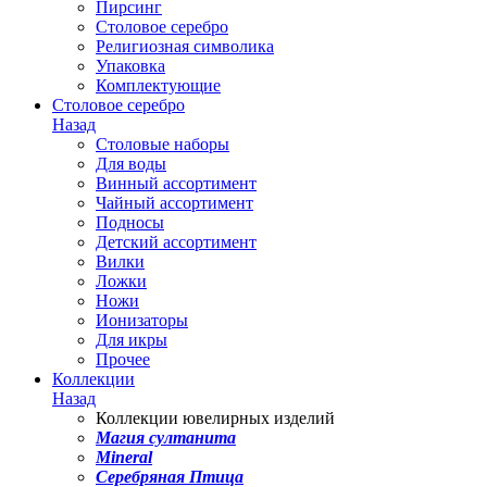
Пирсинг
Столовое серебро
Религиозная символика
Упаковка
Комплектующие
Столовое серебро
Назад
Столовые наборы
Для воды
Винный ассортимент
Чайный ассортимент
Подносы
Детский ассортимент
Вилки
Ложки
Ножи
Ионизаторы
Для икры
Прочее
Коллекции
Назад
Коллекции ювелирных изделий
Магия султанита
Mineral
Серебряная Птица