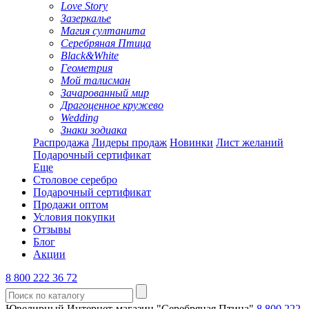
Love Story
Зазеркалье
Магия султанита
Серебряная Птица
Black&White
Геометрия
Мой талисман
Зачарованный мир
Драгоценное кружево
Wedding
Знаки зодиака
Распродажа
Лидеры продаж
Новинки
Лист желаний
Подарочный сертификат
Еще
Столовое серебро
Подарочный сертификат
Продажи оптом
Условия покупки
Отзывы
Блог
Акции
8 800 222 36 72
Ювелирный Интернет-магазин "Серебряная Птица"
8 800 222