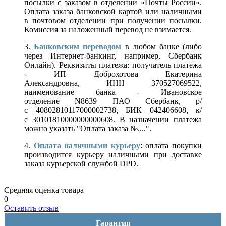
посылки с заказом в отделении «Почты России».
Оплата заказа банковской картой или наличными
в почтовом отделении при получении посылки.
Комиссия за наложенный перевод не взимается.
3.
Банковским переводом
в любом банке (либо
через Интернет-банкинг, например, Сбербанк
Онлайн). Реквизиты платежа: получатель платежа
- ИП Доброхотова Екатерина
Александровна, ИНН 370527069522,
наименование банка - Ивановское
отделение N8639 ПАО Сбербанк, р/
с 40802810117000002738, БИК 042406608, к/
с 30101810000000000608. В назначении платежа
можно указать "Оплата заказа №....".
4.
Оплата наличными курьеру
: оплата покупки
производится курьеру наличными при доставке
заказа курьерской службой DPD.
Средняя оценка товара
0
Оставить отзыв
Гарантия