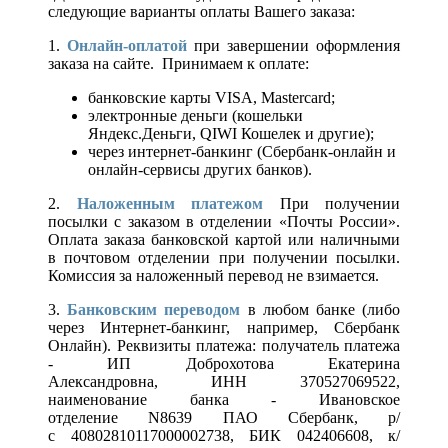
следующие варианты оплаты Вашего заказа:
1.
Онлайн-оплатой
при завершении оформления
заказа на сайте. Принимаем к оплате:
банковские карты VISA, Mastercard;
электронные деньги (кошельки
Яндекс.Деньги, QIWI Кошелек и другие);
через интернет-банкинг (Сбербанк-онлайн и
онлайн-сервисы других банков).
2.
Наложенным платежом
При получении
посылки с заказом в отделении «Почты России».
Оплата заказа банковской картой или наличными
в почтовом отделении при получении посылки.
Комиссия за наложенный перевод не взимается.
3.
Банковским переводом
в любом банке (либо
через Интернет-банкинг, например, Сбербанк
Онлайн). Реквизиты платежа: получатель платежа
- ИП Доброхотова Екатерина
Александровна, ИНН 370527069522,
наименование банка - Ивановское
отделение N8639 ПАО Сбербанк, р/
с 40802810117000002738, БИК 042406608, к/