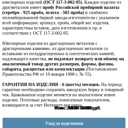
ювелирных изделий
(ОСТ 117-3-002-95)
. Каждое изделие из
драгметаллов имеет
пробу Российской пробирной палаты
(серебро - 925 проба, золота - 585 проба)
и снабжено
опломбированной биркой завода-изготовителя с указанием
всей информации: артикул, проба, общий вес изделия,
характеристика вставок, дата изготовления и пр. в
соответствии с ОСТ 117-3-002-95.
Ювелирные изделия из драгоценных металлов с
драгоценными камнями, из драгоценных металлов со
вставками из полудрагоценных и синтетических камней,
надлежащего качества,
не подлежат возврату или обмену на
аналогичный товар других размеров, формы, фасона,
габарита, расцветки или комплектации
(Постановление
Правительства РФ от 19 января 1998 г. № 55).
ГАРАНТИЯ НА ИЗДЕЛИЯ - 6 (шесть) месяцев.
На период
гарантии необходимо сохранять заводскую бирку и товарный
чек. Бракованное изделие меняется на аналогичное новое
изделие. Почтовые расходы, понесенные покупателем,
возмещаются за счет Интернет-магазина.
Розн.:
Розн.:
Розн.:
Розн.:
Розн.:
Розн.:
Розн.:
Розн.:
Розн.:
Розн.:
Розн.:
Розн.:
17120
18540
22690
20150
20150
20150
20150
10990
12110
12110
12110
12110
12 840
13 905
17 018
15 113
15 113
15 113
15 113
9 083
9 083
9 083
9 083
8 243
руб.
руб.
руб.
руб.
руб.
руб.
руб.
руб.
руб.
руб.
руб.
руб.
Уход за изделиями