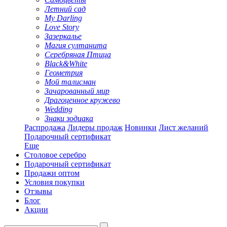
Летний сад
My Darling
Love Story
Зазеркалье
Магия султанита
Серебряная Птица
Black&White
Геометрия
Мой талисман
Зачарованный мир
Драгоценное кружево
Wedding
Знаки зодиака
Распродажа
Лидеры продаж
Новинки
Лист желаний
Подарочный сертификат
Еще
Столовое серебро
Подарочный сертификат
Продажи оптом
Условия покупки
Отзывы
Блог
Акции