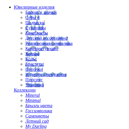
Ювелирные изделия
Броши и значки
Серьги
Подвески
Сувениры
Комплекты
Детский ассортимент
Религиозная символика
Комплектующие
Кольца
Колье
Браслеты
Цепочки
Изделия для мужчин
Пирсинг
Упаковка
Коллекции
Mineral
Minimal
Брызги цвета
Госсимволика
Самоцветы
Летний сад
My Darling