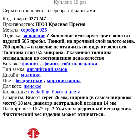
Куплено 19 раз
Серьги из золоченого серебра с фианитами
Код товара:
0271247
Производство:
ПЮЗ Красная Пресня
Металл:
серебро 925
Отделка:
золочение
?
Золочение имитирует цвет золотых
изделий 585 пробы. Тонкий, но прочный слой золото-медь,
780 пробы – и изделие не отличить по виду от золотого.
Толщина слоя 0,5 микрона. Указанная толщина
оптимальная по соотношению цена-качество.
Вставка:
фианит
,
фианит собств. огранки
Тип замка:
английский замок
Дизайн:
малинка
Цвет:
бесцветный
,
морская волна
Для кого:
женское
Коллекция:
my darling
,
брызги цвета
Габариты:
Высот серег 26 мм, ширина (в самом широком
месте) 18 мм, диаметр центральной вставки 14 мм
Паспорт. вес:
16.75 гр.
?
Указан усредненный вес изделия.
Фактический вес изделия может отличаться.