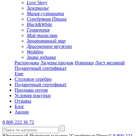
Love Story
Зазеркалье
Магия султанита
Серебряная Птица
Black&White
Геометрия
Мой талисман
Зачарованный мир
Драгоценное кружево
Wedding
Знаки зодиака
Распродажа
Лидеры продаж
Новинки
Лист желаний
Подарочный сертификат
Еще
Столовое серебро
Подарочный сертификат
Продажи оптом
Условия покупки
Отзывы
Блог
Акции
8 800 222 36 72
Ювелирный Интернет-магазин "Серебряная Птица"
8 800 222