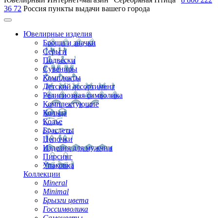
36 72
Россия
пункты выдачи вашего города
Ювелирные изделия
Броши и значки
Серьги
Подвески
Сувениры
Комплекты
Детский ассортимент
Религиозная символика
Комплектующие
Кольца
Колье
Браслеты
Цепочки
Изделия для мужчин
Пирсинг
Упаковка
Коллекции
Mineral
Minimal
Брызги цвета
Госсимволика
Самоцветы