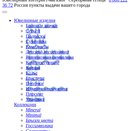
36 72
Россия
пункты выдачи вашего города
Ювелирные изделия
Броши и значки
Серьги
Подвески
Сувениры
Комплекты
Детский ассортимент
Религиозная символика
Комплектующие
Кольца
Колье
Браслеты
Цепочки
Изделия для мужчин
Пирсинг
Упаковка
Коллекции
Mineral
Minimal
Брызги цвета
Госсимволика
Самоцветы