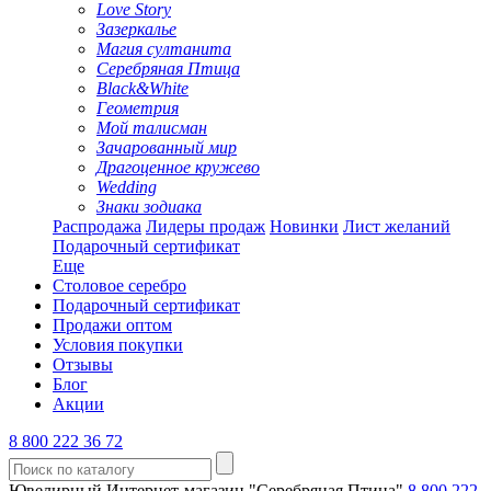
Love Story
Зазеркалье
Магия султанита
Серебряная Птица
Black&White
Геометрия
Мой талисман
Зачарованный мир
Драгоценное кружево
Wedding
Знаки зодиака
Распродажа
Лидеры продаж
Новинки
Лист желаний
Подарочный сертификат
Еще
Столовое серебро
Подарочный сертификат
Продажи оптом
Условия покупки
Отзывы
Блог
Акции
8 800 222 36 72
Ювелирный Интернет-магазин "Серебряная Птица"
8 800 222