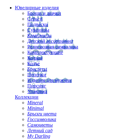
Ювелирные изделия
Броши и значки
Серьги
Подвески
Сувениры
Комплекты
Детский ассортимент
Религиозная символика
Комплектующие
Кольца
Колье
Браслеты
Цепочки
Изделия для мужчин
Пирсинг
Упаковка
Коллекции
Mineral
Minimal
Брызги цвета
Госсимволика
Самоцветы
Летний сад
My Darling