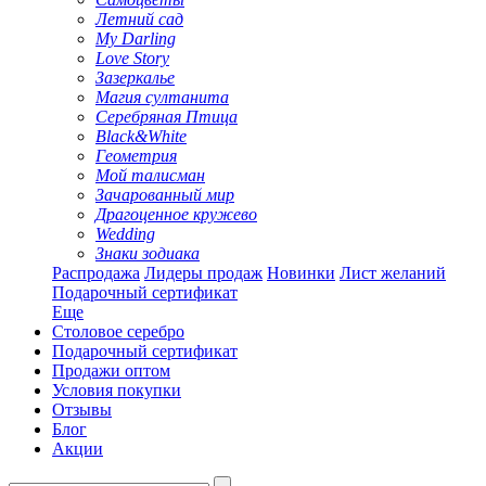
Летний сад
My Darling
Love Story
Зазеркалье
Магия султанита
Серебряная Птица
Black&White
Геометрия
Мой талисман
Зачарованный мир
Драгоценное кружево
Wedding
Знаки зодиака
Распродажа
Лидеры продаж
Новинки
Лист желаний
Подарочный сертификат
Еще
Столовое серебро
Подарочный сертификат
Продажи оптом
Условия покупки
Отзывы
Блог
Акции