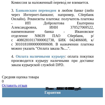
Комиссия за наложенный перевод не взимается.
3.
Банковским переводом
в любом банке (либо
через Интернет-банкинг, например, Сбербанк
Онлайн). Реквизиты платежа: получатель платежа
- ИП Доброхотова Екатерина
Александровна, ИНН 370527069522,
наименование банка - Ивановское
отделение N8639 ПАО Сбербанк, р/
с 40802810117000002738, БИК 042406608, к/
с 30101810000000000608. В назначении платежа
можно указать "Оплата заказа №....".
4.
Оплата наличными курьеру
: оплата покупки
производится курьеру наличными при доставке
заказа курьерской службой DPD.
Средняя оценка товара
0
Оставить отзыв
Розн.:
Розн.:
Розн.:
Розн.:
Розн.:
Розн.:
Розн.:
Розн.:
Розн.:
Розн.:
Розн.:
12820
13030
9890
8260
8900
4950
5320
5320
6430
5320
5870
7 418
6 195
2 937
3 713
3 990
3 990
4 823
3 990
4 403
9 615
5 864
руб.
руб.
руб.
руб.
руб.
руб.
руб.
руб.
руб.
руб.
руб.
Гарантия