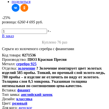
поделиться
-25%
розница:
6260
4 695
руб.
+
-
В заказ
Куплено 76 раз
Серьги из золоченого серебра с фианитами
Код товара:
0271536
Производство:
ПЮЗ Красная Пресня
Металл:
серебро 925
Отделка:
золочение
?
Золочение имитирует цвет золотых
изделий 585 пробы. Тонкий, но прочный слой золото-медь,
780 пробы – и изделие не отличить по виду от золотого.
Толщина слоя 0,5 микрона. Указанная толщина
оптимальная по соотношению цена-качество.
Вставка:
фианит
Тип замка:
английский замок
Дизайн:
классика
Цвет:
розовый
Для кого:
женское