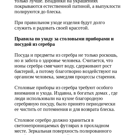
только лучше. Впадинки на украшениях
покрываются естественной патиной, а выпуклости
полируются до блеска.
При правильном уходе изделия будут долго
служить и радовать своей красотой.
Правила по уходу за столовыми приборами и
посудой из серебра
Посуда и предметы из серебра не только роскошь,
но и забота о здоровье человека. Считается, что
ионы серебра смягчают воду, сдерживают рост
бактерий, а потому благотворно воздействуют на
организм человека, замедляя процессы старения.
Столовые приборы из серебра требуют особого
внимания и ухода. Издавна, в богатых домах , где
люди использовали на кухне благородную
серебряную посуду, было принято периодически
ее чистить от потемнения и для возврата блеска.
Столовое серебро должно храниться в
светонепроницаемых футлярах в прохладном
месте. Зеркальная поверхность полированного