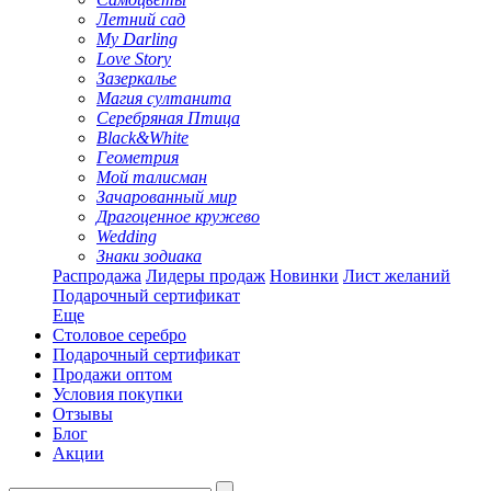
Летний сад
My Darling
Love Story
Зазеркалье
Магия султанита
Серебряная Птица
Black&White
Геометрия
Мой талисман
Зачарованный мир
Драгоценное кружево
Wedding
Знаки зодиака
Распродажа
Лидеры продаж
Новинки
Лист желаний
Подарочный сертификат
Еще
Столовое серебро
Подарочный сертификат
Продажи оптом
Условия покупки
Отзывы
Блог
Акции