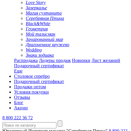
Love Story
Зазеркалье
Магия султанита
Серебряная Птица
Black&White
Геометрия
Мой талисман
Зачарованный мир
Драгоценное кружево
Wedding
Знаки зодиака
Распродажа
Лидеры продаж
Новинки
Лист желаний
Подарочный сертификат
Еще
Столовое серебро
Подарочный сертификат
Продажи оптом
Условия покупки
Отзывы
Блог
Акции
8 800 222 36 72
Ювелирный Интернет-магазин "Серебряная Птица"
8 800 222