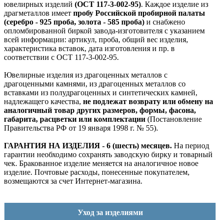
ювелирных изделий
(ОСТ 117-3-002-95)
. Каждое изделие из
драгметаллов имеет
пробу Российской пробирной палаты
(серебро - 925 проба, золота - 585 проба)
и снабжено
опломбированной биркой завода-изготовителя с указанием
всей информации: артикул, проба, общий вес изделия,
характеристика вставок, дата изготовления и пр. в
соответствии с ОСТ 117-3-002-95.
Ювелирные изделия из драгоценных металлов с
драгоценными камнями, из драгоценных металлов со
вставками из полудрагоценных и синтетических камней,
надлежащего качества,
не подлежат возврату или обмену на
аналогичный товар других размеров, формы, фасона,
габарита, расцветки или комплектации
(Постановление
Правительства РФ от 19 января 1998 г. № 55).
ГАРАНТИЯ НА ИЗДЕЛИЯ - 6 (шесть) месяцев.
На период
гарантии необходимо сохранять заводскую бирку и товарный
чек. Бракованное изделие меняется на аналогичное новое
изделие. Почтовые расходы, понесенные покупателем,
возмещаются за счет Интернет-магазина.
Уход за изделиями