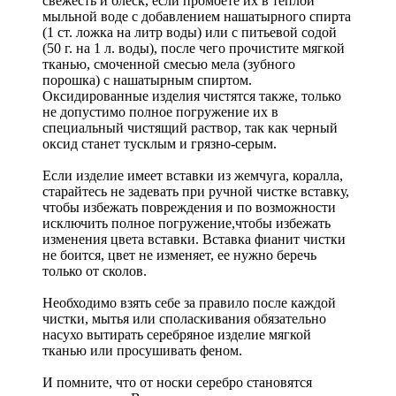
свежесть и блеск, если промоете их в теплой
мыльной воде с добавлением нашатырного спирта
(1 ст. ложка на литр воды) или с питьевой содой
(50 г. на 1 л. воды), после чего прочистите мягкой
тканью, смоченной смесью мела (зубного
порошка) с нашатырным спиртом.
Оксидированные изделия чистятся также, только
не допустимо полное погружение их в
специальный чистящий раствор, так как черный
оксид станет тусклым и грязно-серым.
Если изделие имеет вставки из жемчуга, коралла,
старайтесь не задевать при ручной чистке вставку,
чтобы избежать повреждения и по возможности
исключить полное погружение,чтобы избежать
изменения цвета вставки. Вставка фианит чистки
не боится, цвет не изменяет, ее нужно беречь
только от сколов.
Необходимо взять себе за правило после каждой
чистки, мытья или споласкивания обязательно
насухо вытирать серебряное изделие мягкой
тканью или просушивать феном.
И помните, что от носки серебро становятся