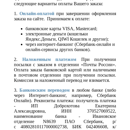
следующие варианты оплаты Вашего заказа:
1.
Онлайн-оплатой
при завершении оформления
заказа на сайте. Принимаем к оплате:
банковские карты VISA, Mastercard;
электронные деньги (кошельки
Яндекс.Деньги, QIWI Кошелек и другие);
через интернет-банкинг (Сбербанк-онлайн и
онлайн-сервисы других банков).
2.
Наложенным платежом
При получении
посылки с заказом в отделении «Почты России».
Оплата заказа банковской картой или наличными
в почтовом отделении при получении посылки.
Комиссия за наложенный перевод не взимается.
3.
Банковским переводом
в любом банке (либо
через Интернет-банкинг, например, Сбербанк
Онлайн). Реквизиты платежа: получатель платежа
- ИП Доброхотова Екатерина
Александровна, ИНН 370527069522,
наименование банка - Ивановское
отделение N8639 ПАО Сбербанк, р/
с 40802810117000002738, БИК 042406608, к/