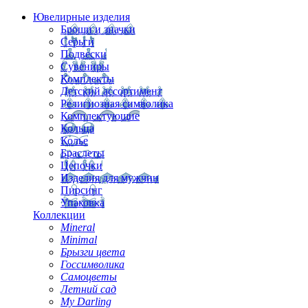
Ювелирные изделия
Броши и значки
Серьги
Подвески
Сувениры
Комплекты
Детский ассортимент
Религиозная символика
Комплектующие
Кольца
Колье
Браслеты
Цепочки
Изделия для мужчин
Пирсинг
Упаковка
Коллекции
Mineral
Minimal
Брызги цвета
Госсимволика
Самоцветы
Летний сад
My Darling