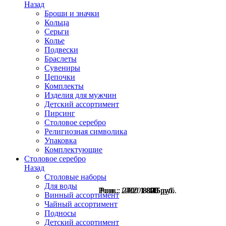
Назад
Броши и значки
Кольца
Серьги
Колье
Подвески
Браслеты
Сувениры
Цепочки
Комплекты
Изделия для мужчин
Детский ассортимент
Пирсинг
Столовое серебро
Религиозная символика
Упаковка
Комплектующие
Столовое серебро
Назад
Столовые наборы
Для воды
Розн.:
Розн.:
Розн.:
10820
2500
2400
1 875
1 800
8 115
руб.
руб.
руб.
Винный ассортимент
Чайный ассортимент
Подносы
Детский ассортимент