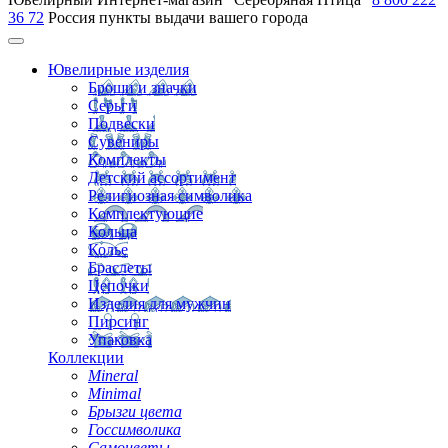
36 72
Россия
пункты выдачи вашего города
Ювелирные изделия
Броши и значки
Серьги
Подвески
Сувениры
Комплекты
Детский ассортимент
Религиозная символика
Комплектующие
Кольца
Колье
Браслеты
Цепочки
Изделия для мужчин
Пирсинг
Упаковка
Коллекции
Mineral
Minimal
Брызги цвета
Госсимволика
Самоцветы