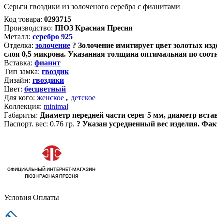
Серьги гвоздики из золоченого серебра с фианитами
Код товара:
0293715
Производство:
ПЮЗ Красная Пресня
Металл:
серебро 925
Отделка:
золочение
?
Золочение имитирует цвет золотых изде
слоя 0,5 микрона. Указанная толщина оптимальная по соот
Вставка:
фианит
Тип замка:
гвоздик
Дизайн:
гвоздики
Цвет:
бесцветный
Для кого:
женское
,
детское
Коллекция:
minimal
Габариты:
Диаметр передней части серег 5 мм, диаметр вст
Паспорт. вес:
0.76 гр.
?
Указан усредненный вес изделия. Фак
Условия Оплаты