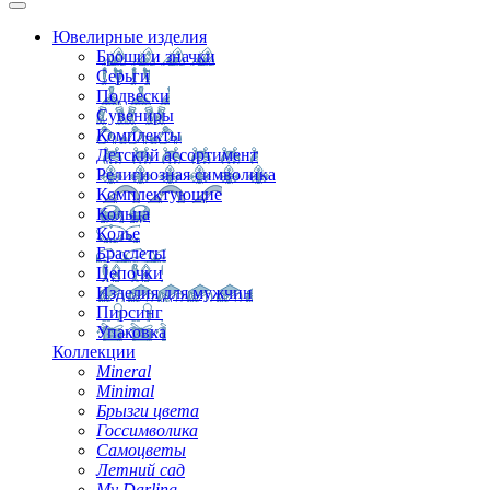
Ювелирные изделия
Броши и значки
Серьги
Подвески
Сувениры
Комплекты
Детский ассортимент
Религиозная символика
Комплектующие
Кольца
Колье
Браслеты
Цепочки
Изделия для мужчин
Пирсинг
Упаковка
Коллекции
Mineral
Minimal
Брызги цвета
Госсимволика
Самоцветы
Летний сад
My Darling