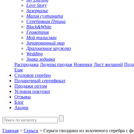
Love Story
Зазеркалье
Магия султанита
Серебряная Птица
Black&White
Геометрия
Мой талисман
Зачарованный мир
Драгоценное кружево
Wedding
Знаки зодиака
Распродажа
Лидеры продаж
Новинки
Лист желаний
Пода
Еще
Столовое серебро
Подарочный сертификат
Продажи оптом
Условия покупки
Отзывы
Блог
Акции
Главная
>
Серьги
> Серьги гвоздики из золоченого серебра с 