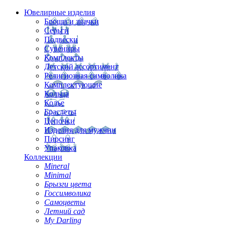
Ювелирные изделия
Броши и значки
Серьги
Подвески
Сувениры
Комплекты
Детский ассортимент
Религиозная символика
Комплектующие
Кольца
Колье
Браслеты
Цепочки
Изделия для мужчин
Пирсинг
Упаковка
Коллекции
Mineral
Minimal
Брызги цвета
Госсимволика
Самоцветы
Летний сад
My Darling