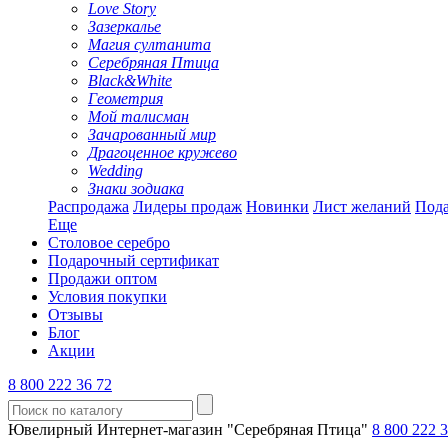
Love Story
Зазеркалье
Магия султанита
Серебряная Птица
Black&White
Геометрия
Мой талисман
Зачарованный мир
Драгоценное кружево
Wedding
Знаки зодиака
Распродажа
Лидеры продаж
Новинки
Лист желаний
Пода
Еще
Столовое серебро
Подарочный сертификат
Продажи оптом
Условия покупки
Отзывы
Блог
Акции
8 800 222 36 72
Ювелирный Интернет-магазин "Серебряная Птица"
8 800 222 