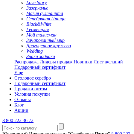
Love Story
Зазеркалье
Магия султанита
Серебряная Птица
Black&White
Геометрия
Мой талисман
Зачарованный мир
Драгоценное кружево
Wedding
Знаки зодиака
Распродажа
Лидеры продаж
Новинки
Лист желаний
Подарочный сертификат
Еще
Столовое серебро
Подарочный сертификат
Продажи оптом
Условия покупки
Отзывы
Блог
Акции
8 800 222 36 72
Ювелирный Интернет-магазин "Серебряная Птица"
8 800 222