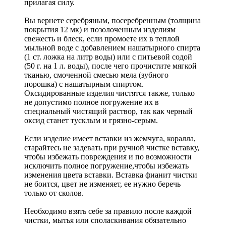
прилагая силу.
Вы вернете серебряным, посеребренным (толщина
покрытия 12 мк) и позолоченным изделиям
свежесть и блеск, если промоете их в теплой
мыльной воде с добавлением нашатырного спирта
(1 ст. ложка на литр воды) или с питьевой содой
(50 г. на 1 л. воды), после чего прочистите мягкой
тканью, смоченной смесью мела (зубного
порошка) с нашатырным спиртом.
Оксидированные изделия чистятся также, только
не допустимо полное погружение их в
специальный чистящий раствор, так как черный
оксид станет тусклым и грязно-серым.
Если изделие имеет вставки из жемчуга, коралла,
старайтесь не задевать при ручной чистке вставку,
чтобы избежать повреждения и по возможности
исключить полное погружение,чтобы избежать
изменения цвета вставки. Вставка фианит чистки
не боится, цвет не изменяет, ее нужно беречь
только от сколов.
Необходимо взять себе за правило после каждой
чистки, мытья или споласкивания обязательно