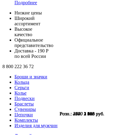
Подробнее
Низкие цены
Широкий
ассортимент
Высокое
качество
Официальное
представительство
Доставка - 190 Р
по всей России
8 800 222 36 72
Броши и значки
Кольца
Серьги
Колье
Подвески
Браслеты
Сувениры
Розн.:
Розн.:
Розн.:
Розн.:
Розн.:
Розн.:
Розн.:
Розн.:
2520
3100
3100
2670
4520
2540
3600
2090
1 890
2 325
2 325
2 003
3 390
1 905
1 188
1 568
руб.
руб.
руб.
руб.
руб.
руб.
руб.
руб.
Цепочки
Комплекты
Изделия для мужчин