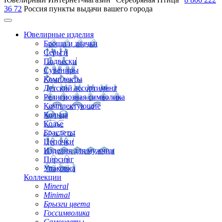
36 72
Россия
пункты выдачи вашего города
Ювелирные изделия
Броши и значки
Серьги
Подвески
Сувениры
Комплекты
Детский ассортимент
Религиозная символика
Комплектующие
Кольца
Колье
Браслеты
Цепочки
Изделия для мужчин
Пирсинг
Упаковка
Коллекции
Mineral
Minimal
Брызги цвета
Госсимволика
Самоцветы