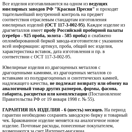
Все изделия изготавливаются на одном из
ведущих
ювелирных заводов РФ "Красная Пресня"
и проходят
тщательнейший внутренний контроль на предмет
соответствия отраслевым стандартам изготовления
ювелирных изделий
(ОСТ 117-3-002-95)
. Каждое изделие из
драгметаллов имеет
пробу Российской пробирной палаты
(серебро - 925 проба, золота - 585 проба)
и снабжено
опломбированной биркой завода-изготовителя с указанием
всей информации: артикул, проба, общий вес изделия,
характеристика вставок, дата изготовления и пр. в
соответствии с ОСТ 117-3-002-95.
Ювелирные изделия из драгоценных металлов с
драгоценными камнями, из драгоценных металлов со
вставками из полудрагоценных и синтетических камней,
надлежащего качества,
не подлежат возврату или обмену на
аналогичный товар других размеров, формы, фасона,
габарита, расцветки или комплектации
(Постановление
Правительства РФ от 19 января 1998 г. № 55).
ГАРАНТИЯ НА ИЗДЕЛИЯ - 6 (шесть) месяцев.
На период
гарантии необходимо сохранять заводскую бирку и товарный
чек. Бракованное изделие меняется на аналогичное новое
изделие. Почтовые расходы, понесенные покупателем,
возмещаются за счет Интернет-магазина.