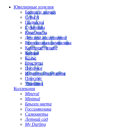
Ювелирные изделия
Броши и значки
Серьги
Подвески
Сувениры
Комплекты
Детский ассортимент
Религиозная символика
Комплектующие
Кольца
Колье
Браслеты
Цепочки
Изделия для мужчин
Пирсинг
Упаковка
Коллекции
Mineral
Minimal
Брызги цвета
Госсимволика
Самоцветы
Летний сад
My Darling