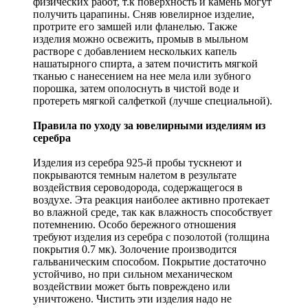
физических работ, т.к поверхность и камень могут
получить царапины. Сняв ювелирное изделие,
протрите его замшей или фланелью. Также
изделия можно освежить, промыв в мыльном
растворе с добавлением нескольких капель
нашатырного спирта, а затем почистить мягкой
тканью с нанесением на нее мела или зубного
порошка, затем ополоснуть в чистой воде и
протереть мягкой салфеткой (лучше специальной).
Правила по уходу за ювелирными изделиям из
серебра
Изделия из серебра 925-й пробы тускнеют и
покрываются темным налетом в результате
воздействия сероводорода, содержащегося в
воздухе. Эта реакция наиболее активно протекает
во влажной среде, так как влажность способствует
потемнению. Особо бережного отношения
требуют изделия из серебра с позолотой (толщина
покрытия 0.7 мк). Золочение производится
гальваническим способом. Покрытие достаточно
устойчиво, но при сильном механическом
воздействии может быть повреждено или
уничтожено. Чистить эти изделия надо не