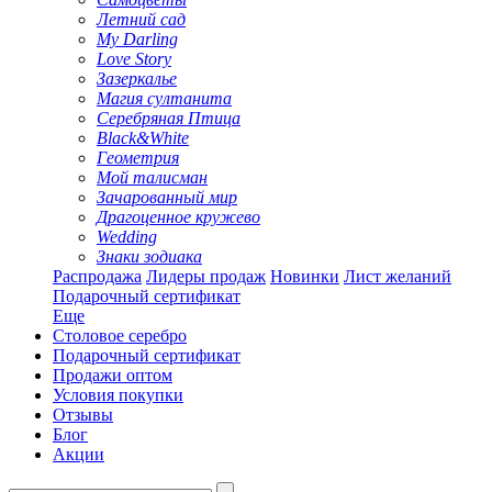
Летний сад
My Darling
Love Story
Зазеркалье
Магия султанита
Серебряная Птица
Black&White
Геометрия
Мой талисман
Зачарованный мир
Драгоценное кружево
Wedding
Знаки зодиака
Распродажа
Лидеры продаж
Новинки
Лист желаний
Подарочный сертификат
Еще
Столовое серебро
Подарочный сертификат
Продажи оптом
Условия покупки
Отзывы
Блог
Акции