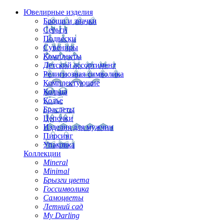
Ювелирные изделия
Броши и значки
Серьги
Подвески
Сувениры
Комплекты
Детский ассортимент
Религиозная символика
Комплектующие
Кольца
Колье
Браслеты
Цепочки
Изделия для мужчин
Пирсинг
Упаковка
Коллекции
Mineral
Minimal
Брызги цвета
Госсимволика
Самоцветы
Летний сад
My Darling