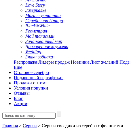
Love Story
Зазеркалье
Магия султанита
Серебряная Птица
Black&White
Геометрия
Мой талисман
Зачарованный мир
Драгоценное кружево
Wedding
Знаки зодиака
Распродажа
Лидеры продаж
Новинки
Лист желаний
Пода
Еще
Столовое серебро
Подарочный сертификат
Продажи оптом
Условия покупки
Отзывы
Блог
Акции
Главная
>
Серьги
> Серьги гвоздики из серебра с фианитами