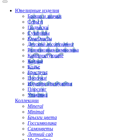
Ювелирные изделия
Броши и значки
Серьги
Подвески
Сувениры
Комплекты
Детский ассортимент
Религиозная символика
Комплектующие
Кольца
Колье
Браслеты
Цепочки
Изделия для мужчин
Пирсинг
Упаковка
Коллекции
Mineral
Minimal
Брызги цвета
Госсимволика
Самоцветы
Летний сад
My Darling