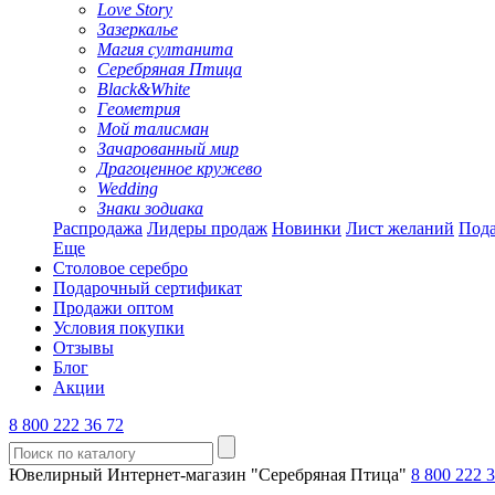
Love Story
Зазеркалье
Магия султанита
Серебряная Птица
Black&White
Геометрия
Мой талисман
Зачарованный мир
Драгоценное кружево
Wedding
Знаки зодиака
Распродажа
Лидеры продаж
Новинки
Лист желаний
Пода
Еще
Столовое серебро
Подарочный сертификат
Продажи оптом
Условия покупки
Отзывы
Блог
Акции
8 800 222 36 72
Ювелирный Интернет-магазин "Серебряная Птица"
8 800 222 