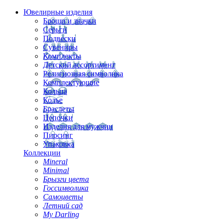
Ювелирные изделия
Броши и значки
Серьги
Подвески
Сувениры
Комплекты
Детский ассортимент
Религиозная символика
Комплектующие
Кольца
Колье
Браслеты
Цепочки
Изделия для мужчин
Пирсинг
Упаковка
Коллекции
Mineral
Minimal
Брызги цвета
Госсимволика
Самоцветы
Летний сад
My Darling