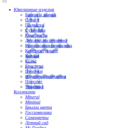
Ювелирные изделия
Броши и значки
Серьги
Подвески
Сувениры
Комплекты
Детский ассортимент
Религиозная символика
Комплектующие
Кольца
Колье
Браслеты
Цепочки
Изделия для мужчин
Пирсинг
Упаковка
Коллекции
Mineral
Minimal
Брызги цвета
Госсимволика
Самоцветы
Летний сад
My Darling