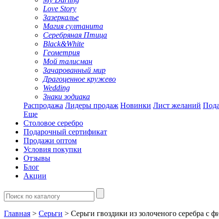
Love Story
Зазеркалье
Магия султанита
Серебряная Птица
Black&White
Геометрия
Мой талисман
Зачарованный мир
Драгоценное кружево
Wedding
Знаки зодиака
Распродажа
Лидеры продаж
Новинки
Лист желаний
Пода
Еще
Столовое серебро
Подарочный сертификат
Продажи оптом
Условия покупки
Отзывы
Блог
Акции
Главная
>
Серьги
> Серьги гвоздики из золоченого серебра с 