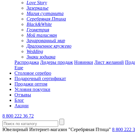
Love Story
Зазеркалье
Магия султанита
Серебряная Птица
Black&White
Геометрия
Мой талисман
Зачарованный мир
Драгоценное кружево
Wedding
Знаки зодиака
Распродажа
Лидеры продаж
Новинки
Лист желаний
Пода
Еще
Столовое серебро
Подарочный сертификат
Продажи оптом
Условия покупки
Отзывы
Блог
Акции
8 800 222 36 72
Ювелирный Интернет-магазин "Серебряная Птица"
8 800 222 