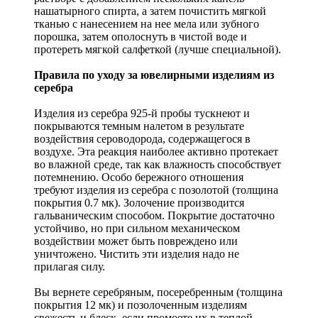
нашатырного спирта, а затем почистить мягкой
тканью с нанесением на нее мела или зубного
порошка, затем ополоснуть в чистой воде и
протереть мягкой салфеткой (лучше специальной).
Правила по уходу за ювелирными изделиям из
серебра
Изделия из серебра 925-й пробы тускнеют и
покрываются темным налетом в результате
воздействия сероводорода, содержащегося в
воздухе. Эта реакция наиболее активно протекает
во влажной среде, так как влажность способствует
потемнению. Особо бережного отношения
требуют изделия из серебра с позолотой (толщина
покрытия 0.7 мк). Золочение производится
гальваническим способом. Покрытие достаточно
устойчиво, но при сильном механическом
воздействии может быть повреждено или
уничтожено. Чистить эти изделия надо не
прилагая силу.
Вы вернете серебряным, посеребренным (толщина
покрытия 12 мк) и позолоченным изделиям
свежесть и блеск, если промоете их в теплой