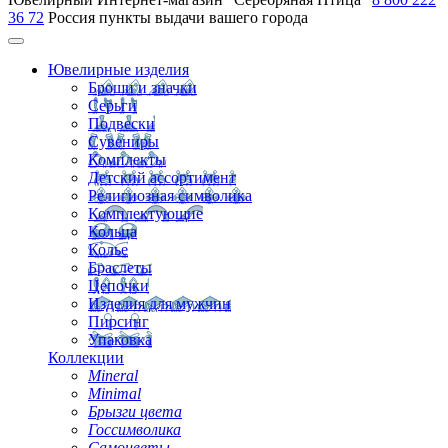
36 72
Россия
пункты выдачи вашего города
Ювелирные изделия
Броши и значки
Серьги
Подвески
Сувениры
Комплекты
Детский ассортимент
Религиозная символика
Комплектующие
Кольца
Колье
Браслеты
Цепочки
Изделия для мужчин
Пирсинг
Упаковка
Коллекции
Mineral
Minimal
Брызги цвета
Госсимволика
Самоцветы