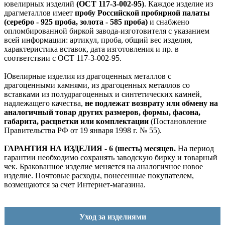
ювелирных изделий
(ОСТ 117-3-002-95)
. Каждое изделие из
драгметаллов имеет
пробу Российской пробирной палаты
(серебро - 925 проба, золота - 585 проба)
и снабжено
опломбированной биркой завода-изготовителя с указанием
всей информации: артикул, проба, общий вес изделия,
характеристика вставок, дата изготовления и пр. в
соответствии с ОСТ 117-3-002-95.
Ювелирные изделия из драгоценных металлов с
драгоценными камнями, из драгоценных металлов со
вставками из полудрагоценных и синтетических камней,
надлежащего качества,
не подлежат возврату или обмену на
аналогичный товар других размеров, формы, фасона,
габарита, расцветки или комплектации
(Постановление
Правительства РФ от 19 января 1998 г. № 55).
ГАРАНТИЯ НА ИЗДЕЛИЯ - 6 (шесть) месяцев.
На период
гарантии необходимо сохранять заводскую бирку и товарный
чек. Бракованное изделие меняется на аналогичное новое
изделие. Почтовые расходы, понесенные покупателем,
возмещаются за счет Интернет-магазина.
Уход за изделиями