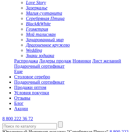
Love Story
Зазеркалье
Магия султанита
Серебряная Птица
Black&White
Геометрия
Мой талисман
Зачарованный мир
Драгоценное кружево
Wedding
Знаки зодиака
Распродажа
Лидеры продаж
Новинки
Лист желаний
Подарочный сертификат
Еще
Столовое серебро
Подарочный сертификат
Продажи оптом
Условия покупки
Отзывы
Блог
Акции
8 800 222 36 72
Ювелирный Интернет-магазин "Серебряная Птица"
8 800 222