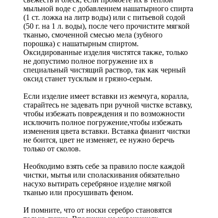
мыльной воде с добавлением нашатырного спирта
(1 ст. ложка на литр воды) или с питьевой содой
(50 г. на 1 л. воды), после чего прочистите мягкой
тканью, смоченной смесью мела (зубного
порошка) с нашатырным спиртом.
Оксидированные изделия чистятся также, только
не допустимо полное погружение их в
специальный чистящий раствор, так как черный
оксид станет тусклым и грязно-серым.
Если изделие имеет вставки из жемчуга, коралла,
старайтесь не задевать при ручной чистке вставку,
чтобы избежать повреждения и по возможности
исключить полное погружение,чтобы избежать
изменения цвета вставки. Вставка фианит чистки
не боится, цвет не изменяет, ее нужно беречь
только от сколов.
Необходимо взять себе за правило после каждой
чистки, мытья или споласкивания обязательно
насухо вытирать серебряное изделие мягкой
тканью или просушивать феном.
И помните, что от носки серебро становятся