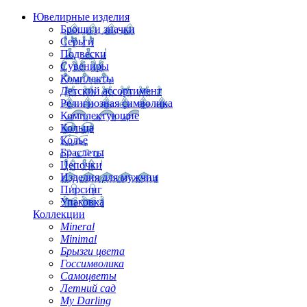
Ювелирные изделия
Броши и значки
Серьги
Подвески
Сувениры
Комплекты
Детский ассортимент
Религиозная символика
Комплектующие
Кольца
Колье
Браслеты
Цепочки
Изделия для мужчин
Пирсинг
Упаковка
Коллекции
Mineral
Minimal
Брызги цвета
Госсимволика
Самоцветы
Летний сад
My Darling