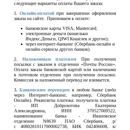
следующие варианты оплаты Вашего заказа:
1.
Онлайн-оплатой
при завершении оформления
заказа на сайте. Принимаем к оплате:
банковские карты VISA, Mastercard;
электронные деньги (кошельки
Яндекс.Деньги, QIWI Кошелек и другие);
через интернет-банкинг (Сбербанк-онлайн и
онлайн-сервисы других банков).
2.
Наложенным платежом
При получении
посылки с заказом в отделении «Почты России».
Оплата заказа банковской картой или наличными
в почтовом отделении при получении посылки.
Комиссия за наложенный перевод не взимается.
3.
Банковским переводом
в любом банке (либо
через Интернет-банкинг, например, Сбербанк
Онлайн). Реквизиты платежа: получатель платежа
- ИП Доброхотова Екатерина
Александровна, ИНН 370527069522,
наименование банка - Ивановское
отделение N8639 ПАО Сбербанк, р/
с 40802810117000002738, БИК 042406608, к/