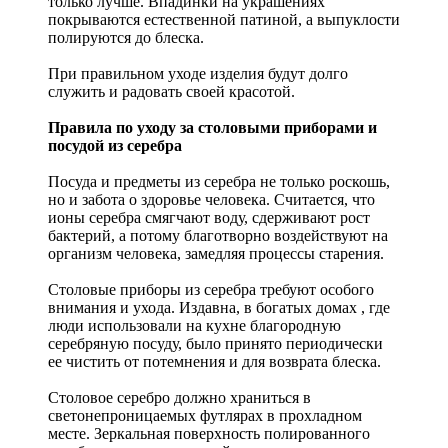
только лучше. Впадинки на украшениях
покрываются естественной патиной, а выпуклости
полируются до блеска.
При правильном уходе изделия будут долго
служить и радовать своей красотой.
Правила по уходу за столовыми приборами и
посудой из серебра
Посуда и предметы из серебра не только роскошь,
но и забота о здоровье человека. Считается, что
ионы серебра смягчают воду, сдерживают рост
бактерий, а потому благотворно воздействуют на
организм человека, замедляя процессы старения.
Столовые приборы из серебра требуют особого
внимания и ухода. Издавна, в богатых домах , где
люди использовали на кухне благородную
серебряную посуду, было принято периодически
ее чистить от потемнения и для возврата блеска.
Столовое серебро должно храниться в
светонепроницаемых футлярах в прохладном
месте. Зеркальная поверхность полированного