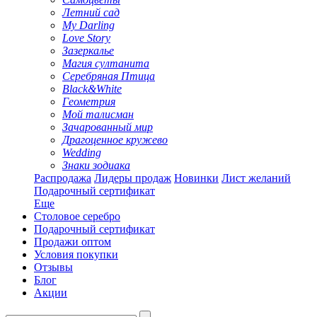
Летний сад
My Darling
Love Story
Зазеркалье
Магия султанита
Серебряная Птица
Black&White
Геометрия
Мой талисман
Зачарованный мир
Драгоценное кружево
Wedding
Знаки зодиака
Распродажа
Лидеры продаж
Новинки
Лист желаний
Подарочный сертификат
Еще
Столовое серебро
Подарочный сертификат
Продажи оптом
Условия покупки
Отзывы
Блог
Акции