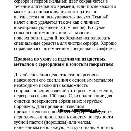
серебра и первоначальный цвет сохраняются в
течение длительного времени, если после каждого
мытья или ополаскивания оно тщательно
вытирается или высушивается насухо. Темный
налет с них удаляется так же как с личных
ювелирных украшениях (см. выше). В случае
сильного потемнения или загрязнения
поверхности изделий необходимо использовать
специальные средства для чистки серебра. Хорошо
справляется с потемнением специальная салфетка.
Правила по уходу за изделиями из цветных
металлов с серебряным и золотым покрытием
Для обеспечения целостности покрытия и
надежности его сцепления с основным металлом
необходимо исключить возможность
соприкосновения изделий с открытым пламенем,
перегрева свыше 100 град. С, использование для
очистки поверхности абразивных и грубых
порошков. Для придания изделиям
Розн.:
Розн.:
Розн.:
Розн.:
Розн.:
Розн.:
Розн.:
Розн.:
Розн.:
Розн.:
Розн.:
Розн.:
Розн.:
2180
2310
2280
2400
1250
1150
1150
1150
1150
900
900
980
850
1 635
1 733
1 710
675
675
735
638
863
863
863
863
792
938
руб.
руб.
руб.
руб.
руб.
руб.
руб.
руб.
руб.
руб.
руб.
руб.
руб.
привлекательного внешнего вида рекомендуется
периодически производить очистку поверхности
зубной пастой (порошком) или мелом,
нанесенным на влажную, мягкую ткань. Чистить