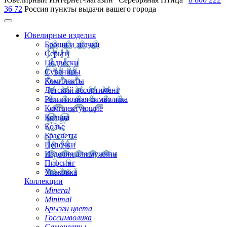
36 72
Россия
пункты выдачи вашего города
Ювелирные изделия
Броши и значки
Серьги
Подвески
Сувениры
Комплекты
Детский ассортимент
Религиозная символика
Комплектующие
Кольца
Колье
Браслеты
Цепочки
Изделия для мужчин
Пирсинг
Упаковка
Коллекции
Mineral
Minimal
Брызги цвета
Госсимволика
Самоцветы