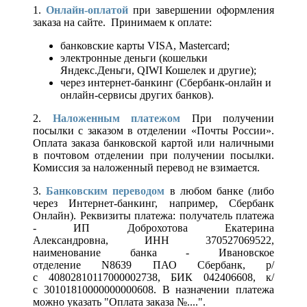
1.
Онлайн-оплатой
при завершении оформления
заказа на сайте. Принимаем к оплате:
банковские карты VISA, Mastercard;
электронные деньги (кошельки
Яндекс.Деньги, QIWI Кошелек и другие);
через интернет-банкинг (Сбербанк-онлайн и
онлайн-сервисы других банков).
2.
Наложенным платежом
При получении
посылки с заказом в отделении «Почты России».
Оплата заказа банковской картой или наличными
в почтовом отделении при получении посылки.
Комиссия за наложенный перевод не взимается.
3.
Банковским переводом
в любом банке (либо
через Интернет-банкинг, например, Сбербанк
Онлайн). Реквизиты платежа: получатель платежа
- ИП Доброхотова Екатерина
Александровна, ИНН 370527069522,
наименование банка - Ивановское
отделение N8639 ПАО Сбербанк, р/
с 40802810117000002738, БИК 042406608, к/
с 30101810000000000608. В назначении платежа
можно указать "Оплата заказа №....".