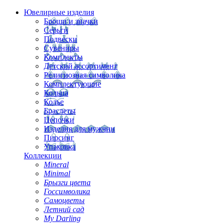
Ювелирные изделия
Броши и значки
Серьги
Подвески
Сувениры
Комплекты
Детский ассортимент
Религиозная символика
Комплектующие
Кольца
Колье
Браслеты
Цепочки
Изделия для мужчин
Пирсинг
Упаковка
Коллекции
Mineral
Minimal
Брызги цвета
Госсимволика
Самоцветы
Летний сад
My Darling