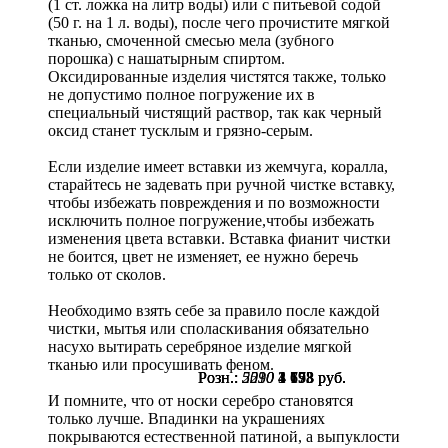
(1 ст. ложка на литр воды) или с питьевой содой
(50 г. на 1 л. воды), после чего прочистите мягкой
тканью, смоченной смесью мела (зубного
порошка) с нашатырным спиртом.
Оксидированные изделия чистятся также, только
не допустимо полное погружение их в
специальный чистящий раствор, так как черный
оксид станет тусклым и грязно-серым.
Если изделие имеет вставки из жемчуга, коралла,
старайтесь не задевать при ручной чистке вставку,
чтобы избежать повреждения и по возможности
исключить полное погружение,чтобы избежать
изменения цвета вставки. Вставка фианит чистки
не боится, цвет не изменяет, ее нужно беречь
только от сколов.
Необходимо взять себе за правило после каждой
чистки, мытья или споласкивания обязательно
насухо вытирать серебряное изделие мягкой
тканью или просушивать феном.
Розн.:
Розн.:
Розн.:
5010
5590
2230
3 758
4 193
1 673
руб.
руб.
руб.
И помните, что от носки серебро становятся
только лучше. Впадинки на украшениях
покрываются естественной патиной, а выпуклости