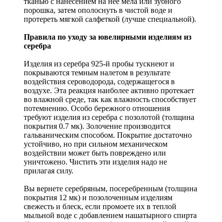
тканью с нанесением на нее мела или зубного
порошка, затем ополоснуть в чистой воде и
протереть мягкой салфеткой (лучше специальной).
Правила по уходу за ювелирными изделиям из
серебра
Изделия из серебра 925-й пробы тускнеют и
покрываются темным налетом в результате
воздействия сероводорода, содержащегося в
воздухе. Эта реакция наиболее активно протекает
во влажной среде, так как влажность способствует
потемнению. Особо бережного отношения
требуют изделия из серебра с позолотой (толщина
покрытия 0.7 мк). Золочение производится
гальваническим способом. Покрытие достаточно
устойчиво, но при сильном механическом
воздействии может быть повреждено или
уничтожено. Чистить эти изделия надо не
прилагая силу.
Вы вернете серебряным, посеребренным (толщина
покрытия 12 мк) и позолоченным изделиям
свежесть и блеск, если промоете их в теплой
мыльной воде с добавлением нашатырного спирта