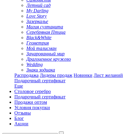
Летний сад
My Darling
Love Story
Зазеркалье
Магия султанита
Серебряная Птица
Black&White
Геометрия
Мой талисман
Зачарованный мир
Драгоценное кружево
Wedding
Знаки зодиака
Распродажа
Лидеры продаж
Новинки
Лист желаний
Подарочный сертификат
Еще
Столовое серебро
Подарочный сертификат
Продажи оптом
Условия покупки
Отзывы
Блог
Акции