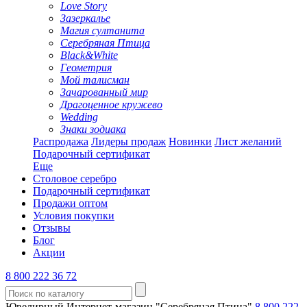
Love Story
Зазеркалье
Магия султанита
Серебряная Птица
Black&White
Геометрия
Мой талисман
Зачарованный мир
Драгоценное кружево
Wedding
Знаки зодиака
Распродажа
Лидеры продаж
Новинки
Лист желаний
Подарочный сертификат
Еще
Столовое серебро
Подарочный сертификат
Продажи оптом
Условия покупки
Отзывы
Блог
Акции
8 800 222 36 72
Ювелирный Интернет-магазин "Серебряная Птица"
8 800 222