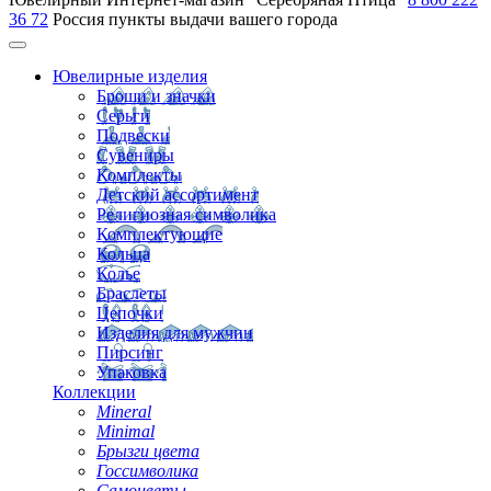
36 72
Россия
пункты выдачи вашего города
Ювелирные изделия
Броши и значки
Серьги
Подвески
Сувениры
Комплекты
Детский ассортимент
Религиозная символика
Комплектующие
Кольца
Колье
Браслеты
Цепочки
Изделия для мужчин
Пирсинг
Упаковка
Коллекции
Mineral
Minimal
Брызги цвета
Госсимволика
Самоцветы