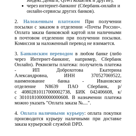
Яндекс.Деньги, QIWI Кошелек и другие);
через интернет-банкинг (Сбербанк-онлайн и
онлайн-сервисы других банков).
2.
Наложенным платежом
При получении
посылки с заказом в отделении «Почты России».
Оплата заказа банковской картой или наличными
в почтовом отделении при получении посылки.
Комиссия за наложенный перевод не взимается.
3.
Банковским переводом
в любом банке (либо
через Интернет-банкинг, например, Сбербанк
Онлайн). Реквизиты платежа: получатель платежа
- ИП Доброхотова Екатерина
Александровна, ИНН 370527069522,
наименование банка - Ивановское
отделение N8639 ПАО Сбербанк, р/
с 40802810117000002738, БИК 042406608, к/
с 30101810000000000608. В назначении платежа
можно указать "Оплата заказа №....".
4.
Оплата наличными курьеру
: оплата покупки
производится курьеру наличными при доставке
заказа курьерской службой DPD.