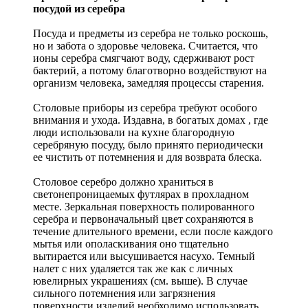
посудой из серебра
Посуда и предметы из серебра не только роскошь,
но и забота о здоровье человека. Считается, что
ионы серебра смягчают воду, сдерживают рост
бактерий, а потому благотворно воздействуют на
организм человека, замедляя процессы старения.
Столовые приборы из серебра требуют особого
внимания и ухода. Издавна, в богатых домах , где
люди использовали на кухне благородную
серебряную посуду, было принято периодически
ее чистить от потемнения и для возврата блеска.
Столовое серебро должно храниться в
светонепроницаемых футлярах в прохладном
месте. Зеркальная поверхность полированного
серебра и первоначальный цвет сохраняются в
течение длительного времени, если после каждого
мытья или ополаскивания оно тщательно
вытирается или высушивается насухо. Темный
налет с них удаляется так же как с личных
ювелирных украшениях (см. выше). В случае
сильного потемнения или загрязнения
поверхности изделий необходимо использовать