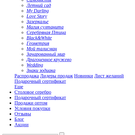
Летний сад
My Darling
Love Story
Зазеркалье
Магия султанита
Серебряная Птица
Black&White
Геометрия
Мой талисман
Зачарованный мир
Драгоценное кружево
Wedding
Знаки зодиака
Распродажа
Лидеры продаж
Новинки
Лист желаний
Подарочный сертификат
Еще
Столовое серебро
Подарочный сертификат
Продажи оптом
Условия покупки
Отзывы
Блог
Акции