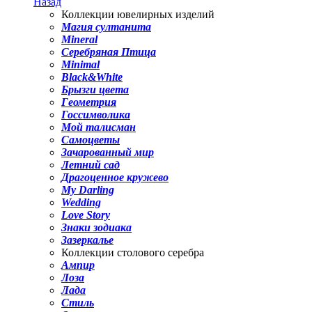
Назад
Коллекции ювелирных изделий
Магия султанита
Mineral
Серебряная Птица
Minimal
Black&White
Брызги цвета
Геометрия
Госсимволика
Мой талисман
Самоцветы
Зачарованный мир
Летний сад
Драгоценное кружево
My Darling
Wedding
Love Story
Знаки зодиака
Зазеркалье
Коллекции столового серебра
Ампир
Лоза
Лада
Стиль