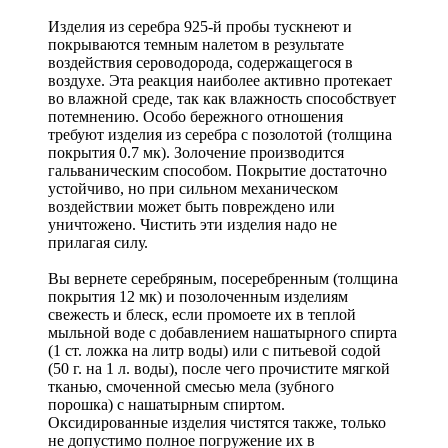
Изделия из серебра 925-й пробы тускнеют и
покрываются темным налетом в результате
воздействия сероводорода, содержащегося в
воздухе. Эта реакция наиболее активно протекает
во влажной среде, так как влажность способствует
потемнению. Особо бережного отношения
требуют изделия из серебра с позолотой (толщина
покрытия 0.7 мк). Золочение производится
гальваническим способом. Покрытие достаточно
устойчиво, но при сильном механическом
воздействии может быть повреждено или
уничтожено. Чистить эти изделия надо не
прилагая силу.
Вы вернете серебряным, посеребренным (толщина
покрытия 12 мк) и позолоченным изделиям
свежесть и блеск, если промоете их в теплой
мыльной воде с добавлением нашатырного спирта
(1 ст. ложка на литр воды) или с питьевой содой
(50 г. на 1 л. воды), после чего прочистите мягкой
тканью, смоченной смесью мела (зубного
порошка) с нашатырным спиртом.
Оксидированные изделия чистятся также, только
не допустимо полное погружение их в