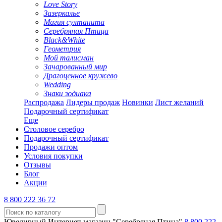
Love Story
Зазеркалье
Магия султанита
Серебряная Птица
Black&White
Геометрия
Мой талисман
Зачарованный мир
Драгоценное кружево
Wedding
Знаки зодиака
Распродажа
Лидеры продаж
Новинки
Лист желаний
Подарочный сертификат
Еще
Столовое серебро
Подарочный сертификат
Продажи оптом
Условия покупки
Отзывы
Блог
Акции
8 800 222 36 72
Ювелирный Интернет-магазин "Серебряная Птица"
8 800 222