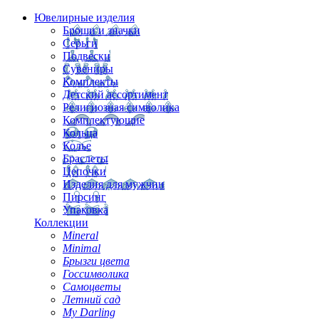
Ювелирные изделия
Броши и значки
Серьги
Подвески
Сувениры
Комплекты
Детский ассортимент
Религиозная символика
Комплектующие
Кольца
Колье
Браслеты
Цепочки
Изделия для мужчин
Пирсинг
Упаковка
Коллекции
Mineral
Minimal
Брызги цвета
Госсимволика
Самоцветы
Летний сад
My Darling