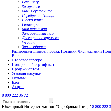
Love Story
Зазеркалье
Магия султанита
Серебряная Птица
Black&White
Геометрия
Мой талисман
Зачарованный мир
Драгоценное кружево
Wedding
Знаки зодиака
Распродажа
Лидеры продаж
Новинки
Лист желаний
Пода
Еще
Столовое серебро
Подарочный сертификат
Продажи оптом
Условия покупки
Отзывы
Блог
Акции
8 800 222 36 72
Ювелирный Интернет-магазин "Серебряная Птица"
8 800 222 