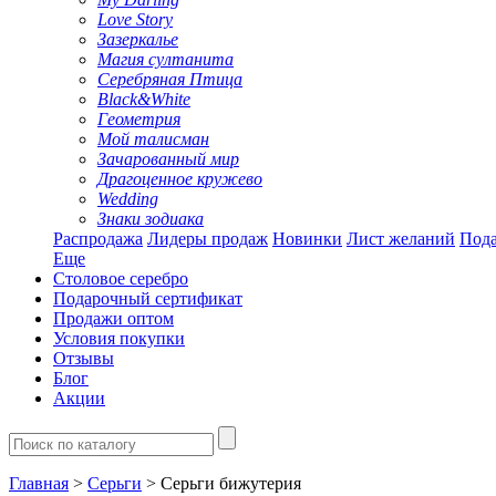
Love Story
Зазеркалье
Магия султанита
Серебряная Птица
Black&White
Геометрия
Мой талисман
Зачарованный мир
Драгоценное кружево
Wedding
Знаки зодиака
Распродажа
Лидеры продаж
Новинки
Лист желаний
Пода
Еще
Столовое серебро
Подарочный сертификат
Продажи оптом
Условия покупки
Отзывы
Блог
Акции
Главная
>
Серьги
> Серьги бижутерия