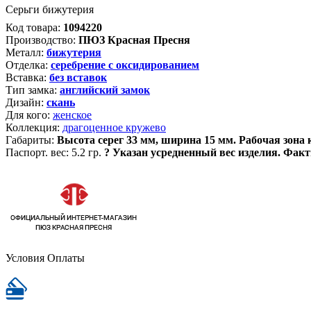
Серьги бижутерия
Код товара:
1094220
Производство:
ПЮЗ Красная Пресня
Металл:
бижутерия
Отделка:
серебрение с оксидированием
Вставка:
без вставок
Тип замка:
английский замок
Дизайн:
скань
Для кого:
женское
Коллекция:
драгоценное кружево
Габариты:
Высота серег 33 мм, ширина 15 мм. Рабочая зона
Паспорт. вес:
5.2 гр.
?
Указан усредненный вес изделия. Факт
Условия Оплаты