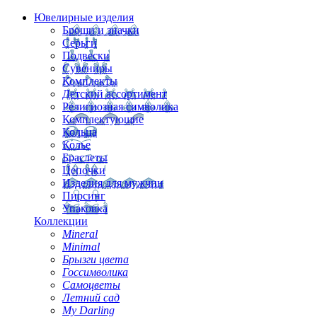
Ювелирные изделия
Броши и значки
Серьги
Подвески
Сувениры
Комплекты
Детский ассортимент
Религиозная символика
Комплектующие
Кольца
Колье
Браслеты
Цепочки
Изделия для мужчин
Пирсинг
Упаковка
Коллекции
Mineral
Minimal
Брызги цвета
Госсимволика
Самоцветы
Летний сад
My Darling