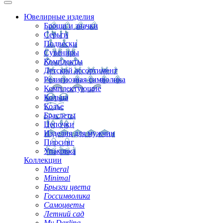
Ювелирные изделия
Броши и значки
Серьги
Подвески
Сувениры
Комплекты
Детский ассортимент
Религиозная символика
Комплектующие
Кольца
Колье
Браслеты
Цепочки
Изделия для мужчин
Пирсинг
Упаковка
Коллекции
Mineral
Minimal
Брызги цвета
Госсимволика
Самоцветы
Летний сад
My Darling