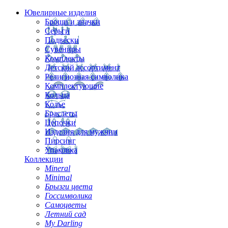
Ювелирные изделия
Броши и значки
Серьги
Подвески
Сувениры
Комплекты
Детский ассортимент
Религиозная символика
Комплектующие
Кольца
Колье
Браслеты
Цепочки
Изделия для мужчин
Пирсинг
Упаковка
Коллекции
Mineral
Minimal
Брызги цвета
Госсимволика
Самоцветы
Летний сад
My Darling