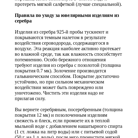
протереть мягкой салфеткой (лучше специальной).
Правила по уходу за ювелирными изделиям из
серебра
Изделия из серебра 925-й пробы тускнеют и
покрываются темным налетом в результате
воздействия сероводорода, содержащегося в
воздухе. Эта реакция наиболее активно протекает
во влажной среде, так как влажность способствует
потемнению. Особо бережного отношения
требуют изделия из серебра с позолотой (толщина
покрытия 0.7 мк). Золочение производится
гальваническим способом. Покрытие достаточно
устойчиво, но при сильном механическом
воздействии может быть повреждено или
уничтожено. Чистить эти изделия надо не
прилагая силу.
Вы вернете серебряным, посеребренным (толщина
покрытия 12 мк) и позолоченным изделиям
свежесть и блеск, если промоете их в теплой
мыльной воде с добавлением нашатырного спирта
(1 ст. ложка на литр воды) или с питьевой содой
(50 г. на 1 л. воды), после чего прочистите мягкой