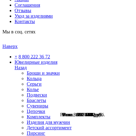
Соглашения
Отзывы
Уход за изделиями
Контакты
Мы в соц. сетях
Наверх
×
8 800 222 36 72
Ювелирные изделия
Назад
Броши и значки
Кольца
Серьги
Колье
Подвески
Браслеты
Сувениры
Цепочки
Розн.:
Розн.:
Розн.:
Розн.:
Розн.:
Розн.:
Розн.:
3080
1030
1130
500
700
550
850
1 602
375
357
281
442
848
773
руб.
руб.
руб.
руб.
руб.
руб.
руб.
Комплекты
Изделия для мужчин
Детский ассортимент
Пирсинг