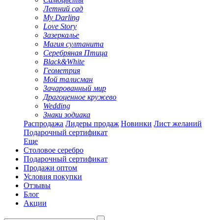
Летний сад
My Darling
Love Story
Зазеркалье
Магия султанита
Серебряная Птица
Black&White
Геометрия
Мой талисман
Зачарованный мир
Драгоценное кружево
Wedding
Знаки зодиака
Распродажа
Лидеры продаж
Новинки
Лист желаний
Подарочный сертификат
Еще
Столовое серебро
Подарочный сертификат
Продажи оптом
Условия покупки
Отзывы
Блог
Акции