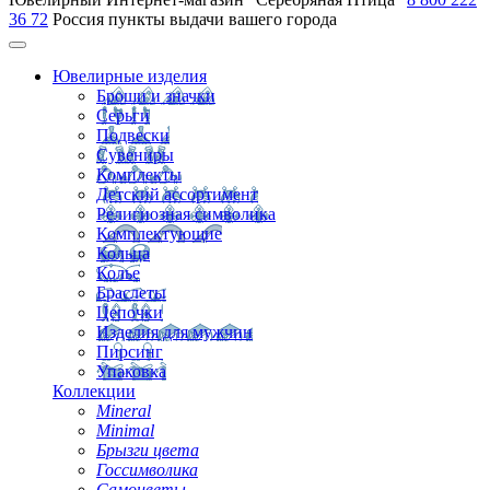
36 72
Россия
пункты выдачи вашего города
Ювелирные изделия
Броши и значки
Серьги
Подвески
Сувениры
Комплекты
Детский ассортимент
Религиозная символика
Комплектующие
Кольца
Колье
Браслеты
Цепочки
Изделия для мужчин
Пирсинг
Упаковка
Коллекции
Mineral
Minimal
Брызги цвета
Госсимволика
Самоцветы