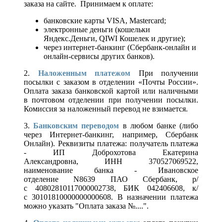
заказа на сайте. Принимаем к оплате:
банковские карты VISA, Mastercard;
электронные деньги (кошельки
Яндекс.Деньги, QIWI Кошелек и другие);
через интернет-банкинг (Сбербанк-онлайн и
онлайн-сервисы других банков).
2.
Наложенным платежом
При получении
посылки с заказом в отделении «Почты России».
Оплата заказа банковской картой или наличными
в почтовом отделении при получении посылки.
Комиссия за наложенный перевод не взимается.
3.
Банковским переводом
в любом банке (либо
через Интернет-банкинг, например, Сбербанк
Онлайн). Реквизиты платежа: получатель платежа
- ИП Доброхотова Екатерина
Александровна, ИНН 370527069522,
наименование банка - Ивановское
отделение N8639 ПАО Сбербанк, р/
с 40802810117000002738, БИК 042406608, к/
с 30101810000000000608. В назначении платежа
можно указать "Оплата заказа №....".