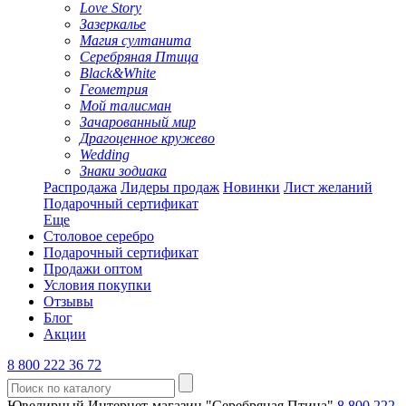
Love Story
Зазеркалье
Магия султанита
Серебряная Птица
Black&White
Геометрия
Мой талисман
Зачарованный мир
Драгоценное кружево
Wedding
Знаки зодиака
Распродажа
Лидеры продаж
Новинки
Лист желаний
Подарочный сертификат
Еще
Столовое серебро
Подарочный сертификат
Продажи оптом
Условия покупки
Отзывы
Блог
Акции
8 800 222 36 72
Ювелирный Интернет-магазин "Серебряная Птица"
8 800 222