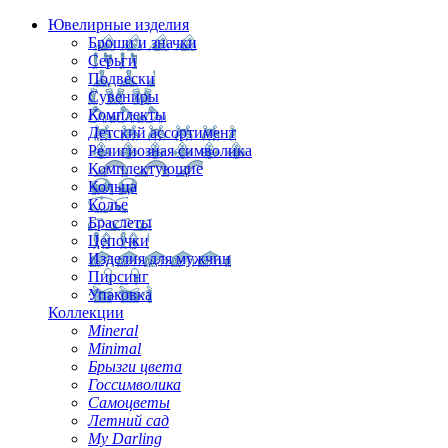
Ювелирные изделия
Броши и значки
Серьги
Подвески
Сувениры
Комплекты
Детский ассортимент
Религиозная символика
Комплектующие
Кольца
Колье
Браслеты
Цепочки
Изделия для мужчин
Пирсинг
Упаковка
Коллекции
Mineral
Minimal
Брызги цвета
Госсимволика
Самоцветы
Летний сад
My Darling