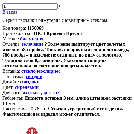
+
-
В заказ
Серьги гвоздики бижутерия с ювелирным стеклом
Код товара:
1156069
Производство:
ПЮЗ Красная Пресня
Металл:
бижутерия
Отделка:
золочение
?
Золочение имитирует цвет золотых
изделий 585 пробы. Тонкий, но прочный слой золото-медь,
780 пробы – и изделие не отличить по виду от золотого.
Толщина слоя 0,5 микрона. Указанная толщина
оптимальная по соотношению цена-качество.
Вставка:
стекло ювелирное
Тип замка:
гвоздик
Дизайн:
гвоздики
Цвет:
сиреневый
Для кого:
женское
,
детское
Габариты:
Диаметр вставки 3 мм, длина штырька застежки
13 мм
Паспорт. вес:
0.76 гр.
?
Указан усредненный вес изделия.
Фактический вес изделия может отличаться.