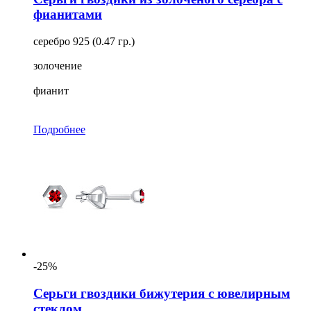
фианитами
серебро 925 (0.47 гр.)
золочение
фианит
Подробнее
-25%
Серьги гвоздики бижутерия с ювелирным
стеклом