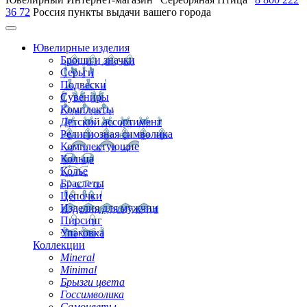
36 72
Россия
пункты выдачи вашего города
Ювелирные изделия
Броши и значки
Серьги
Подвески
Сувениры
Комплекты
Детский ассортимент
Религиозная символика
Комплектующие
Кольца
Колье
Браслеты
Цепочки
Изделия для мужчин
Пирсинг
Упаковка
Коллекции
Mineral
Minimal
Брызги цвета
Госсимволика
Самоцветы