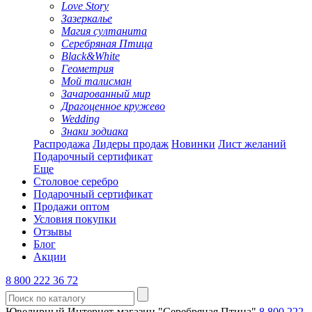
Love Story
Зазеркалье
Магия султанита
Серебряная Птица
Black&White
Геометрия
Мой талисман
Зачарованный мир
Драгоценное кружево
Wedding
Знаки зодиака
Распродажа
Лидеры продаж
Новинки
Лист желаний
Подарочный сертификат
Еще
Столовое серебро
Подарочный сертификат
Продажи оптом
Условия покупки
Отзывы
Блог
Акции
8 800 222 36 72
Ювелирный Интернет-магазин "Серебряная Птица"
8 800 222