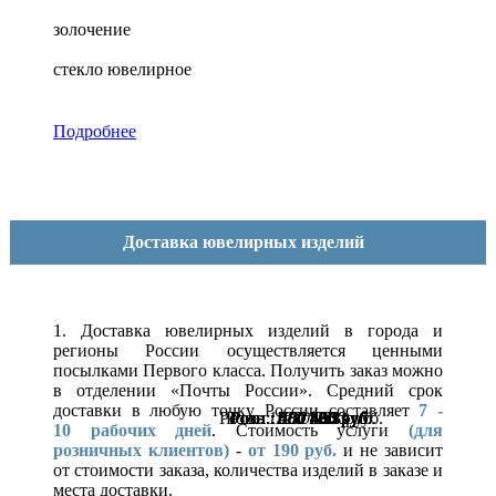
золочение
стекло ювелирное
Подробнее
Доставка ювелирных изделий
1. Доставка ювелирных изделий в города и
регионы России осуществляется ценными
посылками Первого класса. Получить заказ можно
в отделении «Почты России». Средний срок
доставки в любую точку России составляет
7 -
Розн.:
Розн.:
Розн.:
Розн.:
Розн.:
Розн.:
Розн.:
Розн.:
Розн.:
Розн.:
Розн.:
Розн.:
Розн.:
Розн.:
Розн.:
Розн.:
Розн.:
Розн.:
Розн.:
Розн.:
Розн.:
Розн.:
Розн.:
1510
1230
400
400
400
400
400
400
400
400
400
400
400
580
580
580
580
580
580
580
580
580
580
1 133
300
300
300
300
300
300
300
300
300
300
300
435
435
435
435
435
435
435
435
435
435
923
руб.
руб.
руб.
руб.
руб.
руб.
руб.
руб.
руб.
руб.
руб.
руб.
руб.
руб.
руб.
руб.
руб.
руб.
руб.
руб.
руб.
руб.
руб.
10
рабочих дней
. Стоимость услуги
(для
розничных клиентов)
-
от 190 руб.
и не зависит
от стоимости заказа, количества изделий в заказе и
места доставки.