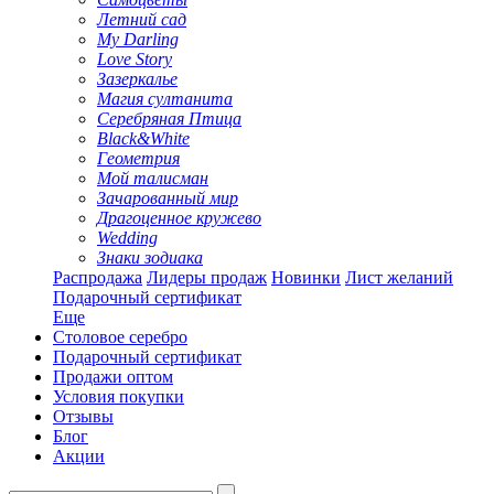
Летний сад
My Darling
Love Story
Зазеркалье
Магия султанита
Серебряная Птица
Black&White
Геометрия
Мой талисман
Зачарованный мир
Драгоценное кружево
Wedding
Знаки зодиака
Распродажа
Лидеры продаж
Новинки
Лист желаний
Подарочный сертификат
Еще
Столовое серебро
Подарочный сертификат
Продажи оптом
Условия покупки
Отзывы
Блог
Акции