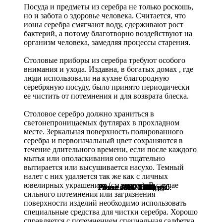
Посуда и предметы из серебра не только роскошь,
но и забота о здоровье человека. Считается, что
ионы серебра смягчают воду, сдерживают рост
бактерий, а потому благотворно воздействуют на
организм человека, замедляя процессы старения.
Столовые приборы из серебра требуют особого
внимания и ухода. Издавна, в богатых домах , где
люди использовали на кухне благородную
серебряную посуду, было принято периодически
ее чистить от потемнения и для возврата блеска.
Столовое серебро должно храниться в
светонепроницаемых футлярах в прохладном
месте. Зеркальная поверхность полированного
серебра и первоначальный цвет сохраняются в
течение длительного времени, если после каждого
мытья или ополаскивания оно тщательно
вытирается или высушивается насухо. Темный
налет с них удаляется так же как с личных
ювелирных украшениях (см. выше). В случае
Розн.:
Розн.:
Розн.:
Розн.:
Розн.:
Розн.:
Розн.:
Розн.:
Розн.:
Розн.:
Розн.:
Розн.:
Розн.:
Розн.:
Розн.:
Розн.:
Розн.:
Розн.:
3980
3980
3980
4800
1430
1430
1430
2030
2030
2250
2030
1400
2030
1550
5580
1130
300
750
2 985
2 985
2 985
3 600
1 073
1 073
1 073
1 523
1 523
1 688
1 523
1 050
1 523
1 163
2 511
225
563
599
руб.
руб.
руб.
руб.
руб.
руб.
руб.
руб.
руб.
руб.
руб.
руб.
руб.
руб.
руб.
руб.
руб.
руб.
сильного потемнения или загрязнения
поверхности изделий необходимо использовать
специальные средства для чистки серебра. Хорошо
справляется с потемнением специальная салфетка.