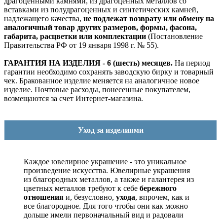
драгоценными камнями, из драгоценных металлов со
вставками из полудрагоценных и синтетических камней,
надлежащего качества,
не подлежат возврату или обмену на
аналогичный товар других размеров, формы, фасона,
габарита, расцветки или комплектации
(Постановление
Правительства РФ от 19 января 1998 г. № 55).
ГАРАНТИЯ НА ИЗДЕЛИЯ - 6 (шесть) месяцев.
На период
гарантии необходимо сохранять заводскую бирку и товарный
чек. Бракованное изделие меняется на аналогичное новое
изделие. Почтовые расходы, понесенные покупателем,
возмещаются за счет Интернет-магазина.
Уход за изделиями
Каждое ювелирное украшение - это уникальное
произведение искусства.
Ювелирные украшения
из благородных металлов, а также и галантерея из
цветных металлов требуют к себе
бережного
отношения
и, безусловно,
ухода
, впрочем, как и
все благородное. Для того чтобы они как можно
дольше имели первоначальный вид и радовали