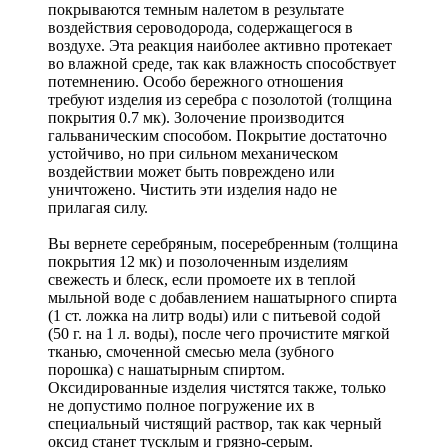
покрываются темным налетом в результате
воздействия сероводорода, содержащегося в
воздухе. Эта реакция наиболее активно протекает
во влажной среде, так как влажность способствует
потемнению. Особо бережного отношения
требуют изделия из серебра с позолотой (толщина
покрытия 0.7 мк). Золочение производится
гальваническим способом. Покрытие достаточно
устойчиво, но при сильном механическом
воздействии может быть повреждено или
уничтожено. Чистить эти изделия надо не
прилагая силу.
Вы вернете серебряным, посеребренным (толщина
покрытия 12 мк) и позолоченным изделиям
свежесть и блеск, если промоете их в теплой
мыльной воде с добавлением нашатырного спирта
(1 ст. ложка на литр воды) или с питьевой содой
(50 г. на 1 л. воды), после чего прочистите мягкой
тканью, смоченной смесью мела (зубного
порошка) с нашатырным спиртом.
Оксидированные изделия чистятся также, только
не допустимо полное погружение их в
специальный чистящий раствор, так как черный
оксид станет тусклым и грязно-серым.