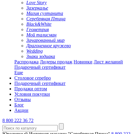
Love Story
Зазеркалье
Магия султанита
Серебряная Птица
Black&White
Геометрия
Мой талисман
Зачарованный мир
Драгоценное кружево
Wedding
Знаки зодиака
Распродажа
Лидеры продаж
Новинки
Лист желаний
Подарочный сертификат
Еще
Столовое серебро
Подарочный сертификат
Продажи оптом
Условия покупки
Отзывы
Блог
Акции
8 800 222 36 72
Ювелирный Интернет-магазин "Серебряная Птица"
8 800 222