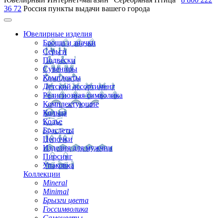
36 72
Россия
пункты выдачи вашего города
Ювелирные изделия
Броши и значки
Серьги
Подвески
Сувениры
Комплекты
Детский ассортимент
Религиозная символика
Комплектующие
Кольца
Колье
Браслеты
Цепочки
Изделия для мужчин
Пирсинг
Упаковка
Коллекции
Mineral
Minimal
Брызги цвета
Госсимволика
Самоцветы