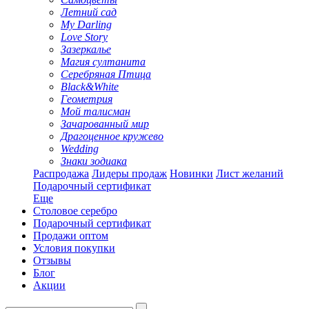
Летний сад
My Darling
Love Story
Зазеркалье
Магия султанита
Серебряная Птица
Black&White
Геометрия
Мой талисман
Зачарованный мир
Драгоценное кружево
Wedding
Знаки зодиака
Распродажа
Лидеры продаж
Новинки
Лист желаний
Подарочный сертификат
Еще
Столовое серебро
Подарочный сертификат
Продажи оптом
Условия покупки
Отзывы
Блог
Акции