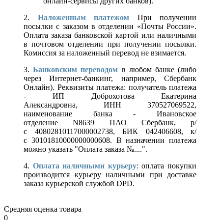
онлайн-сервисы других банков).
2.
Наложенным платежом
При получении
посылки с заказом в отделении «Почты России».
Оплата заказа банковской картой или наличными
в почтовом отделении при получении посылки.
Комиссия за наложенный перевод не взимается.
3.
Банковским переводом
в любом банке (либо
через Интернет-банкинг, например, Сбербанк
Онлайн). Реквизиты платежа: получатель платежа
- ИП Доброхотова Екатерина
Александровна, ИНН 370527069522,
наименование банка - Ивановское
отделение N8639 ПАО Сбербанк, р/
с 40802810117000002738, БИК 042406608, к/
с 30101810000000000608. В назначении платежа
можно указать "Оплата заказа №....".
4.
Оплата наличными курьеру
: оплата покупки
производится курьеру наличными при доставке
заказа курьерской службой DPD.
Средняя оценка товара
0