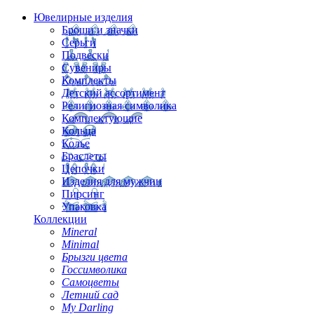
Ювелирные изделия
Броши и значки
Серьги
Подвески
Сувениры
Комплекты
Детский ассортимент
Религиозная символика
Комплектующие
Кольца
Колье
Браслеты
Цепочки
Изделия для мужчин
Пирсинг
Упаковка
Коллекции
Mineral
Minimal
Брызги цвета
Госсимволика
Самоцветы
Летний сад
My Darling