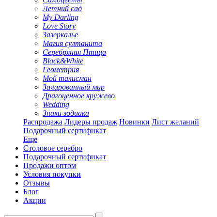
Летний сад
My Darling
Love Story
Зазеркалье
Магия султанита
Серебряная Птица
Black&White
Геометрия
Мой талисман
Зачарованный мир
Драгоценное кружево
Wedding
Знаки зодиака
Распродажа
Лидеры продаж
Новинки
Лист желаний
Подарочный сертификат
Еще
Столовое серебро
Подарочный сертификат
Продажи оптом
Условия покупки
Отзывы
Блог
Акции