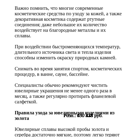
Важно помнить, что многие современные
косметические средства по уходу за кожей, а также
декоративная косметика содержат ртутные
соединения; даже небольшое их количество
воздействует на благородные металлы и их
сплавы.
При воздействии быстроменяющихся температур,
длительного источника света и тепла изделия
способны изменить окраску природных камней.
Снимать во время занятия спортом, косметических
процедур, в ванне, сауне, бассейне.
Специалисты обычно рекомендуют чистить
ювелирные украшения не менее одного раза в
месяц, а также регулярно протирать фланелевой
салфеткой.
Правила ухода за ювелирными изделиями из
Розн.:
Розн.:
Розн.:
Розн.:
Розн.:
Розн.:
Розн.:
Розн.:
Розн.:
Розн.:
Розн.:
Розн.:
Розн.:
Розн.:
Розн.:
Розн.:
Розн.:
450
450
450
450
450
450
450
450
630
630
630
630
630
630
630
630
630
338
338
338
338
338
338
338
338
473
473
473
473
473
473
473
473
473
руб.
руб.
руб.
руб.
руб.
руб.
руб.
руб.
руб.
руб.
руб.
руб.
руб.
руб.
руб.
руб.
руб.
золота
Ювелирные сплавы высокой пробы золота и
серебра достаточно мягкие, поэтому легко теряют