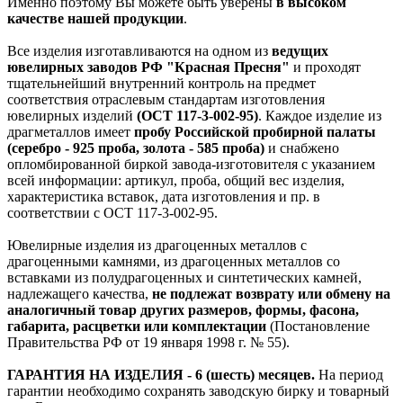
Именно поэтому Вы можете быть уверены
в высоком
качестве нашей продукции
.
Все изделия изготавливаются на одном из
ведущих
ювелирных заводов РФ "Красная Пресня"
и проходят
тщательнейший внутренний контроль на предмет
соответствия отраслевым стандартам изготовления
ювелирных изделий
(ОСТ 117-3-002-95)
. Каждое изделие из
драгметаллов имеет
пробу Российской пробирной палаты
(серебро - 925 проба, золота - 585 проба)
и снабжено
опломбированной биркой завода-изготовителя с указанием
всей информации: артикул, проба, общий вес изделия,
характеристика вставок, дата изготовления и пр. в
соответствии с ОСТ 117-3-002-95.
Ювелирные изделия из драгоценных металлов с
драгоценными камнями, из драгоценных металлов со
вставками из полудрагоценных и синтетических камней,
надлежащего качества,
не подлежат возврату или обмену на
аналогичный товар других размеров, формы, фасона,
габарита, расцветки или комплектации
(Постановление
Правительства РФ от 19 января 1998 г. № 55).
ГАРАНТИЯ НА ИЗДЕЛИЯ - 6 (шесть) месяцев.
На период
гарантии необходимо сохранять заводскую бирку и товарный