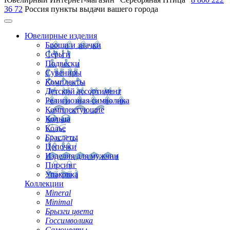
36 72
Россия
пункты выдачи вашего города
Ювелирные изделия
Броши и значки
Серьги
Подвески
Сувениры
Комплекты
Детский ассортимент
Религиозная символика
Комплектующие
Кольца
Колье
Браслеты
Цепочки
Изделия для мужчин
Пирсинг
Упаковка
Коллекции
Mineral
Minimal
Брызги цвета
Госсимволика
Самоцветы