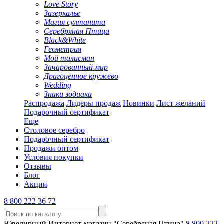
Love Story
Зазеркалье
Магия султанита
Серебряная Птица
Black&White
Геометрия
Мой талисман
Зачарованный мир
Драгоценное кружево
Wedding
Знаки зодиака
Распродажа
Лидеры продаж
Новинки
Лист желаний
Подарочный сертификат
Еще
Столовое серебро
Подарочный сертификат
Продажи оптом
Условия покупки
Отзывы
Блог
Акции
8 800 222 36 72
Ювелирный Интернет-магазин "Серебряная Птица"
8 800 222