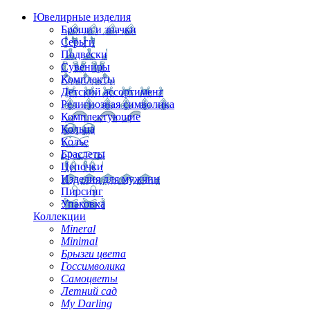
Ювелирные изделия
Броши и значки
Серьги
Подвески
Сувениры
Комплекты
Детский ассортимент
Религиозная символика
Комплектующие
Кольца
Колье
Браслеты
Цепочки
Изделия для мужчин
Пирсинг
Упаковка
Коллекции
Mineral
Minimal
Брызги цвета
Госсимволика
Самоцветы
Летний сад
My Darling