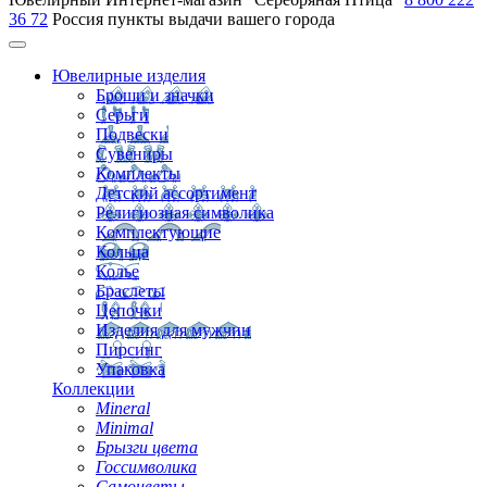
36 72
Россия
пункты выдачи вашего города
Ювелирные изделия
Броши и значки
Серьги
Подвески
Сувениры
Комплекты
Детский ассортимент
Религиозная символика
Комплектующие
Кольца
Колье
Браслеты
Цепочки
Изделия для мужчин
Пирсинг
Упаковка
Коллекции
Mineral
Minimal
Брызги цвета
Госсимволика
Самоцветы