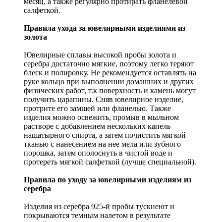
месяц, а также регулярно протирать фланелевой
салфеткой.
Правила ухода за ювелирными изделиями из
золота
Ювелирные сплавы высокой пробы золота и
серебра достаточно мягкие, поэтому легко теряют
блеск и полировку. Не рекомендуется оставлять на
руке кольцо при выполнении домашних и других
физических работ, т.к поверхность и камень могут
получить царапины. Сняв ювелирное изделие,
протрите его замшей или фланелью. Также
изделия можно освежить, промыв в мыльном
растворе с добавлением нескольких капель
нашатырного спирта, а затем почистить мягкой
тканью с нанесением на нее мела или зубного
порошка, затем ополоснуть в чистой воде и
протереть мягкой салфеткой (лучше специальной).
Правила по уходу за ювелирными изделиям из
серебра
Изделия из серебра 925-й пробы тускнеют и
покрываются темным налетом в результате