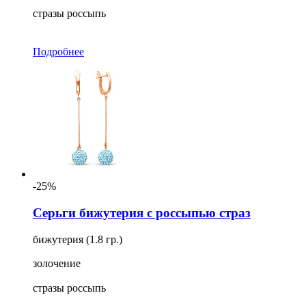
стразы россыпь
Подробнее
-25%
Серьги бижутерия с россыпью страз
бижутерия (1.8 гр.)
золочение
стразы россыпь