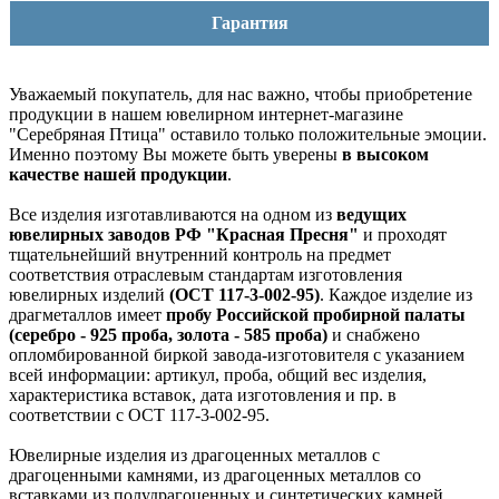
Гарантия
Уважаемый покупатель, для нас важно, чтобы приобретение
продукции в нашем ювелирном интернет-магазине
"Серебряная Птица" оставило только положительные эмоции.
Именно поэтому Вы можете быть уверены
в высоком
качестве нашей продукции
.
Все изделия изготавливаются на одном из
ведущих
ювелирных заводов РФ "Красная Пресня"
и проходят
тщательнейший внутренний контроль на предмет
соответствия отраслевым стандартам изготовления
ювелирных изделий
(ОСТ 117-3-002-95)
. Каждое изделие из
драгметаллов имеет
пробу Российской пробирной палаты
(серебро - 925 проба, золота - 585 проба)
и снабжено
опломбированной биркой завода-изготовителя с указанием
всей информации: артикул, проба, общий вес изделия,
характеристика вставок, дата изготовления и пр. в
соответствии с ОСТ 117-3-002-95.
Ювелирные изделия из драгоценных металлов с
драгоценными камнями, из драгоценных металлов со
вставками из полудрагоценных и синтетических камней,