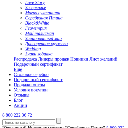
Love Story
Зазеркалье
Магия султанита
Серебряная Птица
Black&White
Геометрия
Мой талисман
Зачарованный мир
Драгоценное кружево
Wedding
Знаки зодиака
Распродажа
Лидеры продаж
Новинки
Лист желаний
Подарочный сертификат
Еще
Столовое серебро
Подарочный сертификат
Продажи оптом
Условия покупки
Отзывы
Блог
Акции
8 800 222 36 72
Ювелирный Интернет-магазин "Серебряная Птица"
8 800 222