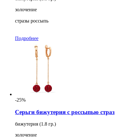
золочение
стразы россыпь
Подробнее
-25%
Серьги бижутерия с россыпью страз
бижутерия (1.8 гр.)
золочение