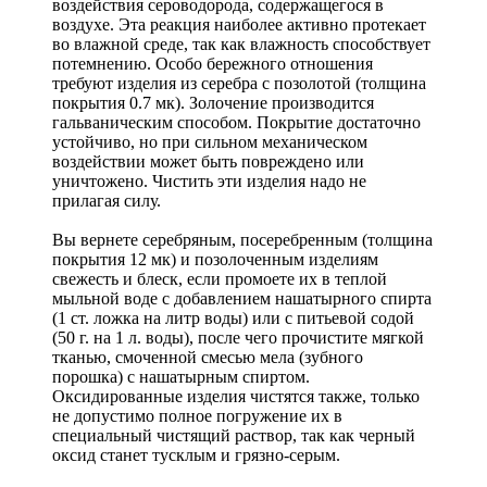
воздействия сероводорода, содержащегося в
воздухе. Эта реакция наиболее активно протекает
во влажной среде, так как влажность способствует
потемнению. Особо бережного отношения
требуют изделия из серебра с позолотой (толщина
покрытия 0.7 мк). Золочение производится
гальваническим способом. Покрытие достаточно
устойчиво, но при сильном механическом
воздействии может быть повреждено или
уничтожено. Чистить эти изделия надо не
прилагая силу.
Вы вернете серебряным, посеребренным (толщина
покрытия 12 мк) и позолоченным изделиям
свежесть и блеск, если промоете их в теплой
мыльной воде с добавлением нашатырного спирта
(1 ст. ложка на литр воды) или с питьевой содой
(50 г. на 1 л. воды), после чего прочистите мягкой
тканью, смоченной смесью мела (зубного
порошка) с нашатырным спиртом.
Оксидированные изделия чистятся также, только
не допустимо полное погружение их в
специальный чистящий раствор, так как черный
оксид станет тусклым и грязно-серым.