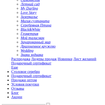
Летний сад
My Darling
Love Story
Зазеркалье
Магия султанита
Серебряная Птица
Black&White
Геометрия
Мой талисман
Зачарованный мир
Драгоценное кружево
Wedding
Знаки зодиака
Распродажа
Лидеры продаж
Новинки
Лист желаний
Подарочный сертификат
Еще
Столовое серебро
Подарочный сертификат
Продажи оптом
Условия покупки
Отзывы
Блог
Акции