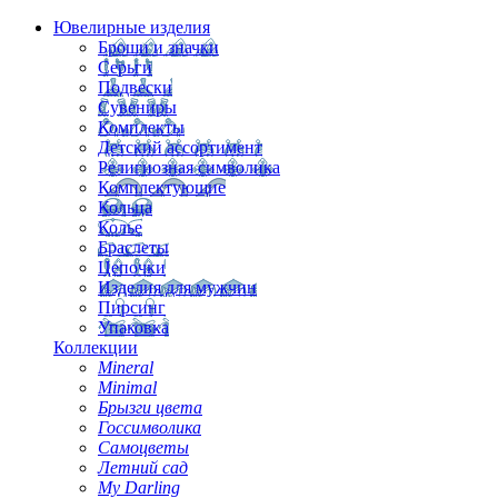
Ювелирные изделия
Броши и значки
Серьги
Подвески
Сувениры
Комплекты
Детский ассортимент
Религиозная символика
Комплектующие
Кольца
Колье
Браслеты
Цепочки
Изделия для мужчин
Пирсинг
Упаковка
Коллекции
Mineral
Minimal
Брызги цвета
Госсимволика
Самоцветы
Летний сад
My Darling