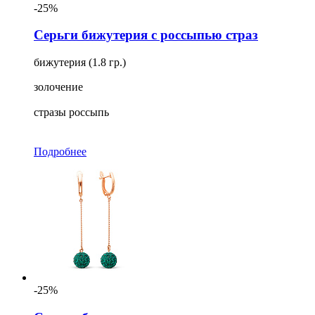
-25%
Серьги бижутерия с россыпью страз
бижутерия (1.8 гр.)
золочение
стразы россыпь
Подробнее
-25%