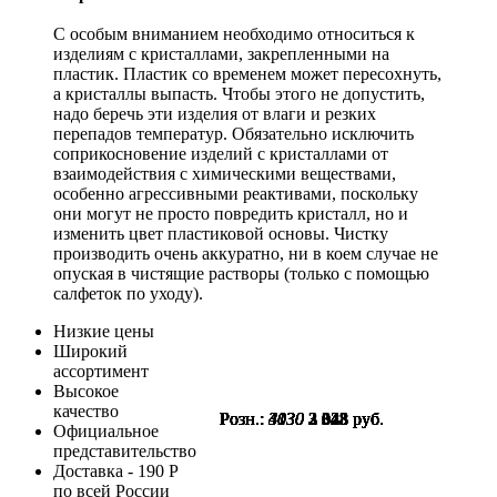
С особым вниманием необходимо относиться к
изделиям с кристаллами, закрепленными на
пластик. Пластик со временем может пересохнуть,
а кристаллы выпасть. Чтобы этого не допустить,
надо беречь эти изделия от влаги и резких
перепадов температур. Обязательно исключить
соприкосновение изделий с кристаллами от
взаимодействия с химическими веществами,
особенно агрессивными реактивами, поскольку
они могут не просто повредить кристалл, но и
изменить цвет пластиковой основы. Чистку
производить очень аккуратно, ни в коем случае не
опуская в чистящие растворы (только с помощью
салфеток по уходу).
Низкие цены
Широкий
ассортимент
Высокое
качество
Розн.:
Розн.:
Розн.:
Розн.:
Розн.:
Розн.:
Розн.:
Розн.:
Розн.:
Розн.:
Розн.:
Розн.:
3130
3130
3130
3130
3130
4030
4030
4030
4030
4030
4030
4030
2 348
2 348
2 348
2 348
2 348
3 023
3 023
3 023
3 023
3 023
3 023
3 023
руб.
руб.
руб.
руб.
руб.
руб.
руб.
руб.
руб.
руб.
руб.
руб.
Официальное
представительство
Доставка - 190 Р
по всей России