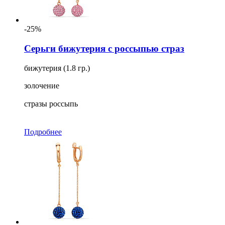
-25%
Серьги бижутерия с россыпью страз
бижутерия (1.8 гр.)
золочение
стразы россыпь
Подробнее