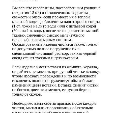
Вы вернете серебряным, посеребренным (толщина
покрытия 12 мк) и позолоченным изделиям
свежесть и блеск, если промоете их в теплой
мыльной воде с добавлением нашатырного спирта
(1 ст. ложка на литр воды) или с питьевой содой
(50 г. на 1 л. воды), после чего прочистите мягкой
тканью, смоченной смесью мела (зубного
порошка) с нашатырным спиртом.
Оксидированные изделия чистятся также, только
не допустимо полное погружение их в
специальный чистящий раствор, так как черный
оксид станет тусклым и грязно-серым.
Если изделие имеет вставки из жемчуга, коралла,
старайтесь не задевать при ручной чистке вставку,
чтобы избежать повреждения и по возможности
исключить полное погружение,чтобы избежать
изменения цвета вставки. Вставка фианит чистки
не боится, цвет не изменяет, ее нужно беречь
только от сколов.
Необходимо взять себе за правило после каждой
чистки, мытья или споласкивания обязательно
насухо вытирать серебряное изделие мягкой