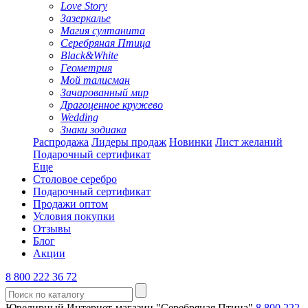
Love Story
Зазеркалье
Магия султанита
Серебряная Птица
Black&White
Геометрия
Мой талисман
Зачарованный мир
Драгоценное кружево
Wedding
Знаки зодиака
Распродажа
Лидеры продаж
Новинки
Лист желаний
Подарочный сертификат
Еще
Столовое серебро
Подарочный сертификат
Продажи оптом
Условия покупки
Отзывы
Блог
Акции
8 800 222 36 72
Ювелирный Интернет-магазин "Серебряная Птица"
8 800 222