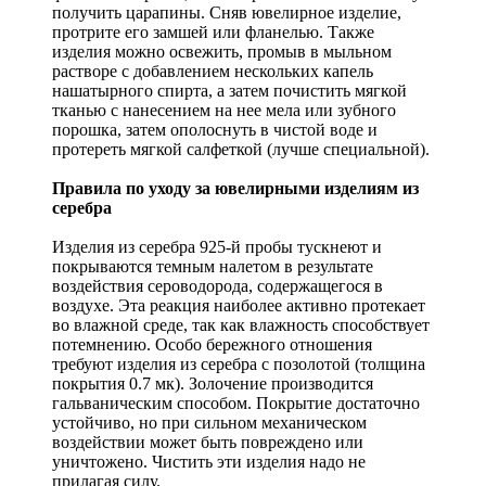
получить царапины. Сняв ювелирное изделие,
протрите его замшей или фланелью. Также
изделия можно освежить, промыв в мыльном
растворе с добавлением нескольких капель
нашатырного спирта, а затем почистить мягкой
тканью с нанесением на нее мела или зубного
порошка, затем ополоснуть в чистой воде и
протереть мягкой салфеткой (лучше специальной).
Правила по уходу за ювелирными изделиям из
серебра
Изделия из серебра 925-й пробы тускнеют и
покрываются темным налетом в результате
воздействия сероводорода, содержащегося в
воздухе. Эта реакция наиболее активно протекает
во влажной среде, так как влажность способствует
потемнению. Особо бережного отношения
требуют изделия из серебра с позолотой (толщина
покрытия 0.7 мк). Золочение производится
гальваническим способом. Покрытие достаточно
устойчиво, но при сильном механическом
воздействии может быть повреждено или
уничтожено. Чистить эти изделия надо не
прилагая силу.