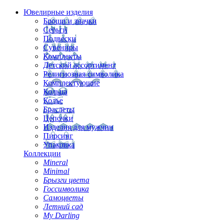
Ювелирные изделия
Броши и значки
Серьги
Подвески
Сувениры
Комплекты
Детский ассортимент
Религиозная символика
Комплектующие
Кольца
Колье
Браслеты
Цепочки
Изделия для мужчин
Пирсинг
Упаковка
Коллекции
Mineral
Minimal
Брызги цвета
Госсимволика
Самоцветы
Летний сад
My Darling