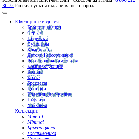
36 72
Россия
пункты выдачи вашего города
Ювелирные изделия
Броши и значки
Серьги
Подвески
Сувениры
Комплекты
Детский ассортимент
Религиозная символика
Комплектующие
Кольца
Колье
Браслеты
Цепочки
Изделия для мужчин
Пирсинг
Упаковка
Коллекции
Mineral
Minimal
Брызги цвета
Госсимволика
Самоцветы