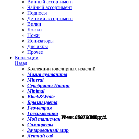
Винный ассортимент
Чайный ассортимент
Подносы
Детский ассортимент
Вилки
Ложки
Ножи
Ионизаторы
Для икры
Прочее
Коллекции
Назад
Коллекции ювелирных изделий
Магия султанита
Mineral
Серебряная Птица
Minimal
Black&White
Брызги цвета
Геометрия
Госсимволика
Розн.:
Розн.:
Розн.:
Розн.:
Розн.:
Розн.:
3040
3550
3620
4200
4200
1180
2 280
2 663
2 715
3 150
3 150
885
руб.
руб.
руб.
руб.
руб.
руб.
Мой талисман
Самоцветы
Зачарованный мир
Летний сад