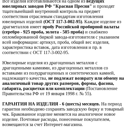
Все изделия изготавливаются на одном из
ведущих
ювелирных заводов РФ "Красная Пресня"
и проходят
тщательнейший внутренний контроль на предмет
соответствия отраслевым стандартам изготовления
ювелирных изделий
(ОСТ 117-3-002-95)
. Каждое изделие из
драгметаллов имеет
пробу Российской пробирной палаты
(серебро - 925 проба, золота - 585 проба)
и снабжено
опломбированной биркой завода-изготовителя с указанием
всей информации: артикул, проба, общий вес изделия,
характеристика вставок, дата изготовления и пр. в
соответствии с ОСТ 117-3-002-95.
Ювелирные изделия из драгоценных металлов с
драгоценными камнями, из драгоценных металлов со
вставками из полудрагоценных и синтетических камней,
надлежащего качества,
не подлежат возврату или обмену на
аналогичный товар других размеров, формы, фасона,
габарита, расцветки или комплектации
(Постановление
Правительства РФ от 19 января 1998 г. № 55).
ГАРАНТИЯ НА ИЗДЕЛИЯ - 6 (шесть) месяцев.
На период
гарантии необходимо сохранять заводскую бирку и товарный
чек. Бракованное изделие меняется на аналогичное новое
изделие. Почтовые расходы, понесенные покупателем,
возмещаются за счет Интернет-магазина.