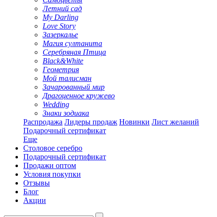
Летний сад
My Darling
Love Story
Зазеркалье
Магия султанита
Серебряная Птица
Black&White
Геометрия
Мой талисман
Зачарованный мир
Драгоценное кружево
Wedding
Знаки зодиака
Распродажа
Лидеры продаж
Новинки
Лист желаний
Подарочный сертификат
Еще
Столовое серебро
Подарочный сертификат
Продажи оптом
Условия покупки
Отзывы
Блог
Акции