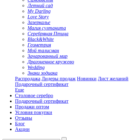
Летний сад
My Darling
Love Story
Зазеркалье
Магия султанита
Серебряная Птица
Black&White
Геометрия
Мой талисман
Зачарованный мир
Драгоценное кружево
Wedding
Знаки зодиака
Распродажа
Лидеры продаж
Новинки
Лист желаний
Подарочный сертификат
Еще
Столовое серебро
Подарочный сертификат
Продажи оптом
Условия покупки
Отзывы
Блог
Акции