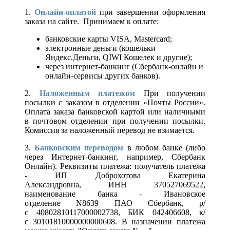
1.
Онлайн-оплатой
при завершении оформления
заказа на сайте. Принимаем к оплате:
банковские карты VISA, Mastercard;
электронные деньги (кошельки
Яндекс.Деньги, QIWI Кошелек и другие);
через интернет-банкинг (Сбербанк-онлайн и
онлайн-сервисы других банков).
2.
Наложенным платежом
При получении
посылки с заказом в отделении «Почты России».
Оплата заказа банковской картой или наличными
в почтовом отделении при получении посылки.
Комиссия за наложенный перевод не взимается.
3.
Банковским переводом
в любом банке (либо
через Интернет-банкинг, например, Сбербанк
Онлайн). Реквизиты платежа: получатель платежа
- ИП Доброхотова Екатерина
Александровна, ИНН 370527069522,
наименование банка - Ивановское
отделение N8639 ПАО Сбербанк, р/
с 40802810117000002738, БИК 042406608, к/
с 30101810000000000608. В назначении платежа