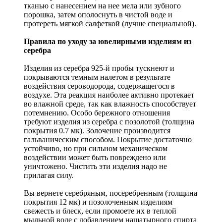
тканью с нанесением на нее мела или зубного
порошка, затем ополоснуть в чистой воде и
протереть мягкой салфеткой (лучше специальной).
Правила по уходу за ювелирными изделиям из
серебра
Изделия из серебра 925-й пробы тускнеют и
покрываются темным налетом в результате
воздействия сероводорода, содержащегося в
воздухе. Эта реакция наиболее активно протекает
во влажной среде, так как влажность способствует
потемнению. Особо бережного отношения
требуют изделия из серебра с позолотой (толщина
покрытия 0.7 мк). Золочение производится
гальваническим способом. Покрытие достаточно
устойчиво, но при сильном механическом
воздействии может быть повреждено или
уничтожено. Чистить эти изделия надо не
прилагая силу.
Вы вернете серебряным, посеребренным (толщина
покрытия 12 мк) и позолоченным изделиям
свежесть и блеск, если промоете их в теплой
мыльной воде с добавлением нашатырного спирта