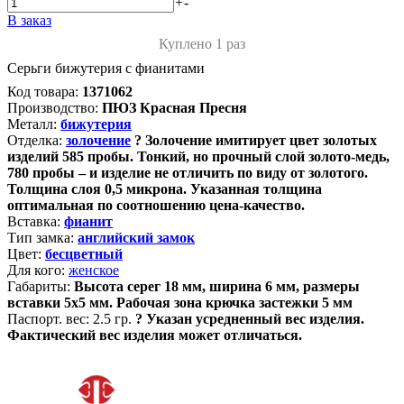
+
-
В заказ
Куплено 1 раз
Серьги бижутерия с фианитами
Код товара:
1371062
Производство:
ПЮЗ Красная Пресня
Металл:
бижутерия
Отделка:
золочение
?
Золочение имитирует цвет золотых
изделий 585 пробы. Тонкий, но прочный слой золото-медь,
780 пробы – и изделие не отличить по виду от золотого.
Толщина слоя 0,5 микрона. Указанная толщина
оптимальная по соотношению цена-качество.
Вставка:
фианит
Тип замка:
английский замок
Цвет:
бесцветный
Для кого:
женское
Габариты:
Высота серег 18 мм, ширина 6 мм, размеры
вставки 5х5 мм. Рабочая зона крючка застежки 5 мм
Паспорт. вес:
2.5 гр.
?
Указан усредненный вес изделия.
Фактический вес изделия может отличаться.