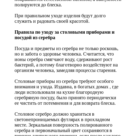
полируются до блеска.
При правильном уходе изделия будут долго
служить и радовать своей красотой.
Правила по уходу за столовыми приборами и
посудой из серебра
Посуда и предметы из серебра не только роскошь,
но и забота о здоровье человека. Считается, что
ионы серебра смягчают воду, сдерживают рост
бактерий, а потому благотворно воздействуют на
организм человека, замедляя процессы старения.
Столовые приборы из серебра требуют особого
внимания и ухода. Издавна, в богатых домах , где
люди использовали на кухне благородную
серебряную посуду, было принято периодически
ее чистить от потемнения и для возврата блеска.
Столовое серебро должно храниться в
светонепроницаемых футлярах в прохладном
месте. Зеркальная поверхность полированного
серебра и первоначальный цвет сохраняются в
течение длительного времени, если после каждого