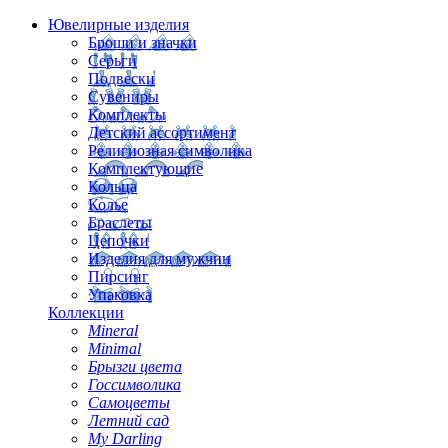
Ювелирные изделия
Броши и значки
Серьги
Подвески
Сувениры
Комплекты
Детский ассортимент
Религиозная символика
Комплектующие
Кольца
Колье
Браслеты
Цепочки
Изделия для мужчин
Пирсинг
Упаковка
Коллекции
Mineral
Minimal
Брызги цвета
Госсимволика
Самоцветы
Летний сад
My Darling