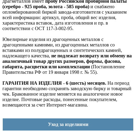
драгметаллов имеет
пробу Российской пробирной палаты
(серебро - 925 проба, золота - 585 проба)
и снабжено
опломбированной биркой завода-изготовителя с указанием
всей информации: артикул, проба, общий вес изделия,
характеристика вставок, дата изготовления и пр. в
соответствии с ОСТ 117-3-002-95.
Ювелирные изделия из драгоценных металлов с
драгоценными камнями, из драгоценных металлов со
вставками из полудрагоценных и синтетических камней,
надлежащего качества,
не подлежат возврату или обмену на
аналогичный товар других размеров, формы, фасона,
габарита, расцветки или комплектации
(Постановление
Правительства РФ от 19 января 1998 г. № 55).
ГАРАНТИЯ НА ИЗДЕЛИЯ - 6 (шесть) месяцев.
На период
гарантии необходимо сохранять заводскую бирку и товарный
чек. Бракованное изделие меняется на аналогичное новое
изделие. Почтовые расходы, понесенные покупателем,
возмещаются за счет Интернет-магазина.
Уход за изделиями