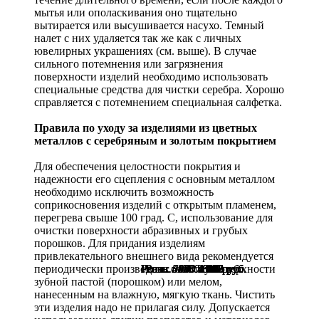
мытья или ополаскивания оно тщательно
вытирается или высушивается насухо. Темный
налет с них удаляется так же как с личных
ювелирных украшениях (см. выше). В случае
сильного потемнения или загрязнения
поверхности изделий необходимо использовать
специальные средства для чистки серебра. Хорошо
справляется с потемнением специальная салфетка.
Правила по уходу за изделиями из цветных
металлов с серебряным и золотым покрытием
Для обеспечения целостности покрытия и
надежности его сцепления с основным металлом
необходимо исключить возможность
соприкосновения изделий с открытым пламенем,
перегрева свыше 100 град. С, использование для
очистки поверхности абразивных и грубых
порошков. Для придания изделиям
привлекательного внешнего вида рекомендуется
периодически производить очистку поверхности
Розн.:
Розн.:
Розн.:
Розн.:
Розн.:
Розн.:
Розн.:
Розн.:
Розн.:
Розн.:
Розн.:
5470
5010
6300
5440
4950
3060
3340
3290
1700
1550
1180
4 103
3 758
4 725
4 080
3 713
2 295
2 505
2 468
625
884
806
руб.
руб.
руб.
руб.
руб.
руб.
руб.
руб.
руб.
руб.
руб.
зубной пастой (порошком) или мелом,
нанесенным на влажную, мягкую ткань. Чистить
эти изделия надо не прилагая силу. Допускается