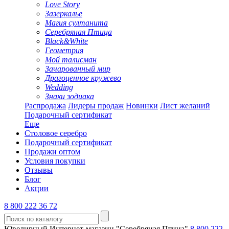
Love Story
Зазеркалье
Магия султанита
Серебряная Птица
Black&White
Геометрия
Мой талисман
Зачарованный мир
Драгоценное кружево
Wedding
Знаки зодиака
Распродажа
Лидеры продаж
Новинки
Лист желаний
Подарочный сертификат
Еще
Столовое серебро
Подарочный сертификат
Продажи оптом
Условия покупки
Отзывы
Блог
Акции
8 800 222 36 72
Ювелирный Интернет-магазин "Серебряная Птица"
8 800 222