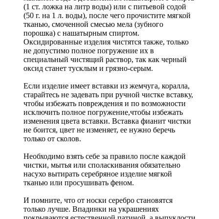
(1 ст. ложка на литр воды) или с питьевой содой
(50 г. на 1 л. воды), после чего прочистите мягкой
тканью, смоченной смесью мела (зубного
порошка) с нашатырным спиртом.
Оксидированные изделия чистятся также, только
не допустимо полное погружение их в
специальный чистящий раствор, так как черный
оксид станет тусклым и грязно-серым.
Если изделие имеет вставки из жемчуга, коралла,
старайтесь не задевать при ручной чистке вставку,
чтобы избежать повреждения и по возможности
исключить полное погружение,чтобы избежать
изменения цвета вставки. Вставка фианит чистки
не боится, цвет не изменяет, ее нужно беречь
только от сколов.
Необходимо взять себе за правило после каждой
чистки, мытья или споласкивания обязательно
насухо вытирать серебряное изделие мягкой
тканью или просушивать феном.
И помните, что от носки серебро становятся
только лучше. Впадинки на украшениях
покрываются естественной патиной, а выпуклости