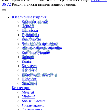
36 72
Россия
пункты выдачи вашего города
Ювелирные изделия
Броши и значки
Серьги
Подвески
Сувениры
Комплекты
Детский ассортимент
Религиозная символика
Комплектующие
Кольца
Колье
Браслеты
Цепочки
Изделия для мужчин
Пирсинг
Упаковка
Коллекции
Mineral
Minimal
Брызги цвета
Госсимволика
Самоцветы