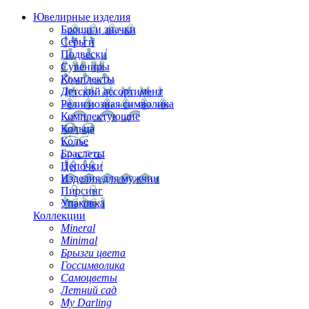
Ювелирные изделия
Броши и значки
Серьги
Подвески
Сувениры
Комплекты
Детский ассортимент
Религиозная символика
Комплектующие
Кольца
Колье
Браслеты
Цепочки
Изделия для мужчин
Пирсинг
Упаковка
Коллекции
Mineral
Minimal
Брызги цвета
Госсимволика
Самоцветы
Летний сад
My Darling