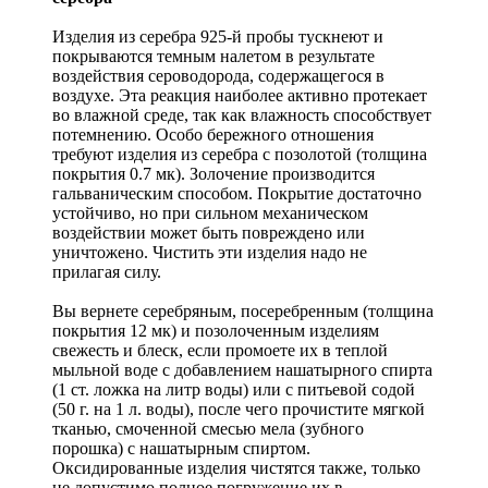
Изделия из серебра 925-й пробы тускнеют и
покрываются темным налетом в результате
воздействия сероводорода, содержащегося в
воздухе. Эта реакция наиболее активно протекает
во влажной среде, так как влажность способствует
потемнению. Особо бережного отношения
требуют изделия из серебра с позолотой (толщина
покрытия 0.7 мк). Золочение производится
гальваническим способом. Покрытие достаточно
устойчиво, но при сильном механическом
воздействии может быть повреждено или
уничтожено. Чистить эти изделия надо не
прилагая силу.
Вы вернете серебряным, посеребренным (толщина
покрытия 12 мк) и позолоченным изделиям
свежесть и блеск, если промоете их в теплой
мыльной воде с добавлением нашатырного спирта
(1 ст. ложка на литр воды) или с питьевой содой
(50 г. на 1 л. воды), после чего прочистите мягкой
тканью, смоченной смесью мела (зубного
порошка) с нашатырным спиртом.
Оксидированные изделия чистятся также, только
не допустимо полное погружение их в