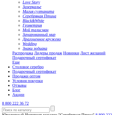
Love Story
Зазеркалье
Магия султанита
Серебряная Птица
Black&White
Геометрия
Мой талисман
Зачарованный мир
Драгоценное кружево
Wedding
Знаки зодиака
Распродажа
Лидеры продаж
Новинки
Лист желаний
Подарочный сертификат
Еще
Столовое серебро
Подарочный сертификат
Продажи оптом
Условия покупки
Отзывы
Блог
Акции
8 800 222 36 72
Ювелирный Интернет-магазин "Серебряная Птица"
8 800 222