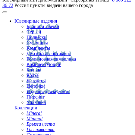
36 72
Россия
пункты выдачи вашего города
Ювелирные изделия
Броши и значки
Серьги
Подвески
Сувениры
Комплекты
Детский ассортимент
Религиозная символика
Комплектующие
Кольца
Колье
Браслеты
Цепочки
Изделия для мужчин
Пирсинг
Упаковка
Коллекции
Mineral
Minimal
Брызги цвета
Госсимволика
Самоцветы