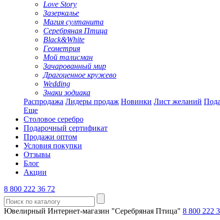
Love Story
Зазеркалье
Магия султанита
Серебряная Птица
Black&White
Геометрия
Мой талисман
Зачарованный мир
Драгоценное кружево
Wedding
Знаки зодиака
Распродажа
Лидеры продаж
Новинки
Лист желаний
Пода
Еще
Столовое серебро
Подарочный сертификат
Продажи оптом
Условия покупки
Отзывы
Блог
Акции
8 800 222 36 72
Ювелирный Интернет-магазин "Серебряная Птица"
8 800 222 