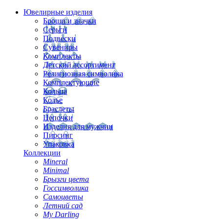
Ювелирные изделия
Броши и значки
Серьги
Подвески
Сувениры
Комплекты
Детский ассортимент
Религиозная символика
Комплектующие
Кольца
Колье
Браслеты
Цепочки
Изделия для мужчин
Пирсинг
Упаковка
Коллекции
Mineral
Minimal
Брызги цвета
Госсимволика
Самоцветы
Летний сад
My Darling