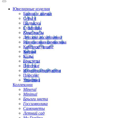
Ювелирные изделия
Броши и значки
Серьги
Подвески
Сувениры
Комплекты
Детский ассортимент
Религиозная символика
Комплектующие
Кольца
Колье
Браслеты
Цепочки
Изделия для мужчин
Пирсинг
Упаковка
Коллекции
Mineral
Minimal
Брызги цвета
Госсимволика
Самоцветы
Летний сад
My Darling