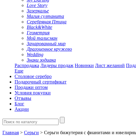
Love Story
Зазеркалье
Магия султанита
Серебряная Птица
Black&White
Геометрия
Мой талисман
Зачарованный мир
Драгоценное кружево
Wedding
Знаки зодиака
Распродажа
Лидеры продаж
Новинки
Лист желаний
Пода
Еще
Столовое серебро
Подарочный сертификат
Продажи оптом
Условия покупки
Отзывы
Блог
Акции
Главная
>
Серьги
> Серьги бижутерия с фианитами и ювелирн