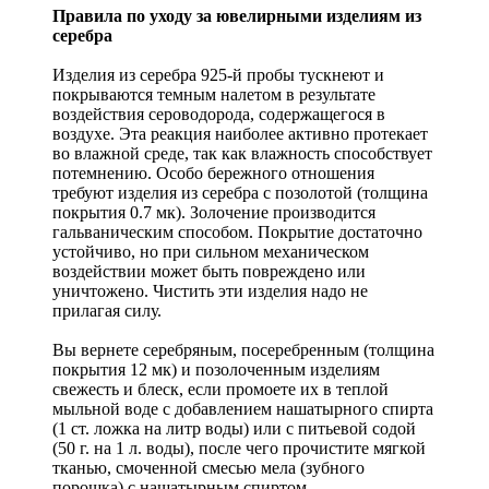
Правила по уходу за ювелирными изделиям из
серебра
Изделия из серебра 925-й пробы тускнеют и
покрываются темным налетом в результате
воздействия сероводорода, содержащегося в
воздухе. Эта реакция наиболее активно протекает
во влажной среде, так как влажность способствует
потемнению. Особо бережного отношения
требуют изделия из серебра с позолотой (толщина
покрытия 0.7 мк). Золочение производится
гальваническим способом. Покрытие достаточно
устойчиво, но при сильном механическом
воздействии может быть повреждено или
уничтожено. Чистить эти изделия надо не
прилагая силу.
Вы вернете серебряным, посеребренным (толщина
покрытия 12 мк) и позолоченным изделиям
свежесть и блеск, если промоете их в теплой
мыльной воде с добавлением нашатырного спирта
(1 ст. ложка на литр воды) или с питьевой содой
(50 г. на 1 л. воды), после чего прочистите мягкой
тканью, смоченной смесью мела (зубного
порошка) с нашатырным спиртом.