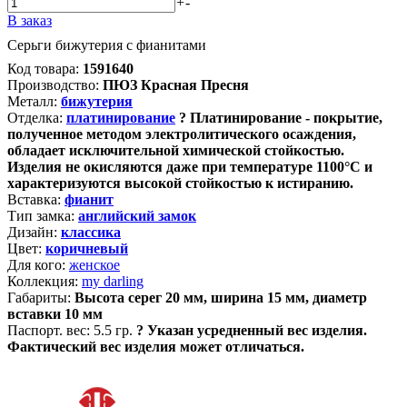
+
-
В заказ
Серьги бижутерия с фианитами
Код товара:
1591640
Производство:
ПЮЗ Красная Пресня
Металл:
бижутерия
Отделка:
платинирование
?
Платинирование - покрытие,
полученное методом электролитического осаждения,
обладает исключительной химической стойкостью.
Изделия не окисляются даже при температуре 1100°С и
характеризуются высокой стойкостью к истиранию.
Вставка:
фианит
Тип замка:
английский замок
Дизайн:
классика
Цвет:
коричневый
Для кого:
женское
Коллекция:
my darling
Габариты:
Высота серег 20 мм, ширина 15 мм, диаметр
вставки 10 мм
Паспорт. вес:
5.5 гр.
?
Указан усредненный вес изделия.
Фактический вес изделия может отличаться.