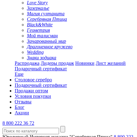
Love Story
Зазеркалье
Магия султанита
Серебряная Птица
Black&White
Геометрия
Мой талисман
Зачарованный мир
Драгоценное кружево
Wedding
Знаки зодиака
Распродажа
Лидеры продаж
Новинки
Лист желаний
Подарочный сертификат
Еще
Столовое серебро
Подарочный сертификат
Продажи оптом
Условия покупки
Отзывы
Блог
Акции
8 800 222 36 72
Ювелирный Интернет-магазин "Серебряная Птица"
8 800 222