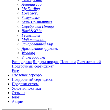
Летний сад
My Darling
Love Story
Зазеркалье
Магия султанита
Серебряная Птица
Black&White
Геометрия
Мой талисман
Зачарованный мир
Драгоценное кружево
Wedding
Знаки зодиака
Распродажа
Лидеры продаж
Новинки
Лист желаний
Подарочный сертификат
Еще
Столовое серебро
Подарочный сертификат
Продажи оптом
Условия покупки
Отзывы
Блог
Акции