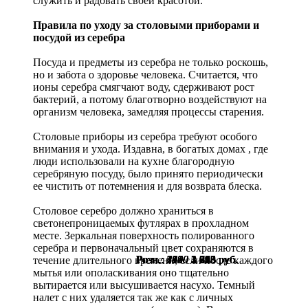
служить и радовать своей красотой.
Правила по уходу за столовыми приборами и
посудой из серебра
Посуда и предметы из серебра не только роскошь,
но и забота о здоровье человека. Считается, что
ионы серебра смягчают воду, сдерживают рост
бактерий, а потому благотворно воздействуют на
организм человека, замедляя процессы старения.
Столовые приборы из серебра требуют особого
внимания и ухода. Издавна, в богатых домах , где
люди использовали на кухне благородную
серебряную посуду, было принято периодически
ее чистить от потемнения и для возврата блеска.
Столовое серебро должно храниться в
светонепроницаемых футлярах в прохладном
месте. Зеркальная поверхность полированного
серебра и первоначальный цвет сохраняются в
Розн.:
Розн.:
Розн.:
Розн.:
Розн.:
Розн.:
Розн.:
Розн.:
Розн.:
Розн.:
Розн.:
Розн.:
3620
5190
5190
4300
3620
4840
2430
1650
2950
2950
2100
4110
3 083
2 715
3 893
3 893
3 225
2 715
3 630
1 823
1 238
2 213
2 213
1 575
руб.
руб.
руб.
руб.
руб.
руб.
руб.
руб.
руб.
руб.
руб.
руб.
течение длительного времени, если после каждого
мытья или ополаскивания оно тщательно
вытирается или высушивается насухо. Темный
налет с них удаляется так же как с личных