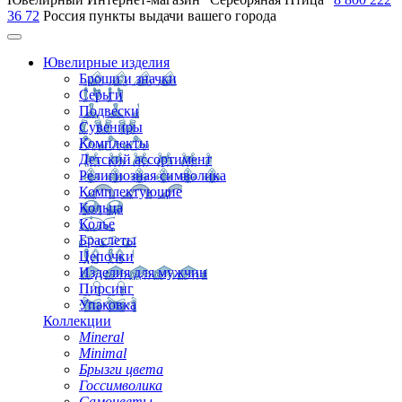
36 72
Россия
пункты выдачи вашего города
Ювелирные изделия
Броши и значки
Серьги
Подвески
Сувениры
Комплекты
Детский ассортимент
Религиозная символика
Комплектующие
Кольца
Колье
Браслеты
Цепочки
Изделия для мужчин
Пирсинг
Упаковка
Коллекции
Mineral
Minimal
Брызги цвета
Госсимволика
Самоцветы