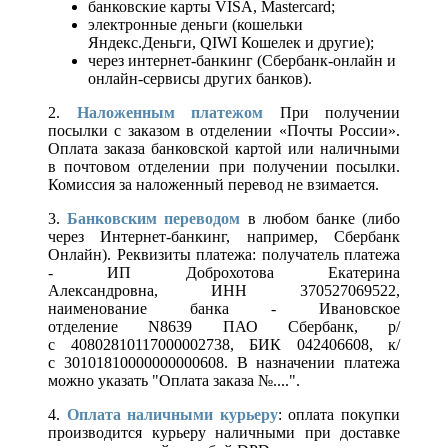
банковские карты VISA, Mastercard;
электронные деньги (кошельки
Яндекс.Деньги, QIWI Кошелек и другие);
через интернет-банкинг (Сбербанк-онлайн и
онлайн-сервисы других банков).
2.
Наложенным платежом
При получении
посылки с заказом в отделении «Почты России».
Оплата заказа банковской картой или наличными
в почтовом отделении при получении посылки.
Комиссия за наложенный перевод не взимается.
3.
Банковским переводом
в любом банке (либо
через Интернет-банкинг, например, Сбербанк
Онлайн). Реквизиты платежа: получатель платежа
- ИП Доброхотова Екатерина
Александровна, ИНН 370527069522,
наименование банка - Ивановское
отделение N8639 ПАО Сбербанк, р/
с 40802810117000002738, БИК 042406608, к/
с 30101810000000000608. В назначении платежа
можно указать "Оплата заказа №....".
4.
Оплата наличными курьеру
: оплата покупки
производится курьеру наличными при доставке