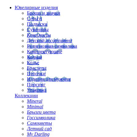
Ювелирные изделия
Броши и значки
Серьги
Подвески
Сувениры
Комплекты
Детский ассортимент
Религиозная символика
Комплектующие
Кольца
Колье
Браслеты
Цепочки
Изделия для мужчин
Пирсинг
Упаковка
Коллекции
Mineral
Minimal
Брызги цвета
Госсимволика
Самоцветы
Летний сад
My Darling