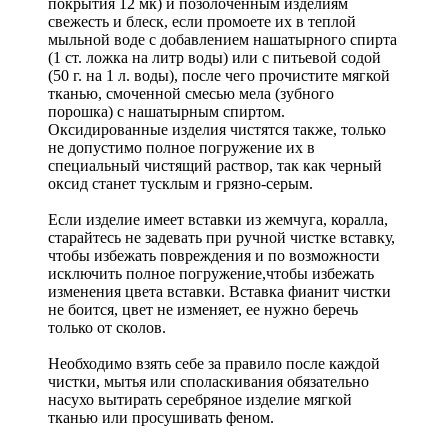
покрытия 12 мк) и позолоченным изделиям
свежесть и блеск, если промоете их в теплой
мыльной воде с добавлением нашатырного спирта
(1 ст. ложка на литр воды) или с питьевой содой
(50 г. на 1 л. воды), после чего прочистите мягкой
тканью, смоченной смесью мела (зубного
порошка) с нашатырным спиртом.
Оксидированные изделия чистятся также, только
не допустимо полное погружение их в
специальный чистящий раствор, так как черный
оксид станет тусклым и грязно-серым.
Если изделие имеет вставки из жемчуга, коралла,
старайтесь не задевать при ручной чистке вставку,
чтобы избежать повреждения и по возможности
исключить полное погружение,чтобы избежать
изменения цвета вставки. Вставка фианит чистки
не боится, цвет не изменяет, ее нужно беречь
только от сколов.
Необходимо взять себе за правило после каждой
чистки, мытья или споласкивания обязательно
насухо вытирать серебряное изделие мягкой
тканью или просушивать феном.