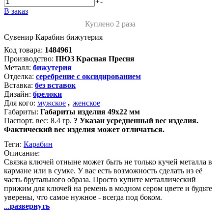
+
-
В заказ
Куплено 2 раза
Сувенир Карабин бижутерия
Код товара:
1484961
Производство:
ПЮЗ Красная Пресня
Металл:
бижутерия
Отделка:
серебрение с оксидированием
Вставка:
без вставок
Дизайн:
брелоки
Для кого:
мужское
,
женское
Габариты:
Габариты изделия 49х22 мм
Паспорт. вес:
8.4 гр.
?
Указан усредненный вес изделия.
Фактический вес изделия может отличаться.
Теги:
Карабин
Описание:
Связка ключей отныне может быть не только кучей металла в
кармане или в сумке. У вас есть возможность сделать из её
часть брутального образа. Просто купите металлический
прижим для ключей на ремень в модном сером цвете и будьте
уверены, что самое нужное - всегда под боком.
...
развернуть