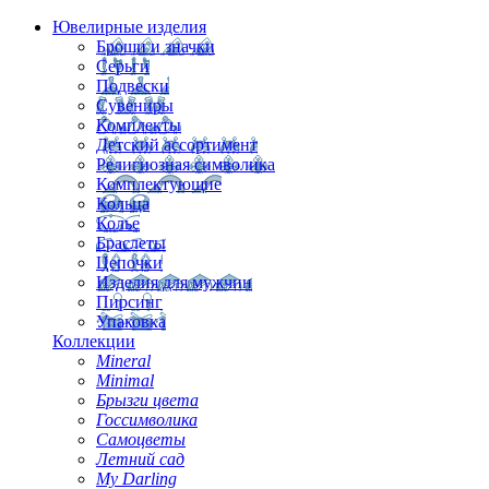
Ювелирные изделия
Броши и значки
Серьги
Подвески
Сувениры
Комплекты
Детский ассортимент
Религиозная символика
Комплектующие
Кольца
Колье
Браслеты
Цепочки
Изделия для мужчин
Пирсинг
Упаковка
Коллекции
Mineral
Minimal
Брызги цвета
Госсимволика
Самоцветы
Летний сад
My Darling