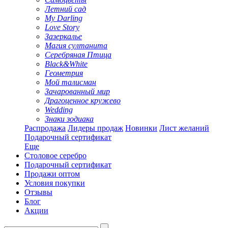
Летний сад
My Darling
Love Story
Зазеркалье
Магия султанита
Серебряная Птица
Black&White
Геометрия
Мой талисман
Зачарованный мир
Драгоценное кружево
Wedding
Знаки зодиака
Распродажа
Лидеры продаж
Новинки
Лист желаний
Подарочный сертификат
Еще
Столовое серебро
Подарочный сертификат
Продажи оптом
Условия покупки
Отзывы
Блог
Акции