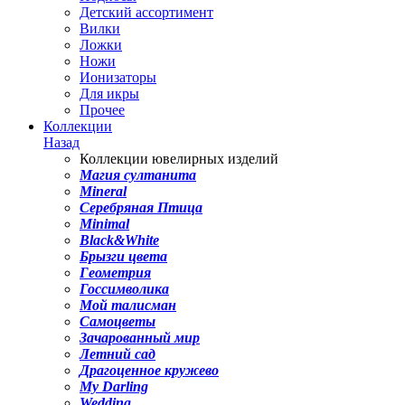
Детский ассортимент
Вилки
Ложки
Ножи
Ионизаторы
Для икры
Прочее
Коллекции
Назад
Коллекции ювелирных изделий
Магия султанита
Mineral
Серебряная Птица
Minimal
Black&White
Брызги цвета
Геометрия
Госсимволика
Мой талисман
Самоцветы
Зачарованный мир
Летний сад
Драгоценное кружево
My Darling
Wedding