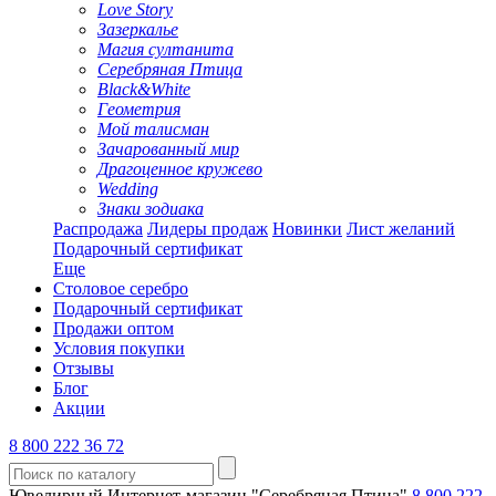
Love Story
Зазеркалье
Магия султанита
Серебряная Птица
Black&White
Геометрия
Мой талисман
Зачарованный мир
Драгоценное кружево
Wedding
Знаки зодиака
Распродажа
Лидеры продаж
Новинки
Лист желаний
Подарочный сертификат
Еще
Столовое серебро
Подарочный сертификат
Продажи оптом
Условия покупки
Отзывы
Блог
Акции
8 800 222 36 72
Ювелирный Интернет-магазин "Серебряная Птица"
8 800 222