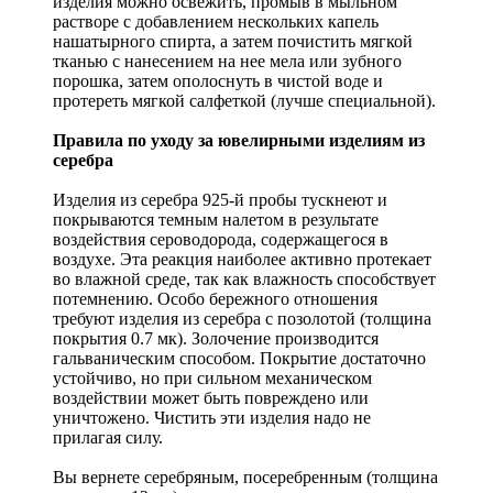
изделия можно освежить, промыв в мыльном
растворе с добавлением нескольких капель
нашатырного спирта, а затем почистить мягкой
тканью с нанесением на нее мела или зубного
порошка, затем ополоснуть в чистой воде и
протереть мягкой салфеткой (лучше специальной).
Правила по уходу за ювелирными изделиям из
серебра
Изделия из серебра 925-й пробы тускнеют и
покрываются темным налетом в результате
воздействия сероводорода, содержащегося в
воздухе. Эта реакция наиболее активно протекает
во влажной среде, так как влажность способствует
потемнению. Особо бережного отношения
требуют изделия из серебра с позолотой (толщина
покрытия 0.7 мк). Золочение производится
гальваническим способом. Покрытие достаточно
устойчиво, но при сильном механическом
воздействии может быть повреждено или
уничтожено. Чистить эти изделия надо не
прилагая силу.
Вы вернете серебряным, посеребренным (толщина