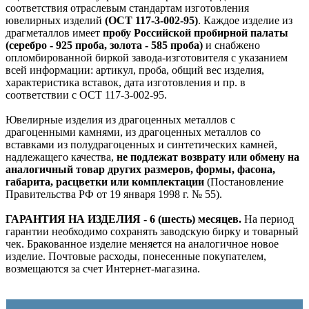
соответствия отраслевым стандартам изготовления
ювелирных изделий
(ОСТ 117-3-002-95)
. Каждое изделие из
драгметаллов имеет
пробу Российской пробирной палаты
(серебро - 925 проба, золота - 585 проба)
и снабжено
опломбированной биркой завода-изготовителя с указанием
всей информации: артикул, проба, общий вес изделия,
характеристика вставок, дата изготовления и пр. в
соответствии с ОСТ 117-3-002-95.
Ювелирные изделия из драгоценных металлов с
драгоценными камнями, из драгоценных металлов со
вставками из полудрагоценных и синтетических камней,
надлежащего качества,
не подлежат возврату или обмену на
аналогичный товар других размеров, формы, фасона,
габарита, расцветки или комплектации
(Постановление
Правительства РФ от 19 января 1998 г. № 55).
ГАРАНТИЯ НА ИЗДЕЛИЯ - 6 (шесть) месяцев.
На период
гарантии необходимо сохранять заводскую бирку и товарный
чек. Бракованное изделие меняется на аналогичное новое
изделие. Почтовые расходы, понесенные покупателем,
возмещаются за счет Интернет-магазина.