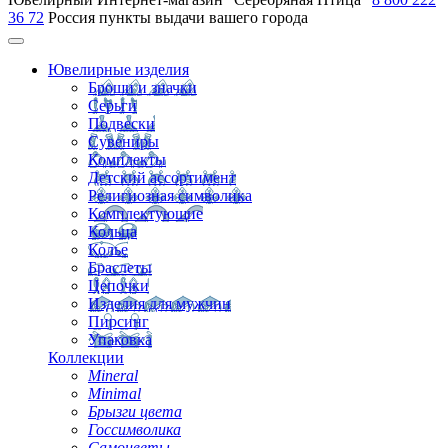
36 72
Россия
пункты выдачи вашего города
Ювелирные изделия
Броши и значки
Серьги
Подвески
Сувениры
Комплекты
Детский ассортимент
Религиозная символика
Комплектующие
Кольца
Колье
Браслеты
Цепочки
Изделия для мужчин
Пирсинг
Упаковка
Коллекции
Mineral
Minimal
Брызги цвета
Госсимволика
Самоцветы