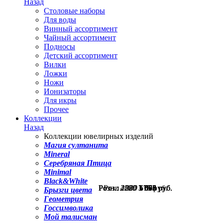
Назад
Столовые наборы
Для воды
Винный ассортимент
Чайный ассортимент
Подносы
Детский ассортимент
Вилки
Ложки
Ножи
Ионизаторы
Для икры
Прочее
Коллекции
Назад
Коллекции ювелирных изделий
Магия султанита
Mineral
Серебряная Птица
Minimal
Black&White
Розн.:
Розн.:
Розн.:
Розн.:
Розн.:
2220
2220
4000
2230
900
1 665
1 665
3 000
1 673
675
руб.
руб.
руб.
руб.
руб.
Брызги цвета
Геометрия
Госсимволика
Мой талисман