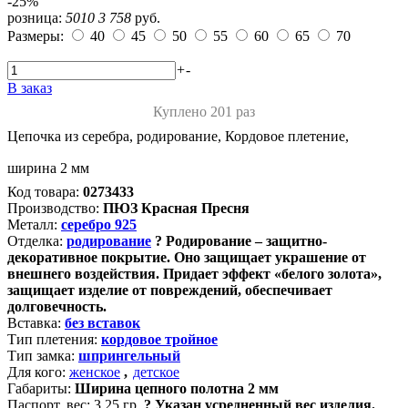
-25%
розница:
5010
3 758
руб.
Размеры:
40
45
50
55
60
65
70
+
-
В заказ
Куплено 201 раз
Цепочка из серебра, родирование, Кордовое плетение,
ширина 2 мм
Код товара:
0273433
Производство:
ПЮЗ Красная Пресня
Металл:
серебро 925
Отделка:
родирование
?
Родирование – защитно-
декоративное покрытие. Оно защищает украшение от
внешнего воздействия. Придает эффект «белого золота»,
защищает изделие от повреждений, обеспечивает
долговечность.
Вставка:
без вставок
Тип плетения:
кордовое тройное
Тип замка:
шпрингельный
Для кого:
женское
,
детское
Габариты:
Ширина цепного полотна 2 мм
Паспорт. вес:
3.25 гр.
?
Указан усредненный вес изделия.