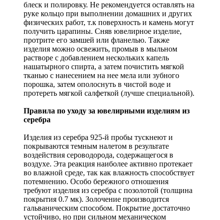
блеск и полировку. Не рекомендуется оставлять на
руке кольцо при выполнении домашних и других
физических работ, т.к поверхность и камень могут
получить царапины. Сняв ювелирное изделие,
протрите его замшей или фланелью. Также
изделия можно освежить, промыв в мыльном
растворе с добавлением нескольких капель
нашатырного спирта, а затем почистить мягкой
тканью с нанесением на нее мела или зубного
порошка, затем ополоснуть в чистой воде и
протереть мягкой салфеткой (лучше специальной).
Правила по уходу за ювелирными изделиям из
серебра
Изделия из серебра 925-й пробы тускнеют и
покрываются темным налетом в результате
воздействия сероводорода, содержащегося в
воздухе. Эта реакция наиболее активно протекает
во влажной среде, так как влажность способствует
потемнению. Особо бережного отношения
требуют изделия из серебра с позолотой (толщина
покрытия 0.7 мк). Золочение производится
гальваническим способом. Покрытие достаточно
устойчиво, но при сильном механическом