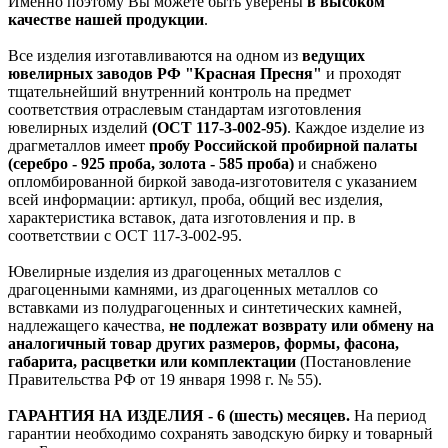
Именно поэтому Вы можете быть уверены
в высоком
качестве нашей продукции
.
Все изделия изготавливаются на одном из
ведущих
ювелирных заводов РФ "Красная Пресня"
и проходят
тщательнейший внутренний контроль на предмет
соответствия отраслевым стандартам изготовления
ювелирных изделий
(ОСТ 117-3-002-95)
. Каждое изделие из
драгметаллов имеет
пробу Российской пробирной палаты
(серебро - 925 проба, золота - 585 проба)
и снабжено
опломбированной биркой завода-изготовителя с указанием
всей информации: артикул, проба, общий вес изделия,
характеристика вставок, дата изготовления и пр. в
соответствии с ОСТ 117-3-002-95.
Ювелирные изделия из драгоценных металлов с
драгоценными камнями, из драгоценных металлов со
вставками из полудрагоценных и синтетических камней,
надлежащего качества,
не подлежат возврату или обмену на
аналогичный товар других размеров, формы, фасона,
габарита, расцветки или комплектации
(Постановление
Правительства РФ от 19 января 1998 г. № 55).
ГАРАНТИЯ НА ИЗДЕЛИЯ - 6 (шесть) месяцев.
На период
гарантии необходимо сохранять заводскую бирку и товарный