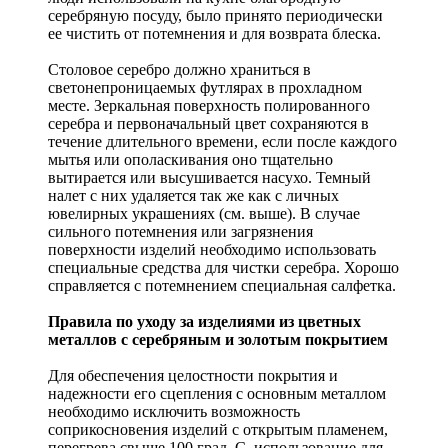
серебряную посуду, было принято периодически
ее чистить от потемнения и для возврата блеска.
Столовое серебро должно храниться в
светонепроницаемых футлярах в прохладном
месте. Зеркальная поверхность полированного
серебра и первоначальный цвет сохраняются в
течение длительного времени, если после каждого
мытья или ополаскивания оно тщательно
вытирается или высушивается насухо. Темный
налет с них удаляется так же как с личных
ювелирных украшениях (см. выше). В случае
сильного потемнения или загрязнения
поверхности изделий необходимо использовать
специальные средства для чистки серебра. Хорошо
справляется с потемнением специальная салфетка.
Правила по уходу за изделиями из цветных
металлов с серебряным и золотым покрытием
Для обеспечения целостности покрытия и
надежности его сцепления с основным металлом
необходимо исключить возможность
соприкосновения изделий с открытым пламенем,
перегрева свыше 100 град. С, использование для