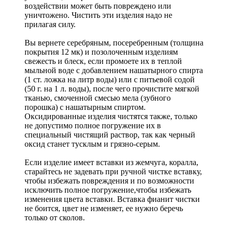
воздействии может быть повреждено или
уничтожено. Чистить эти изделия надо не
прилагая силу.
Вы вернете серебряным, посеребренным (толщина
покрытия 12 мк) и позолоченным изделиям
свежесть и блеск, если промоете их в теплой
мыльной воде с добавлением нашатырного спирта
(1 ст. ложка на литр воды) или с питьевой содой
(50 г. на 1 л. воды), после чего прочистите мягкой
тканью, смоченной смесью мела (зубного
порошка) с нашатырным спиртом.
Оксидированные изделия чистятся также, только
не допустимо полное погружение их в
специальный чистящий раствор, так как черный
оксид станет тусклым и грязно-серым.
Если изделие имеет вставки из жемчуга, коралла,
старайтесь не задевать при ручной чистке вставку,
чтобы избежать повреждения и по возможности
исключить полное погружение,чтобы избежать
изменения цвета вставки. Вставка фианит чистки
не боится, цвет не изменяет, ее нужно беречь
только от сколов.