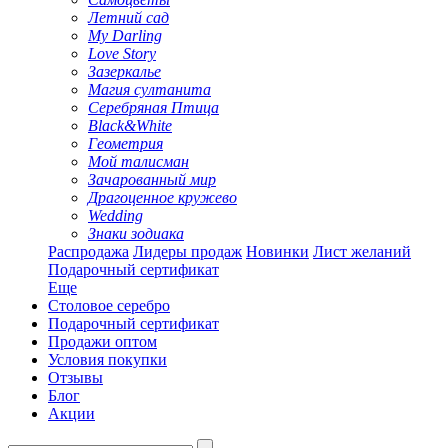
Летний сад
My Darling
Love Story
Зазеркалье
Магия султанита
Серебряная Птица
Black&White
Геометрия
Мой талисман
Зачарованный мир
Драгоценное кружево
Wedding
Знаки зодиака
Распродажа
Лидеры продаж
Новинки
Лист желаний
Подарочный сертификат
Еще
Столовое серебро
Подарочный сертификат
Продажи оптом
Условия покупки
Отзывы
Блог
Акции