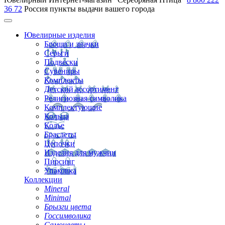
36 72
Россия
пункты выдачи вашего города
Ювелирные изделия
Броши и значки
Серьги
Подвески
Сувениры
Комплекты
Детский ассортимент
Религиозная символика
Комплектующие
Кольца
Колье
Браслеты
Цепочки
Изделия для мужчин
Пирсинг
Упаковка
Коллекции
Mineral
Minimal
Брызги цвета
Госсимволика
Самоцветы