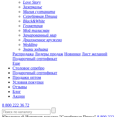
Love Story
Зазеркалье
Магия султанита
Серебряная Птица
Black&White
Геометрия
Мой талисман
Зачарованный мир
Драгоценное кружево
Wedding
Знаки зодиака
Распродажа
Лидеры продаж
Новинки
Лист желаний
Подарочный сертификат
Еще
Столовое серебро
Подарочный сертификат
Продажи оптом
Условия покупки
Отзывы
Блог
Акции
8 800 222 36 72
Ювелирный Интернет-магазин "Серебряная Птица"
8 800 222