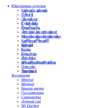
Ювелирные изделия
Броши и значки
Серьги
Подвески
Сувениры
Комплекты
Детский ассортимент
Религиозная символика
Комплектующие
Кольца
Колье
Браслеты
Цепочки
Изделия для мужчин
Пирсинг
Упаковка
Коллекции
Mineral
Minimal
Брызги цвета
Госсимволика
Самоцветы
Летний сад
My Darling